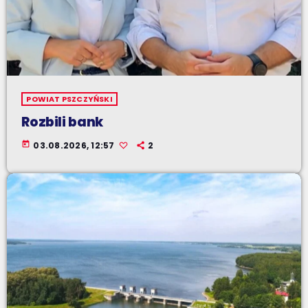
POWIAT PSZCZYŃSKI
Rozbili bank
today
03.08.2026, 12:57
2