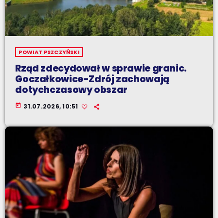
POWIAT PSZCZYŃSKI
Rząd zdecydował w sprawie granic.
Goczałkowice-Zdrój zachowają
dotychczasowy obszar
today
31.07.2026, 10:51