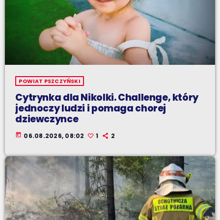
POWIAT PSZCZYŃSKI
Cytrynka dla Nikolki. Challenge, który
jednoczy ludzi i pomaga chorej
dziewczynce
today
06.08.2026, 08:02
1
2