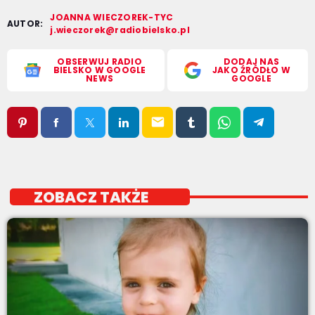
JOANNA WIECZOREK-TYC
AUTOR:
j.wieczorek@radiobielsko.pl
OBSERWUJ RADIO
DODAJ NAS
BIELSKO W GOOGLE
JAKO ŹRÓDŁO W
NEWS
GOOGLE
email
ZOBACZ TAKŻE