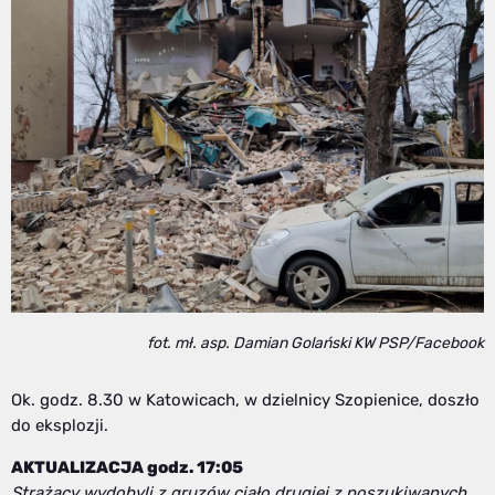
fot. mł. asp. Damian Golański KW PSP/Facebook
Ok. godz. 8.30 w Katowicach, w dzielnicy Szopienice, doszło
do eksplozji.
AKTUALIZACJA godz. 17:05
Strażacy wydobyli z gruzów ciało drugiej z poszukiwanych