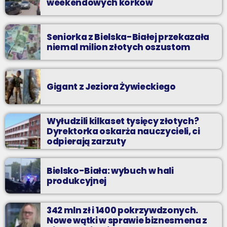
weekendowych korków
Seniorka z Bielska-Białej przekazała
niemal milion złotych oszustom
Gigant z Jeziora Żywieckiego
Wyłudzili kilkaset tysięcy złotych?
Dyrektorka oskarża nauczycieli, ci
odpierają zarzuty
Bielsko-Biała: wybuch w hali
produkcyjnej
342 mln zł i 1400 pokrzywdzonych.
Nowe wątki w sprawie biznesmena z