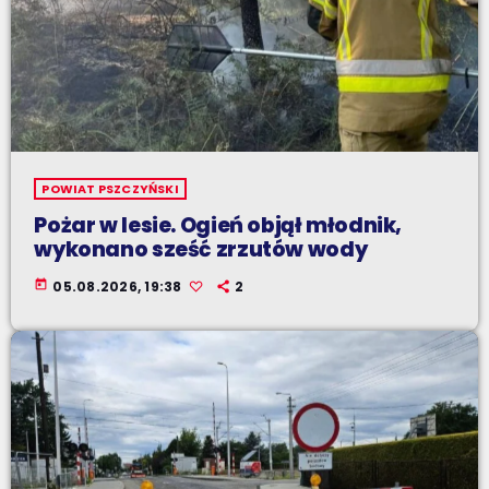
POWIAT PSZCZYŃSKI
Pożar w lesie. Ogień objął młodnik,
wykonano sześć zrzutów wody
today
05.08.2026, 19:38
2