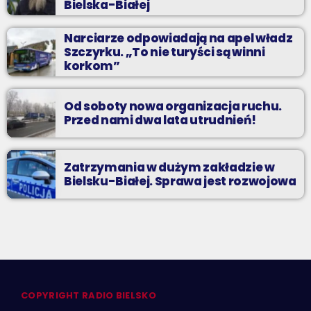
Bielska-Białej
Narciarze odpowiadają na apel władz
Szczyrku. „To nie turyści są winni
korkom”
Od soboty nowa organizacja ruchu.
Przed nami dwa lata utrudnień!
Zatrzymania w dużym zakładzie w
Bielsku-Białej. Sprawa jest rozwojowa
COPYRIGHT RADIO BIELSKO