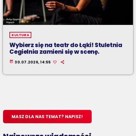
KULTURA
Wybierz się na teatr do Łąki! Stuletnia
Cegielnia zamieni się w scenę.
today
30.07.2026, 14:55
MASZ DLA NAS TEMAT? NAPISZ!