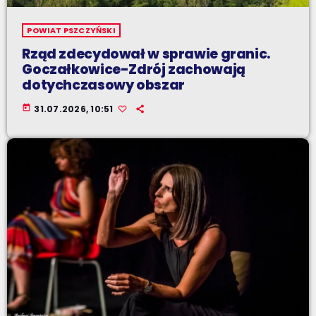
POWIAT PSZCZYŃSKI
Rząd zdecydował w sprawie granic.
Goczałkowice-Zdrój zachowają
dotychczasowy obszar
today
31.07.2026, 10:51