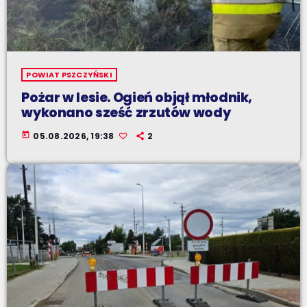
POWIAT PSZCZYŃSKI
Pożar w lesie. Ogień objął młodnik,
wykonano sześć zrzutów wody
today
05.08.2026, 19:38
2