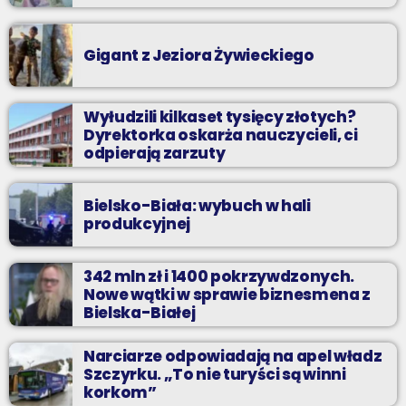
Gigant z Jeziora Żywieckiego
Wyłudzili kilkaset tysięcy złotych?
Dyrektorka oskarża nauczycieli, ci
odpierają zarzuty
Bielsko-Biała: wybuch w hali
produkcyjnej
342 mln zł i 1400 pokrzywdzonych.
Nowe wątki w sprawie biznesmena z
Bielska-Białej
Narciarze odpowiadają na apel władz
Szczyrku. „To nie turyści są winni
korkom”