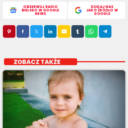
OBSERWUJ RADIO
DODAJ NAS
BIELSKO W GOOGLE
JAKO ŹRÓDŁO W
NEWS
GOOGLE
email
ZOBACZ TAKŻE