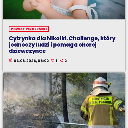
POWIAT PSZCZYŃSKI
Cytrynka dla Nikolki. Challenge, który
jednoczy ludzi i pomaga chorej
dziewczynce
today
06.08.2026, 08:02
1
2