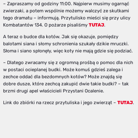
– Zapraszamy od godziny 11:00. Najpierw musimy ogarnąć
zwierzaki, a potem wspólnie możemy walczyć ze skutkami
tego dramatu – informują. Przytulisko mieści się przy ulicy
Kombatantów 134. O pożarze pisaliśmy
TUTAJ
.
A teraz o budce dla kotów. Jak się okazuje, pomiędzy
balotami siana i słomy schronienia szukały dzikie mruczki.
Słoma i siano spłonęły, więc koty nie mają gdzie się podziać.
– Dlatego zwracamy się z ogromną prośbą o pomoc dla nich
w postaci ocieplanej budki. Może komuś gdzieś zalega i
zechce oddać dla bezdomnych kotów? Może znajdą się
dobre dusze, które zechcą zakupić dwie takie budki? – tak
brzmi drugi apel właścicieli Przystani Ocalenie.
Link do zbiórki na rzecz przytuliska i jego zwierząt –
TUTAJ
.