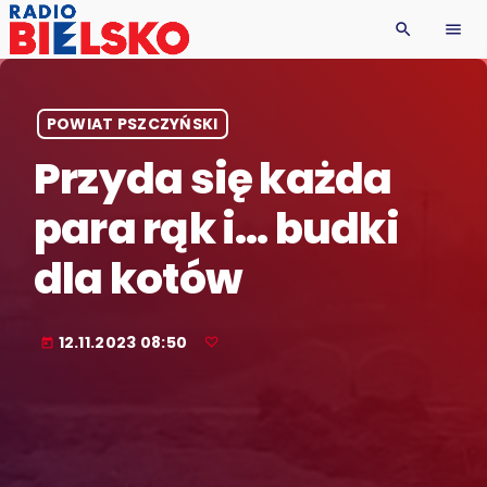
search
menu
POWIAT PSZCZYŃSKI
Przyda się każda
para rąk i… budki
dla kotów
12.11.2023 08:50
today