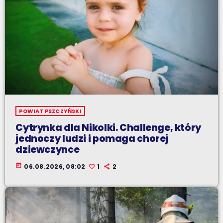
POWIAT PSZCZYŃSKI
Cytrynka dla Nikolki. Challenge, który
jednoczy ludzi i pomaga chorej
dziewczynce
today
06.08.2026, 08:02
1
2