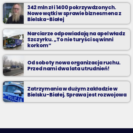
342 mln zł i 1400 pokrzywdzonych.
Nowe wątki w sprawie biznesmena z
Bielska-Białej
Narciarze odpowiadają na apel władz
Szczyrku. „To nie turyści są winni
korkom”
Od soboty nowa organizacja ruchu.
Przed nami dwa lata utrudnień!
Zatrzymania w dużym zakładzie w
Bielsku-Białej. Sprawa jest rozwojowa