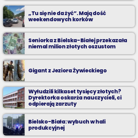
praca”
„Tu się nie da żyć”. Mają dość
weekendowych korków
Seniorka z Bielska-Białej przekazała
niemal milion złotych oszustom
Gigant z Jeziora Żywieckiego
Wyłudzili kilkaset tysięcy złotych?
Dyrektorka oskarża nauczycieli, ci
odpierają zarzuty
Bielsko-Biała: wybuch w hali
produkcyjnej