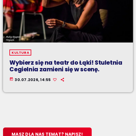
KULTURA
Wybierz się na teatr do Łąki! Stuletnia
Cegielnia zamieni się w scenę.
today
30.07.2026, 14:55
MASZ DLA NAS TEMAT? NAPISZ!