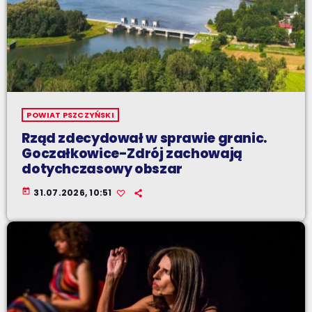
POWIAT PSZCZYŃSKI
Rząd zdecydował w sprawie granic.
Goczałkowice-Zdrój zachowają
dotychczasowy obszar
today
31.07.2026, 10:51