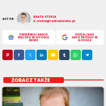
BEATA STEKLA
AUTOR:
b.stekla@radiobielsko.pl
OBSERWUJ RADIO
DODAJ NAS
BIELSKO W GOOGLE
JAKO ŹRÓDŁO W
NEWS
GOOGLE
email
ZOBACZ TAKŻE