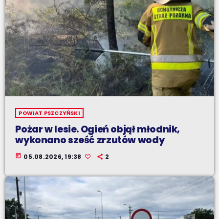
POWIAT PSZCZYŃSKI
Pożar w lesie. Ogień objął młodnik,
wykonano sześć zrzutów wody
today
05.08.2026, 19:38
2