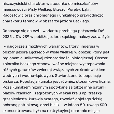
niszczycielski charakter w stosunku do mieszkańców
miejscowości Wisły Wielkiej, Brzeźc, Poręby, Łąki ,
Radostowic oraz chronionego i unikalnego przyrodniczo
charakteru terenów w obszarze jeziora Łąckiego.
Odnosząc się do ewtl. wariantu przebiegu połączenia DW
9335 z DW 939 w pobliżu jeziora Łąckiego należy zauważyć:
– najgorsze z możliwych wariantów, który ingerują w
obszar jeziora Łąckiego w Wiśle Wielkiej w obszar, który jest
regionem o unikatowej różnorodności biologicznej. Obszar
zbiornika Łąckiego stanowi ważne miejsce występowania
różnych gatunków zwierząt związanych ze środowiskiem
wodnych i wodno-lądowych. Stwierdzono tu populację
piskorza. Populacja kumaka jest również stosunkowo liczna.
Poza kumakiem nizinnym spotykane są także inne gatunki
płazów rzadkich i zagrożonych w skali kraju np. traszkę
grzebieniastą, żurawia szarego, również objętego ścisłą
ochroną gatunkową, orzeł bielik – w latach 80. uwaga KOO
skoncentrowana była na restrykcyjnej ochronie miejsc