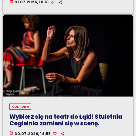
today
31.07.2026, 10:51
KULTURA
Wybierz się na teatr do Łąki! Stuletnia
Cegielnia zamieni się w scenę.
today
30.07.2026, 14:55