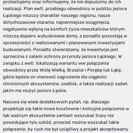
protestujemy oraz informujemy, że nie dopuścimy do ich
realizacji. Plan ewtl. przebiegu obwodnicy w pobliżu jeziora
Łąckiego niszczy charakter naszego regionu, nasze
dotychczasowe starania, najcenniejsze osiągnięcia,
negatywnie wpłyną na komfort życia mieszkańców którym
niszczą dopiero wybudowane domy, a ponadto pozostają w
sprzeczności z realizowanymi i planowanymi inwestycjami
budowlanymi. Ponadto stwierdzamy, że inwestycja jest
sprzeczna z celami ochrony przyrody jeziora Łąckiego. W
związku z ewtl. lokalizacją wariantu ww połączenia
obwodnicy przez Wisłę Wielką, Brzeźce i Porębę lub Łąkę,
gdzie będzie on stanowić zagrożenie dla ciągłości
chronionych ekosystemów, siedlisk, a także realizacji zadań,
jakim ma służyć jezioro Łąckie.
Nasuwa się wiele dodatkowych pytań, np. dlaczego
projektuje się takie nowe kosztowne i kolizyjne połączenia w
tak ważnym ekosystemie zamiast wyszukać trasy nie
powodujące tylu szkód, przecież można wyszukać takie
połączenie, by ruch nie był uciążliwy a projekt akceptowalny