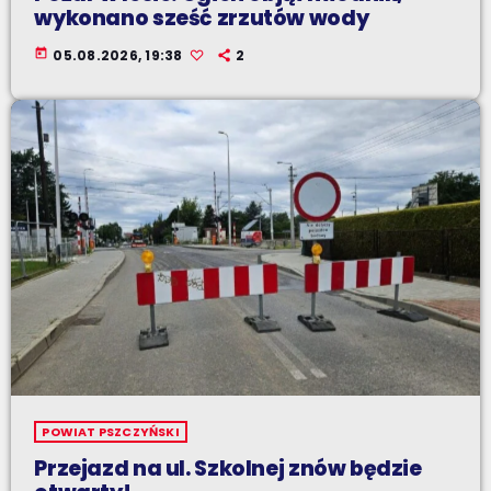
wykonano sześć zrzutów wody
today
05.08.2026, 19:38
2
POWIAT PSZCZYŃSKI
Przejazd na ul. Szkolnej znów będzie