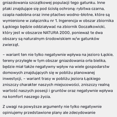
gniazdowania szczątkowej populacji tego gatunku. Inne
ptaki znajdujące się pod ścisłą ochroną: rybitwa czarna,
czapla nadobna oraz inne ptactwo wodno-błotne, które są
wymienione w załączniku nr 1. Ingerencja w obszar zbiornika
Łąckiego będzie oddziaływać na zbiornik Goczałkowicki,
który jest w obszarze NATURA 2000, ponieważ te dwa
obszary są naturalnym środowiskiem w/w gatunków
zwierząt.
– wariant ten nie tylko negatywnie wpływa na jezioro Łąckie,
tereny przyległe w tym obszar gniazdowania orła bielika,
będzie miał także negatywny wpływ na wiele gospodarstw
domowych znajdujących się w pobliżu planowanej
inwestycji, – wariant trasy w pobliżu jeziora Łąckiego
zniszczy charakter naszych miejscowości, zniszczy realną
wartość naszych posesji i gruntów oraz negatywnie wpływa
na komfort naszego życia.
Z uwagi na powyższe argumenty nie tylko negatywnie
opiniujemy przedstawione plany ale zdecydowanie