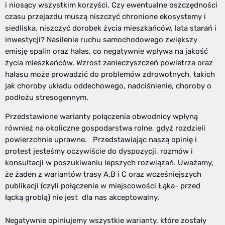
i niosący wszystkim korzyści. Czy ewentualne oszczędności
czasu przejazdu muszą niszczyć chronione ekosystemy i
siedliska, niszczyć dorobek życia mieszkańców, lata starań i
inwestycji? Nasilenie ruchu samochodowego zwiększy
emisję spalin oraz hałas, co negatywnie wpływa na jakość
życia mieszkańców. Wzrost zanieczyszczeń powietrza oraz
hałasu może prowadzić do problemów zdrowotnych, takich
jak choroby układu oddechowego, nadciśnienie, choroby o
podłożu stresogennym.
Przedstawione warianty połączenia obwodnicy wpłyną
również na okoliczne gospodarstwa rolne, gdyż rozdzieli
powierzchnie uprawne. Przedstawiając naszą opinię i
protest jesteśmy oczywiście do dyspozycji, rozmów i
konsultacji w poszukiwaniu lepszych rozwiązań. Uważamy,
że żaden z wariantów trasy A,B i C oraz wcześniejszych
publikacji (czyli połączenie w miejscowości Łąka- przed
łącką groblą) nie jest dla nas akceptowalny.
Negatywnie opiniujemy wszystkie warianty, które zostały