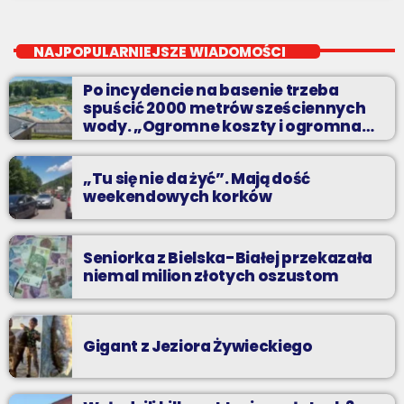
Radio BIELSKO In The Mix
close
piątki od 20 do północy
NAJPOPULARNIEJSZE WIADOMOŚCI
Kilkadziesiąt minut energetycznych beatów.
Po incydencie na basenie trzeba
spuścić 2000 metrów sześciennych
wody. „Ogromne koszty i ogromna
praca”
„Tu się nie da żyć”. Mają dość
weekendowych korków
Seniorka z Bielska-Białej przekazała
niemal milion złotych oszustom
Gigant z Jeziora Żywieckiego