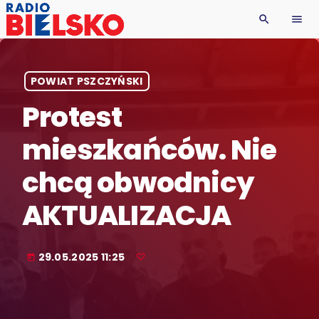
search
menu
POWIAT PSZCZYŃSKI
Protest
mieszkańców. Nie
chcą obwodnicy
AKTUALIZACJA
29.05.2025 11:25
today