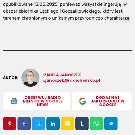
opublikowane 13.05.2025, ponieważ wszystkie ingerują w
obszar zbiornika Łąckiego i Goczałkowickiego, który jest
terenem chronionym o unikalnym przyrodniczo charakterze.
IZABELA JANOSZEK
AUTOR:
i.janoszek@radiobielsko.pl
OBSERWUJ RADIO
DODAJ NAS
BIELSKO W GOOGLE
JAKO ŹRÓDŁO W
NEWS
GOOGLE
email