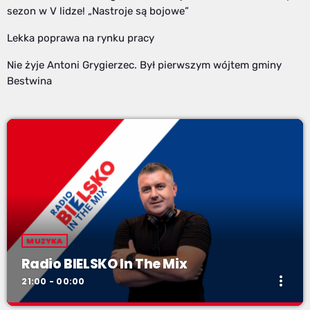
sezon w V lidze! „Nastroje są bojowe”
Lekka poprawa na rynku pracy
Nie żyje Antoni Grygierzec. Był pierwszym wójtem gminy
Bestwina
MUZYKA
Radio BIELSKO In The Mix
more_vert
21:00 - 00:00