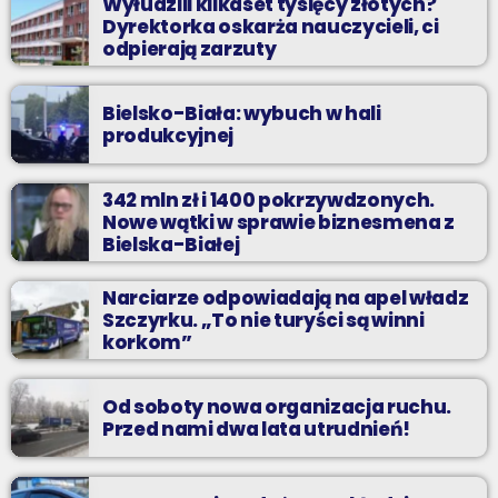
Wyłudzili kilkaset tysięcy złotych?
Dyrektorka oskarża nauczycieli, ci
odpierają zarzuty
Bielsko-Biała: wybuch w hali
produkcyjnej
342 mln zł i 1400 pokrzywdzonych.
Nowe wątki w sprawie biznesmena z
Bielska-Białej
Narciarze odpowiadają na apel władz
Szczyrku. „To nie turyści są winni
korkom”
Od soboty nowa organizacja ruchu.
Przed nami dwa lata utrudnień!