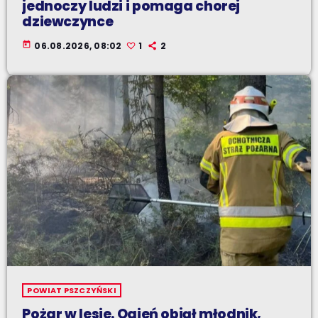
jednoczy ludzi i pomaga chorej
dziewczynce
today
06.08.2026, 08:02
1
2
POWIAT PSZCZYŃSKI
Pożar w lesie. Ogień objął młodnik,