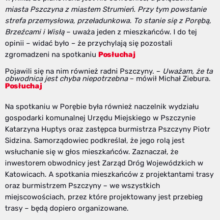
miasta Pszczyna z miastem Strumień. Przy tym powstanie
strefa przemysłowa, przeładunkowa. To stanie się z Porębą,
Brzeźcami i Wisłą
– uważa jeden z mieszkańców. I do tej
opinii – widać było – że przychylają się pozostali
zgromadzeni na spotkaniu
Posłuchaj
Pojawili się na nim również radni Pszczyny. –
Uważam, że ta
obwodnica jest chyba niepotrzebna
– mówił Michał Ziebura.
Posłuchaj
Na spotkaniu w Porębie była również naczelnik wydziału
gospodarki komunalnej Urzędu Miejskiego w Pszczynie
Katarzyna Huptys oraz zastępca burmistrza Pszczyny Piotr
Sidzina. Samorządowiec podkreślał, że jego rolą jest
wsłuchanie się w głos mieszkańców. Zaznaczał, że
inwestorem obwodnicy jest Zarząd Dróg Wojewódzkich w
Katowicach. A spotkania mieszkańców z projektantami trasy
oraz burmistrzem Pszczyny – we wszystkich
miejscowościach, przez które projektowany jest przebieg
trasy – będą dopiero organizowane.