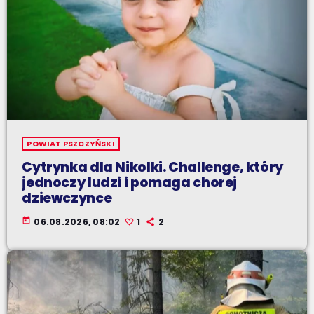
POWIAT PSZCZYŃSKI
Cytrynka dla Nikolki. Challenge, który
jednoczy ludzi i pomaga chorej
dziewczynce
today
06.08.2026, 08:02
1
2