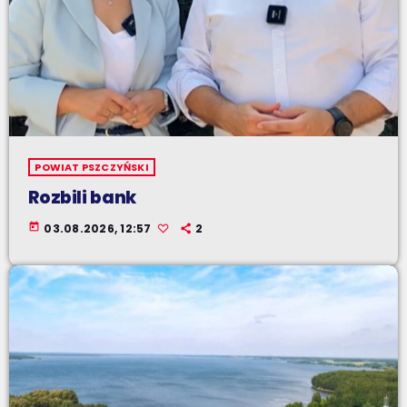
POWIAT PSZCZYŃSKI
Rozbili bank
today
03.08.2026, 12:57
2