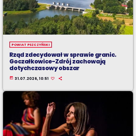
POWIAT PSZCZYŃSKI
Rząd zdecydował w sprawie granic.
Goczałkowice-Zdrój zachowają
dotychczasowy obszar
today
31.07.2026, 10:51