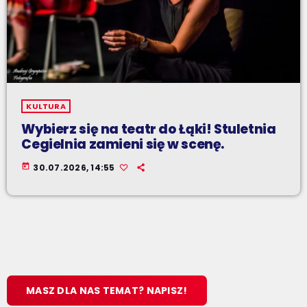
KULTURA
Wybierz się na teatr do Łąki! Stuletnia
Cegielnia zamieni się w scenę.
today
30.07.2026, 14:55
MASZ DLA NAS TEMAT? NAPISZ!