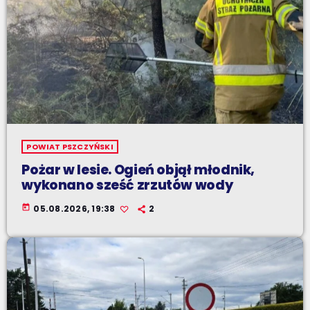
POWIAT PSZCZYŃSKI
Pożar w lesie. Ogień objął młodnik,
wykonano sześć zrzutów wody
today
05.08.2026, 19:38
2