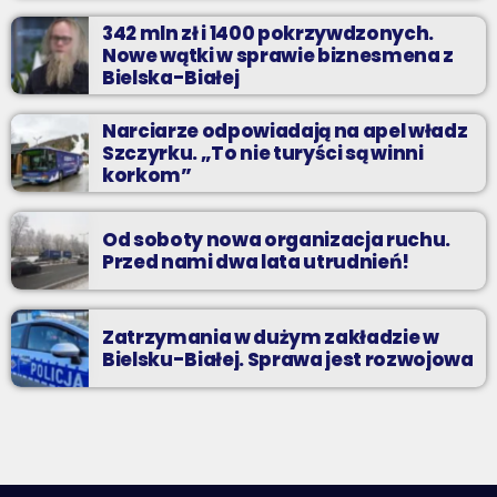
342 mln zł i 1400 pokrzywdzonych.
Nowe wątki w sprawie biznesmena z
Bielska-Białej
Narciarze odpowiadają na apel władz
Szczyrku. „To nie turyści są winni
korkom”
Od soboty nowa organizacja ruchu.
Przed nami dwa lata utrudnień!
Zatrzymania w dużym zakładzie w
Bielsku-Białej. Sprawa jest rozwojowa