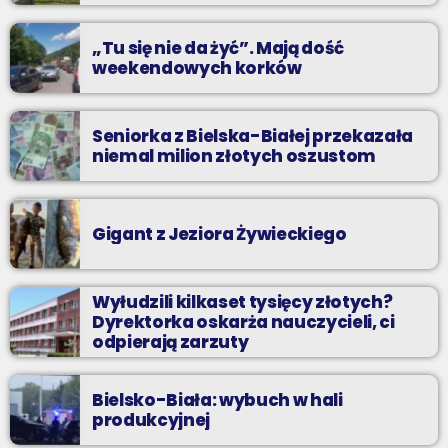
praca”
„Tu się nie da żyć”. Mają dość
weekendowych korków
Seniorka z Bielska-Białej przekazała
niemal milion złotych oszustom
Gigant z Jeziora Żywieckiego
Wyłudzili kilkaset tysięcy złotych?
Dyrektorka oskarża nauczycieli, ci
odpierają zarzuty
Bielsko-Biała: wybuch w hali
produkcyjnej