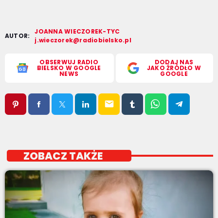
JOANNA WIECZOREK-TYC
AUTOR:
j.wieczorek@radiobielsko.pl
OBSERWUJ RADIO
DODAJ NAS
BIELSKO W GOOGLE
JAKO ŹRÓDŁO W
NEWS
GOOGLE
email
ZOBACZ TAKŻE