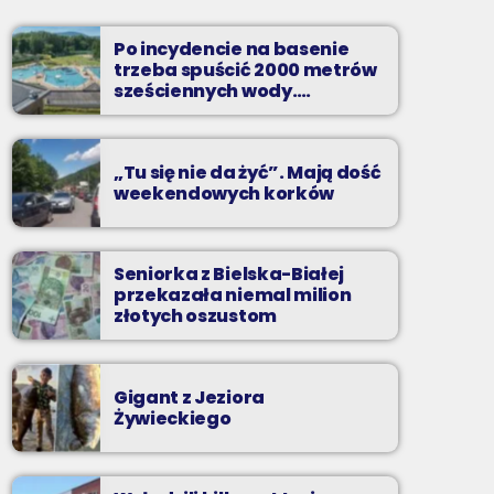
soboty od 18
Po incydencie na basenie
Planujesz domową prywatkę? Chcesz
trzeba spuścić 2000 metrów
rozgrzać się przed sobotnią imprezą? Masz
sześciennych wody.
ochotę pobawić się ze znajomymi przy
„Ogromne koszty i ogromna
najlepszych dyskotekowych przebojach?
praca”
„Tu się nie da żyć”. Mają dość
weekendowych korków
Seniorka z Bielska-Białej
przekazała niemal milion
złotych oszustom
Gigant z Jeziora
Żywieckiego