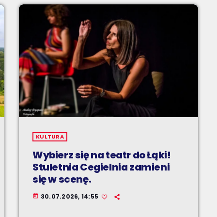
KULTURA
Wybierz się na teatr do Łąki!
Stuletnia Cegielnia zamieni
się w scenę.
30.07.2026, 14:55
today