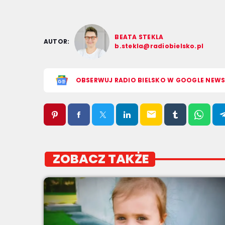
BEATA STEKLA
AUTOR:
b.stekla@radiobielsko.pl
OBSERWUJ RADIO BIELSKO W GOOGLE NEW
email
ZOBACZ TAKŻE