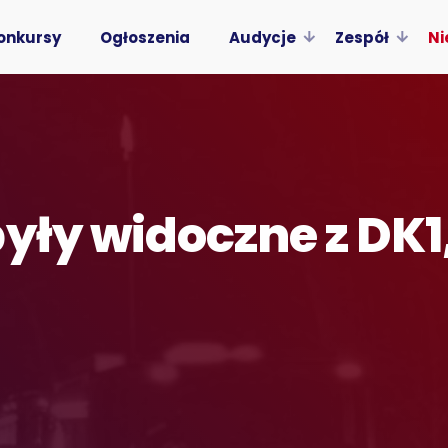
onkursy
Ogłoszenia
Audycje
Zespół
Ni
yły widoczne z DK1,