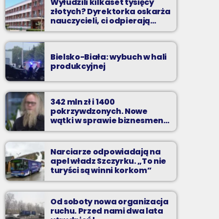
Wyłudzili kilkaset tysięcy
złotych? Dyrektorka oskarża
nauczycieli, ci odpierają
zarzuty
Bielsko-Biała: wybuch w hali
produkcyjnej
342 mln zł i 1400
pokrzywdzonych. Nowe
wątki w sprawie biznesmena
z Bielska-Białej
Narciarze odpowiadają na
apel władz Szczyrku. „To nie
turyści są winni korkom”
Od soboty nowa organizacja
ruchu. Przed nami dwa lata