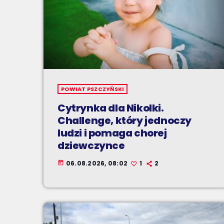
POWIAT PSZCZYŃSKI
Cytrynka dla Nikolki.
Challenge, który jednoczy
ludzi i pomaga chorej
dziewczynce
06.08.2026, 08:02
1
2
today