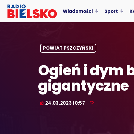
Wiadomości
Sport
K
POWIAT PSZCZYŃSKI
Ogień i dym b
gigantyczne
24.03.2023 10:57
today