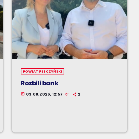
POWIAT PSZCZYŃSKI
Rozbili bank
03.08.2026, 12:57
2
today