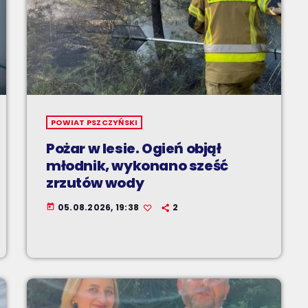
POWIAT PSZCZYŃSKI
Pożar w lesie. Ogień objął
młodnik, wykonano sześć
zrzutów wody
05.08.2026, 19:38
2
today