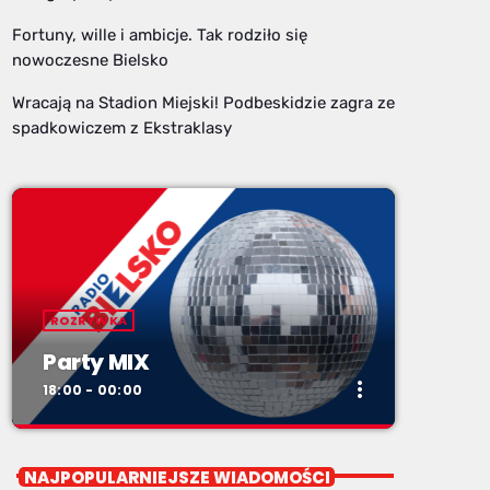
Fortuny, wille i ambicje. Tak rodziło się
nowoczesne Bielsko
Wracają na Stadion Miejski! Podbeskidzie zagra ze
spadkowiczem z Ekstraklasy
ROZRYWKA
Party MIX
more_vert
18:00 - 00:00
close
Party MIX
NAJPOPULARNIEJSZE WIADOMOŚCI