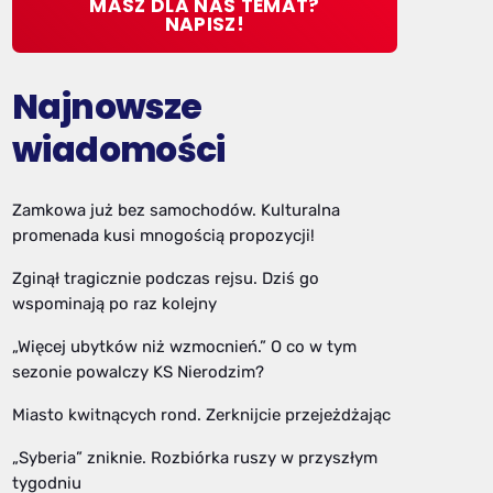
MASZ DLA NAS TEMAT?
NAPISZ!
Najnowsze
wiadomości
Zamkowa już bez samochodów. Kulturalna
promenada kusi mnogością propozycji!
Zginął tragicznie podczas rejsu. Dziś go
wspominają po raz kolejny
„Więcej ubytków niż wzmocnień.” O co w tym
sezonie powalczy KS Nierodzim?
Miasto kwitnących rond. Zerknijcie przejeżdżając
„Syberia” zniknie. Rozbiórka ruszy w przyszłym
tygodniu