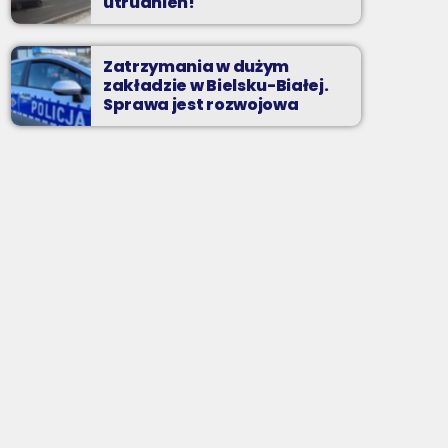
utrudnień!
Zatrzymania w dużym
zakładzie w Bielsku-Białej.
Sprawa jest rozwojowa