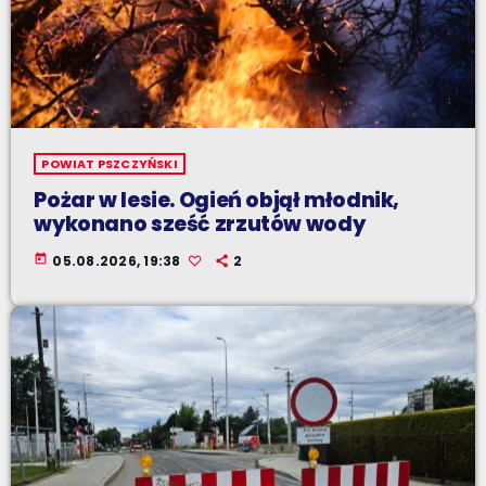
POWIAT PSZCZYŃSKI
Pożar w lesie. Ogień objął młodnik,
wykonano sześć zrzutów wody
today
05.08.2026, 19:38
2