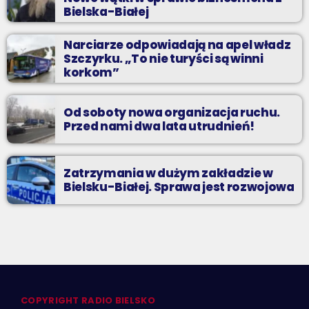
Bielska-Białej
Narciarze odpowiadają na apel władz
Szczyrku. „To nie turyści są winni
korkom”
Od soboty nowa organizacja ruchu.
Przed nami dwa lata utrudnień!
Zatrzymania w dużym zakładzie w
Bielsku-Białej. Sprawa jest rozwojowa
COPYRIGHT RADIO BIELSKO