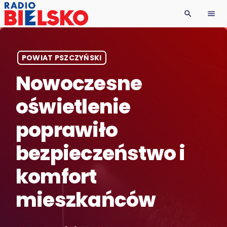
search
menu
POWIAT PSZCZYŃSKI
Nowoczesne
oświetlenie
poprawiło
bezpieczeństwo i
komfort
mieszkańców