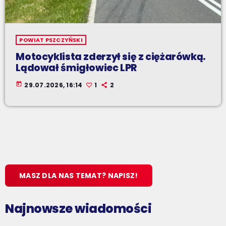
POWIAT PSZCZYŃSKI
Motocyklista zderzył się z ciężarówką.
Lądował śmigłowiec LPR
today
29.07.2026, 16:14
1
2
MASZ DLA NAS TEMAT? NAPISZ!
Najnowsze wiadomości