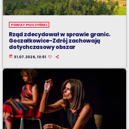
POWIAT PSZCZYŃSKI
Rząd zdecydował w sprawie granic.
Goczałkowice-Zdrój zachowają
dotychczasowy obszar
today
31.07.2026, 10:51