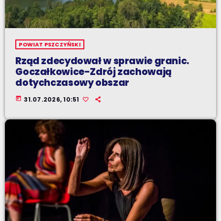
POWIAT PSZCZYŃSKI
Rząd zdecydował w sprawie granic.
Goczałkowice-Zdrój zachowają
dotychczasowy obszar
today
31.07.2026, 10:51