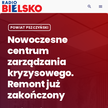
search
menu
POWIAT PSZCZYŃSKI
Nowoczesne
centrum
zarządzania
kryzysowego.
Remont już
zakończony