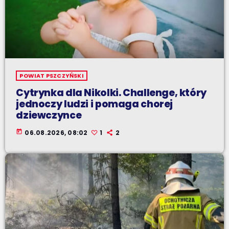
POWIAT PSZCZYŃSKI
Cytrynka dla Nikolki. Challenge, który
jednoczy ludzi i pomaga chorej
dziewczynce
today
06.08.2026, 08:02
1
2