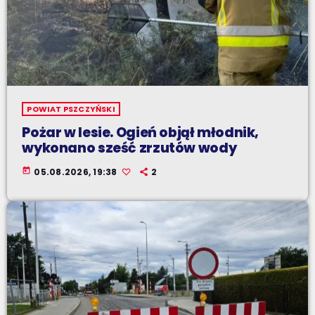
POWIAT PSZCZYŃSKI
Pożar w lesie. Ogień objął młodnik,
wykonano sześć zrzutów wody
today
05.08.2026, 19:38
2