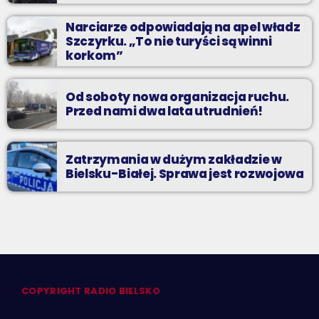
Narciarze odpowiadają na apel władz
Szczyrku. „To nie turyści są winni
korkom”
Od soboty nowa organizacja ruchu.
Przed nami dwa lata utrudnień!
Zatrzymania w dużym zakładzie w
Bielsku-Białej. Sprawa jest rozwojowa
COPYRIGHT RADIO BIELSKO