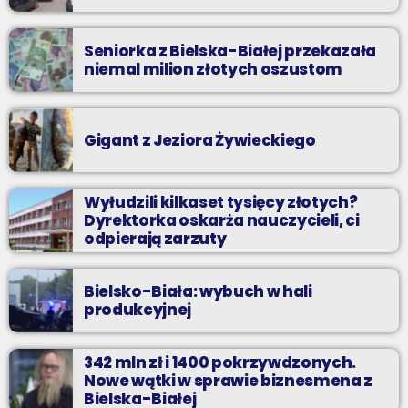
Seniorka z Bielska-Białej przekazała
niemal milion złotych oszustom
Gigant z Jeziora Żywieckiego
Wyłudzili kilkaset tysięcy złotych?
Dyrektorka oskarża nauczycieli, ci
odpierają zarzuty
Bielsko-Biała: wybuch w hali
produkcyjnej
342 mln zł i 1400 pokrzywdzonych.
Nowe wątki w sprawie biznesmena z
Bielska-Białej