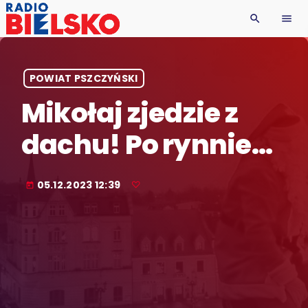
search
menu
POWIAT PSZCZYŃSKI
Mikołaj zjedzie z
dachu! Po rynnie…
05.12.2023 12:39
today