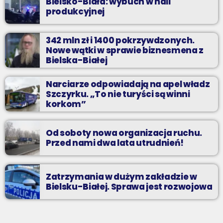
Bielsko-Biała: wybuch w hali
produkcyjnej
342 mln zł i 1400 pokrzywdzonych.
Nowe wątki w sprawie biznesmena z
Bielska-Białej
Narciarze odpowiadają na apel władz
Szczyrku. „To nie turyści są winni
korkom”
Od soboty nowa organizacja ruchu.
Przed nami dwa lata utrudnień!
Zatrzymania w dużym zakładzie w
Bielsku-Białej. Sprawa jest rozwojowa