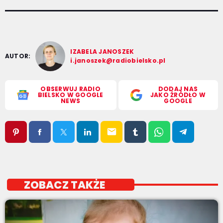
IZABELA JANOSZEK
AUTOR:
i.janoszek@radiobielsko.pl
OBSERWUJ RADIO
DODAJ NAS
BIELSKO W GOOGLE
JAKO ŹRÓDŁO W
NEWS
GOOGLE
email
ZOBACZ TAKŻE