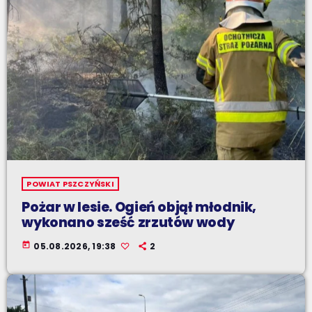
POWIAT PSZCZYŃSKI
Pożar w lesie. Ogień objął młodnik,
wykonano sześć zrzutów wody
today
05.08.2026, 19:38
2