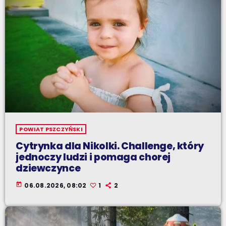
POWIAT PSZCZYŃSKI
Cytrynka dla Nikolki. Challenge, który
jednoczy ludzi i pomaga chorej
dziewczynce
today
06.08.2026, 08:02
1
2