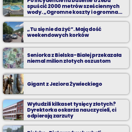
Po incydencie na basenie trzeba
odpocząć?
spuścić 2000 metrów sześciennych
wody. „Ogromne koszty i ogromna
praca”
„Tu się nie da żyć”. Mają dość
weekendowych korków
Seniorka z Bielska-Białej przekazała
niemal milion złotych oszustom
Gigant z Jeziora Żywieckiego
Wyłudzili kilkaset tysięcy złotych?
Dyrektorka oskarża nauczycieli, ci
odpierają zarzuty