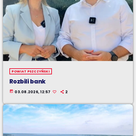
POWIAT PSZCZYŃSKI
Rozbili bank
today
03.08.2026, 12:57
2