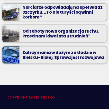
Narciarze odpowiadają na apel władz
Szczyrku. „To nie turyści są winni
korkom”
Od soboty nowa organizacja ruchu.
Przed nami dwa lata utrudnień!
Zatrzymania w dużym zakładzie w
Bielsku-Białej. Sprawa jest rozwojowa
COPYRIGHT RADIO BIELSKO