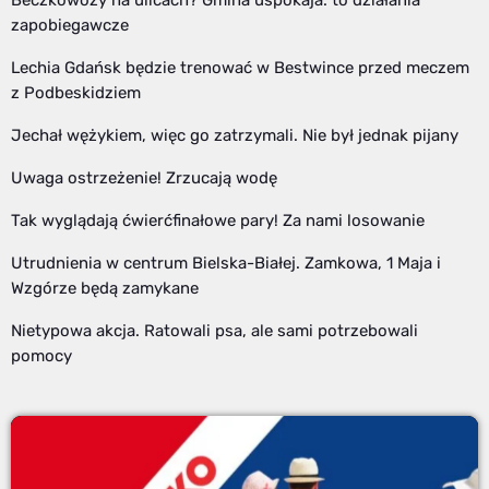
Beczkowozy na ulicach? Gmina uspokaja: to działania
zapobiegawcze
Lechia Gdańsk będzie trenować w Bestwince przed meczem
z Podbeskidziem
Jechał wężykiem, więc go zatrzymali. Nie był jednak pijany
Uwaga ostrzeżenie! Zrzucają wodę
Tak wyglądają ćwierćfinałowe pary! Za nami losowanie
Utrudnienia w centrum Bielska-Białej. Zamkowa, 1 Maja i
Wzgórze będą zamykane
Nietypowa akcja. Ratowali psa, ale sami potrzebowali
pomocy