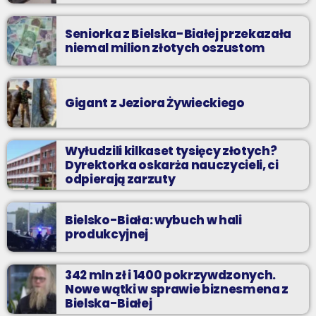
Seniorka z Bielska-Białej przekazała
niemal milion złotych oszustom
Gigant z Jeziora Żywieckiego
Wyłudzili kilkaset tysięcy złotych?
Dyrektorka oskarża nauczycieli, ci
odpierają zarzuty
Bielsko-Biała: wybuch w hali
produkcyjnej
342 mln zł i 1400 pokrzywdzonych.
Nowe wątki w sprawie biznesmena z
Bielska-Białej