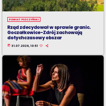
POWIAT PSZCZYŃSKI
Rząd zdecydował w sprawie granic.
Goczałkowice-Zdrój zachowają
dotychczasowy obszar
today
31.07.2026, 10:51