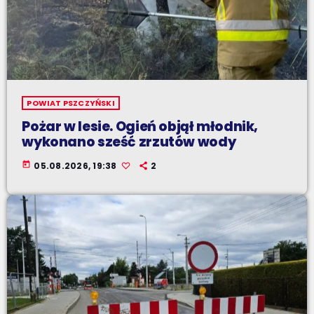
POWIAT PSZCZYŃSKI
Pożar w lesie. Ogień objął młodnik,
wykonano sześć zrzutów wody
today
05.08.2026, 19:38
2