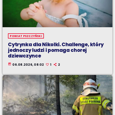
POWIAT PSZCZYŃSKI
Cytrynka dla Nikolki. Challenge, który
jednoczy ludzi i pomaga chorej
dziewczynce
today
06.08.2026, 08:02
1
2