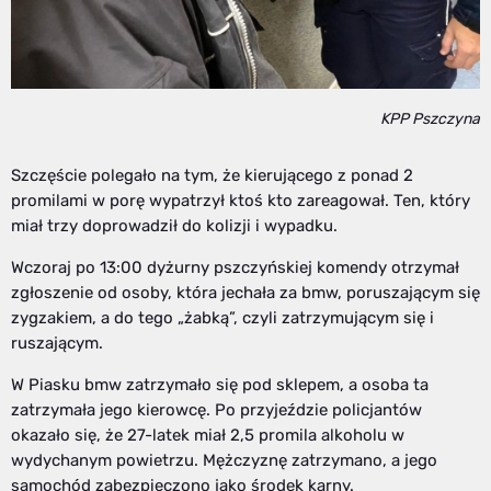
KPP Pszczyna
Szczęście polegało na tym, że kierującego z ponad 2
promilami w porę wypatrzył ktoś kto zareagował. Ten, który
miał trzy doprowadził do kolizji i wypadku.
Wczoraj po 13:00 dyżurny pszczyńskiej komendy otrzymał
zgłoszenie od osoby, która jechała za bmw, poruszającym się
zygzakiem, a do tego „żabką”, czyli zatrzymującym się i
ruszającym.
W Piasku bmw zatrzymało się pod sklepem, a osoba ta
zatrzymała jego kierowcę. Po przyjeździe policjantów
okazało się, że 27-latek miał 2,5 promila alkoholu w
wydychanym powietrzu. Mężczyznę zatrzymano, a jego
samochód zabezpieczono jako środek karny.