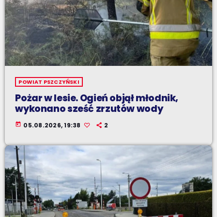
POWIAT PSZCZYŃSKI
Pożar w lesie. Ogień objął młodnik,
wykonano sześć zrzutów wody
today
05.08.2026, 19:38
2