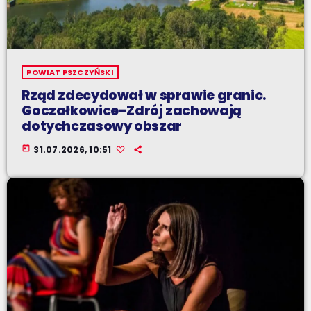
POWIAT PSZCZYŃSKI
Rząd zdecydował w sprawie granic.
Goczałkowice-Zdrój zachowają
dotychczasowy obszar
today
31.07.2026, 10:51