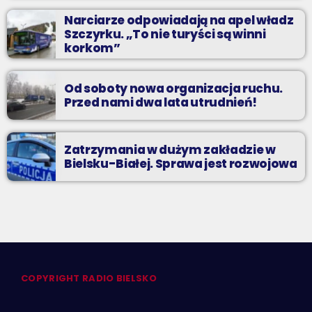
Narciarze odpowiadają na apel władz
Szczyrku. „To nie turyści są winni
korkom”
Od soboty nowa organizacja ruchu.
Przed nami dwa lata utrudnień!
Zatrzymania w dużym zakładzie w
Bielsku-Białej. Sprawa jest rozwojowa
COPYRIGHT RADIO BIELSKO