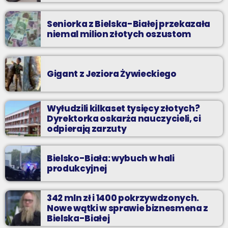
Seniorka z Bielska-Białej przekazała
niemal milion złotych oszustom
Gigant z Jeziora Żywieckiego
Wyłudzili kilkaset tysięcy złotych?
Dyrektorka oskarża nauczycieli, ci
odpierają zarzuty
Bielsko-Biała: wybuch w hali
produkcyjnej
342 mln zł i 1400 pokrzywdzonych.
Nowe wątki w sprawie biznesmena z
Bielska-Białej