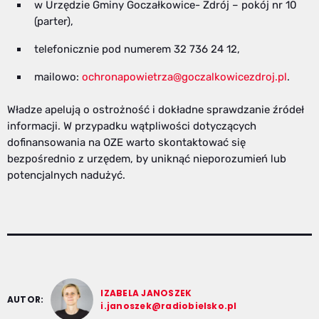
w Urzędzie Gminy Goczałkowice- Zdrój – pokój nr 10
(parter),
telefonicznie pod numerem 32 736 24 12,
mailowo:
ochronapowietrza@goczalkowicezdroj.pl
.
Władze apelują o ostrożność i dokładne sprawdzanie źródeł
informacji. W przypadku wątpliwości dotyczących
dofinansowania na OZE warto skontaktować się
bezpośrednio z urzędem, by uniknąć nieporozumień lub
potencjalnych nadużyć.
IZABELA JANOSZEK
AUTOR:
i.janoszek@radiobielsko.pl