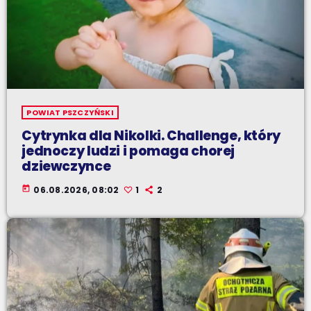
POWIAT PSZCZYŃSKI
Cytrynka dla Nikolki. Challenge, który
jednoczy ludzi i pomaga chorej
dziewczynce
today
06.08.2026, 08:02
1
2