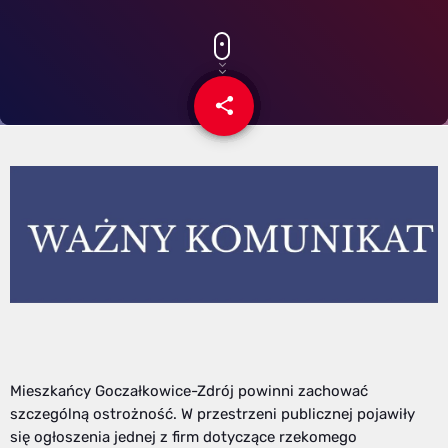
share
email
3
Mieszkańcy
Goczałkowice-Zdrój
powinni zachować
szczególną ostrożność. W przestrzeni publicznej pojawiły
się ogłoszenia jednej z firm dotyczące rzekomego