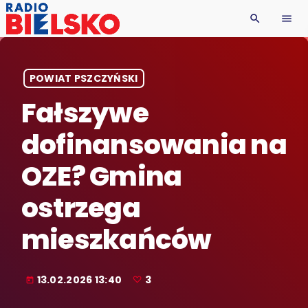
search
menu
POWIAT PSZCZYŃSKI
Fałszywe
dofinansowania na
OZE? Gmina
ostrzega
mieszkańców
13.02.2026 13:40
3
today