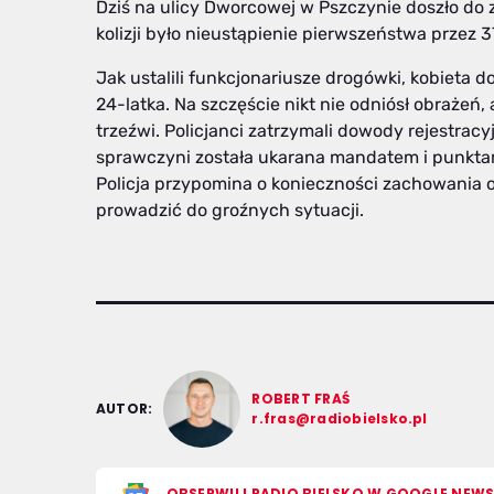
Dziś na ulicy Dworcowej w Pszczynie doszło 
kolizji było nieustąpienie pierwszeństwa przez 37
Jak ustalili funkcjonariusze drogówki, kobieta
24-latka. Na szczęście nikt nie odniósł obrażeń
trzeźwi. Policjanci zatrzymali dowody rejestrac
sprawczyni została ukarana mandatem i punkta
Policja przypomina o konieczności zachowania 
prowadzić do groźnych sytuacji.
ROBERT FRAŚ
AUTOR:
r.fras@radiobielsko.pl
OBSERWUJ RADIO BIELSKO W GOOGLE NEW