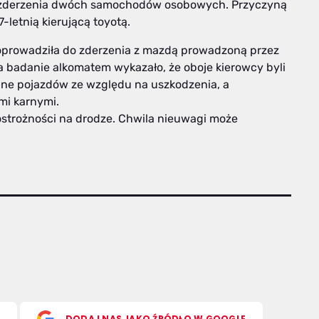
do zderzenia dwóch samochodów osobowych. Przyczyną
-letnią kierującą toyotą.
 doprowadziła do zderzenia z mazdą prowadzoną przez
, a badanie alkomatem wykazało, że oboje kierowcy byli
yjne pojazdów ze względu na uszkodzenia, a
mi karnymi.
ostrożności na drodze. Chwila nieuwagi może
S
DODAJ NAS JAKO ŹRÓDŁO W GOOGLE