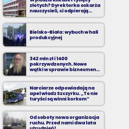
złotych? Dyrektorka oskarża
nauczycieli, ci odpierają
zarzuty
Bielsko-Biała: wybuch w hali
produkcyjnej
342 mln zł i 1400
pokrzywdzonych. Nowe
wątki w sprawie biznesmena
z Bielska-Białej
Narciarze odpowiadają na
apel władz Szczyrku. „To nie
turyści są winni korkom”
Od soboty nowa organizacja
ruchu. Przed nami dwa lata
utrudnień!