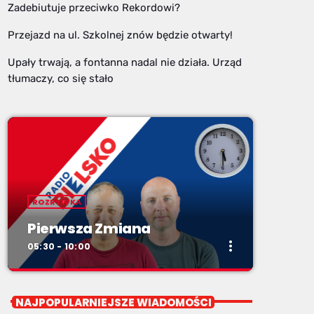
Zadebiutuje przeciwko Rekordowi?
Przejazd na ul. Szkolnej znów będzie otwarty!
Upały trwają, a fontanna nadal nie działa. Urząd
tłumaczy, co się stało
ROZRYWKA
Pierwsza Zmiana
more_vert
05:30 - 10:00
close
Pierwsza Zmiana
NAJPOPULARNIEJSZE WIADOMOŚCI