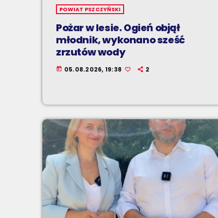
POWIAT PSZCZYŃSKI
Pożar w lesie. Ogień objął
młodnik, wykonano sześć
zrzutów wody
05.08.2026, 19:38
2
today