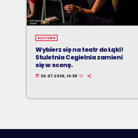
KULTURA
Wybierz się na teatr do Łąki!
Stuletnia Cegielnia zamieni
się w scenę.
30.07.2026, 14:55
today