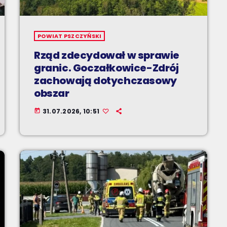
POWIAT PSZCZYŃSKI
Rząd zdecydował w sprawie
granic. Goczałkowice-Zdrój
zachowają dotychczasowy
obszar
31.07.2026, 10:51
today