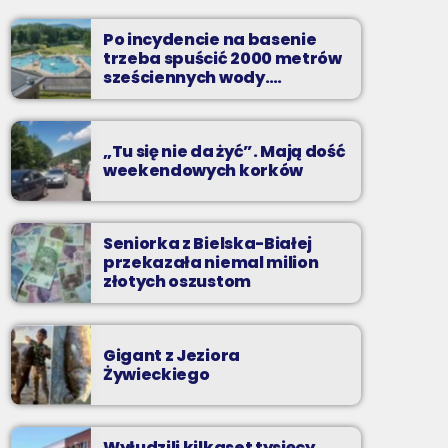
od poniedziałku do piątku od 5:30
Po incydencie na basenie
Codziennie od poniedziałku do piątku od 5:30
trzeba spuścić 2000 metrów
do 10.
sześciennych wody.
„Ogromne koszty i ogromna
praca”
„Tu się nie da żyć”. Mają dość
weekendowych korków
Seniorka z Bielska-Białej
przekazała niemal milion
złotych oszustom
Gigant z Jeziora
Żywieckiego
Wyłudzili kilkaset tysięcy