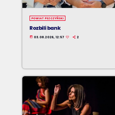
POWIAT PSZCZYŃSKI
Rozbili bank
03.08.2026, 12:57
2
today