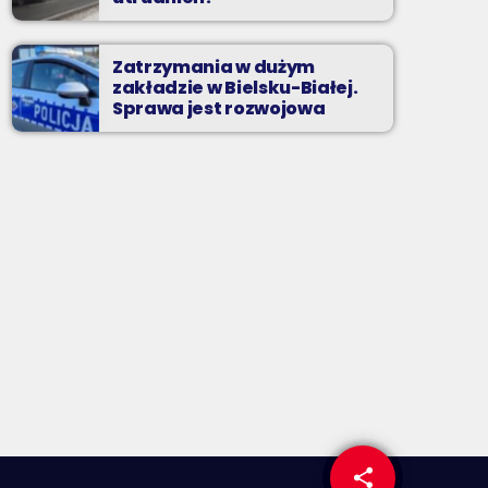
Zatrzymania w dużym
zakładzie w Bielsku-Białej.
Sprawa jest rozwojowa
share
email