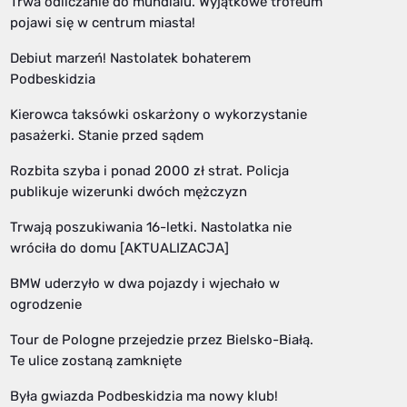
Trwa odliczanie do mundialu. Wyjątkowe trofeum
pojawi się w centrum miasta!
Debiut marzeń! Nastolatek bohaterem
Podbeskidzia
Kierowca taksówki oskarżony o wykorzystanie
pasażerki. Stanie przed sądem
Rozbita szyba i ponad 2000 zł strat. Policja
publikuje wizerunki dwóch mężczyzn
Trwają poszukiwania 16-letki. Nastolatka nie
wróciła do domu [AKTUALIZACJA]
BMW uderzyło w dwa pojazdy i wjechało w
ogrodzenie
Tour de Pologne przejedzie przez Bielsko-Białą.
Te ulice zostaną zamknięte
Była gwiazda Podbeskidzia ma nowy klub!