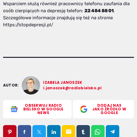
Wsparciem służą również pracownicy telefonu zaufania dla
osób cierpiących na depresję telefon:
22 484 88 01
.
Szczegółowe informacje znajdują się też na stronie
https://stopdepresji.pl/
IZABELA JANOSZEK
AUTOR:
i.janoszek@radiobielsko.pl
OBSERWUJ RADIO
DODAJ NAS
BIELSKO W GOOGLE
JAKO ŹRÓDŁO W
NEWS
GOOGLE
email