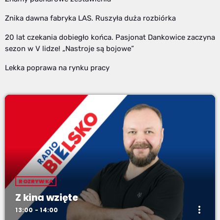
Znika dawna fabryka LAS. Ruszyła duża rozbiórka
20 lat czekania dobiegło końca. Pasjonat Dankowice zaczyna
sezon w V lidze! „Nastroje są bojowe”
Lekka poprawa na rynku pracy
ROZRYWKA
Z kina wzięte
more_vert
13:00 - 14:00