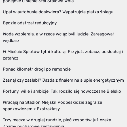
podejmie u siebie Stal Stalowa Wola
Upał w autobusie doskwiera? Wypatrujcie płatka śniegu
Będzie odstrzał redukcyjny
Woda wzbierała, a w rzece wciąż byli ludzie. Zareagował
wędkarz
W Mieście Splotów tętni kulturą. Przyjdź, zobacz, posłuchaj i
zatańcz!
Ponad kilometr drogi po remoncie
Zasnął czy zasłabł? Jazda z finałem na słupie energetycznym
Fortuny, wille i ambicje. Tak rodziło się nowoczesne Bielsko
Wracają na Stadion Miejski! Podbeskidzie zagra ze
spadkowiczem z Ekstraklasy
Trzy mecze w drugiej rundzie, pięć zespołów już czeka.
Znamy pucharowe zestawienia