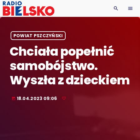
search
menu
POWIAT PSZCZYŃSKI
Chciała popełnić
samobójstwo.
Wyszła z dzieckiem
18.04.2023 09:06
today