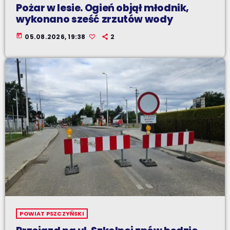
Pożar w lesie. Ogień objął młodnik,
wykonano sześć zrzutów wody
today
05.08.2026, 19:38
2
POWIAT PSZCZYŃSKI