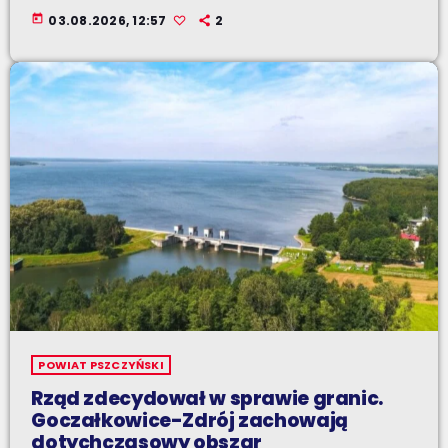
today
03.08.2026, 12:57
2
POWIAT PSZCZYŃSKI
Rząd zdecydował w sprawie granic.
Goczałkowice-Zdrój zachowają
dotychczasowy obszar