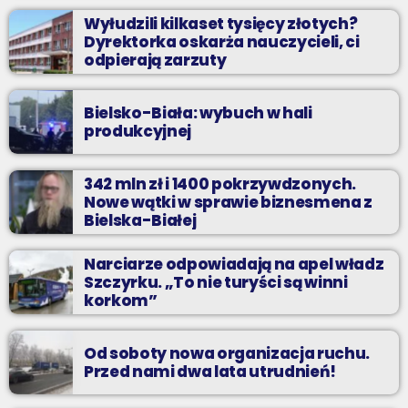
Wyłudzili kilkaset tysięcy złotych?
Dyrektorka oskarża nauczycieli, ci
odpierają zarzuty
Bielsko-Biała: wybuch w hali
produkcyjnej
342 mln zł i 1400 pokrzywdzonych.
Nowe wątki w sprawie biznesmena z
Bielska-Białej
Narciarze odpowiadają na apel władz
Szczyrku. „To nie turyści są winni
korkom”
Od soboty nowa organizacja ruchu.
Przed nami dwa lata utrudnień!