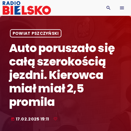
search
menu
POWIAT PSZCZYŃSKI
Auto poruszało się
całą szerokością
jezdni. Kierowca
miał miał 2,5
promila
17.02.2025 19:11
today