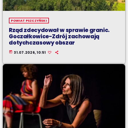
POWIAT PSZCZYŃSKI
Rząd zdecydował w sprawie granic.
Goczałkowice-Zdrój zachowają
dotychczasowy obszar
today
31.07.2026, 10:51