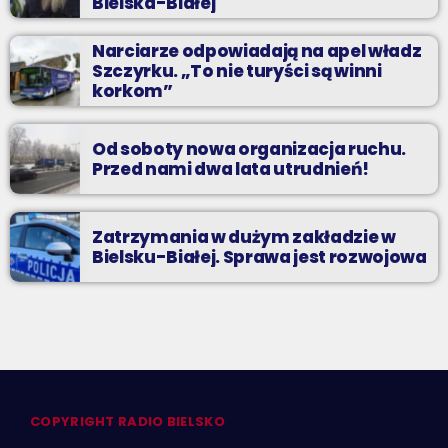
Bielska-Białej
Narciarze odpowiadają na apel władz
Szczyrku. „To nie turyści są winni
korkom”
Od soboty nowa organizacja ruchu.
Przed nami dwa lata utrudnień!
Zatrzymania w dużym zakładzie w
Bielsku-Białej. Sprawa jest rozwojowa
COPYRIGHT RADIO BIELSKO