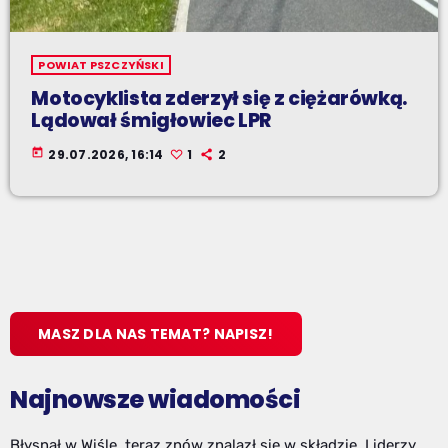
POWIAT PSZCZYŃSKI
Motocyklista zderzył się z ciężarówką.
Lądował śmigłowiec LPR
today
29.07.2026, 16:14
1
2
MASZ DLA NAS TEMAT? NAPISZ!
Najnowsze wiadomości
Błysnął w Wiśle, teraz znów znalazł się w składzie. Liderzy