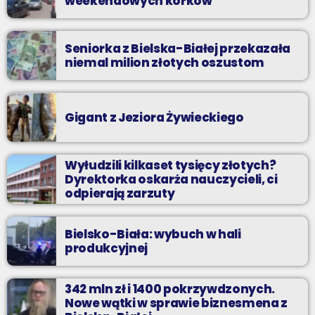
weekendowych korków
Seniorka z Bielska-Białej przekazała
niemal milion złotych oszustom
Gigant z Jeziora Żywieckiego
Wyłudzili kilkaset tysięcy złotych?
Dyrektorka oskarża nauczycieli, ci
odpierają zarzuty
Bielsko-Biała: wybuch w hali
produkcyjnej
342 mln zł i 1400 pokrzywdzonych.
Nowe wątki w sprawie biznesmena z