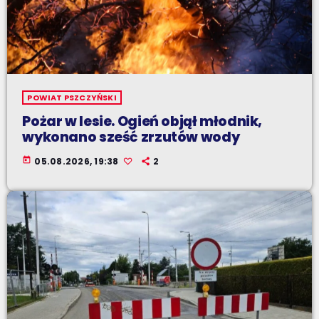
POWIAT PSZCZYŃSKI
Pożar w lesie. Ogień objął młodnik,
wykonano sześć zrzutów wody
today
05.08.2026, 19:38
2