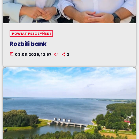
POWIAT PSZCZYŃSKI
Rozbili bank
today
03.08.2026, 12:57
2