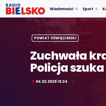
Wiadomości
Sport
K
POWIAT OŚWIĘCIMSKI
Zuchwała kra
Policja szuk
04.02.2026 15:24
today