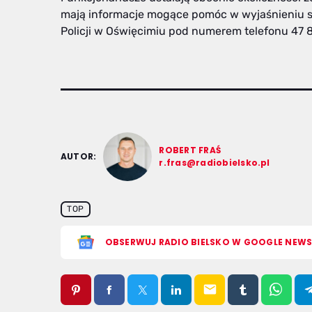
mają informacje mogące pomóc w wyjaśnieniu s
Policji w Oświęcimiu pod numerem telefonu 47 
ROBERT FRAŚ
AUTOR:
r.fras@radiobielsko.pl
TOP
OBSERWUJ RADIO BIELSKO W GOOGLE NEW
email