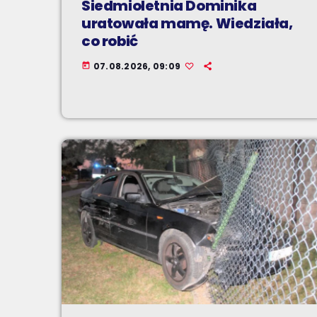
Siedmioletnia Dominika
uratowała mamę. Wiedziała,
co robić
07.08.2026, 09:09
today