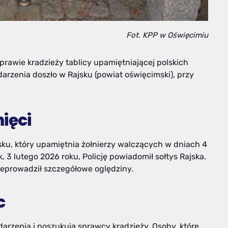
Fot. KPP w Oświęcimiu
prawie kradzieży tablicy upamiętniającej polskich
darzenia doszło w Rajsku (powiat oświęcimski), przy
ięci
ku, który upamiętnia żołnierzy walczących w dniach 4
k, 3 lutego 2026 roku, Policję powiadomił sołtys Rajska.
rzeprowadził szczegółowe oględziny.
c
darzenia i poszukują sprawcy kradzieży. Osoby, które