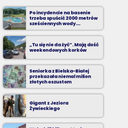
Wakacyjny Mix Przebojów w Radiu BIELSKO
to najgorętsze hity lata, muzyczne plażowe
Po incydencie na basenie
perełki, wspomnienia letnich przebojów,
trzeba spuścić 2000 metrów
nowości i premiery oraz Wasze pozdrowienia
sześciennych wody.
„Ogromne koszty i ogromna
z wakacji!
praca”
„Tu się nie da żyć”. Mają dość
weekendowych korków
Seniorka z Bielska-Białej
przekazała niemal milion
złotych oszustom
Gigant z Jeziora
Żywieckiego