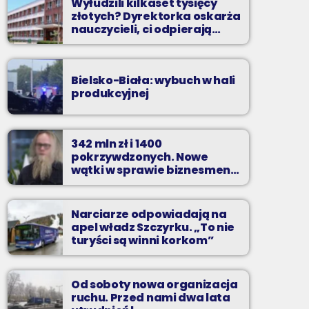
Wyłudzili kilkaset tysięcy
złotych? Dyrektorka oskarża
nauczycieli, ci odpierają
zarzuty
Bielsko-Biała: wybuch w hali
produkcyjnej
342 mln zł i 1400
pokrzywdzonych. Nowe
wątki w sprawie biznesmena
z Bielska-Białej
Narciarze odpowiadają na
apel władz Szczyrku. „To nie
turyści są winni korkom”
Od soboty nowa organizacja
ruchu. Przed nami dwa lata