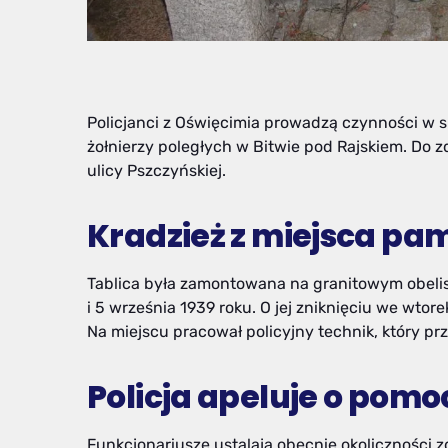
Policjanci z Oświęcimia prowadzą czynności w s
żołnierzy poległych w Bitwie pod Rajskiem. Do z
ulicy Pszczyńskiej.
Kradzież z miejsca pam
Tablica była zamontowana na granitowym obelis
i 5 września 1939 roku. O jej zniknięciu we wtore
Na miejscu pracował policyjny technik, który p
Policja apeluje o pomo
Funkcjonariusze ustalają obecnie okoliczności z