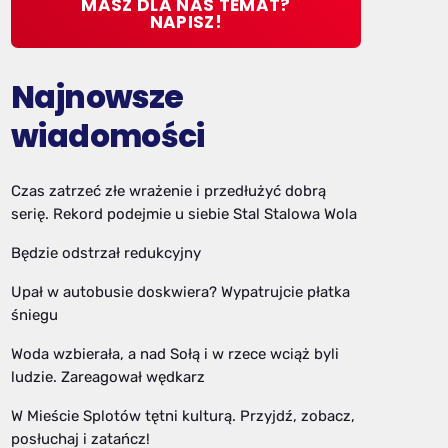
MASZ DLA NAS TEMAT?
NAPISZ!
Najnowsze
wiadomości
Czas zatrzeć złe wrażenie i przedłużyć dobrą
serię. Rekord podejmie u siebie Stal Stalowa Wola
Będzie odstrzał redukcyjny
Upał w autobusie doskwiera? Wypatrujcie płatka
śniegu
Woda wzbierała, a nad Sołą i w rzece wciąż byli
ludzie. Zareagował wędkarz
W Mieście Splotów tętni kulturą. Przyjdź, zobacz,
posłuchaj i zatańcz!