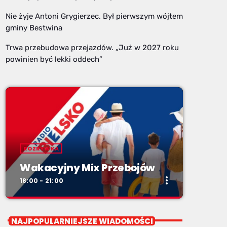
Nie żyje Antoni Grygierzec. Był pierwszym wójtem
gminy Bestwina
Trwa przebudowa przejazdów. „Już w 2027 roku
powinien być lekki oddech”
ROZRYWKA
Wakacyjny Mix Przebojów
more_vert
18:00 - 21:00
close
Wakacyjny Mix Przebojów
NAJPOPULARNIEJSZE WIADOMOŚCI