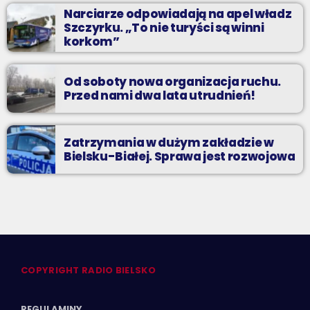
Narciarze odpowiadają na apel władz
Szczyrku. „To nie turyści są winni
korkom”
Od soboty nowa organizacja ruchu.
Przed nami dwa lata utrudnień!
Zatrzymania w dużym zakładzie w
Bielsku-Białej. Sprawa jest rozwojowa
COPYRIGHT RADIO BIELSKO
REGULAMINY