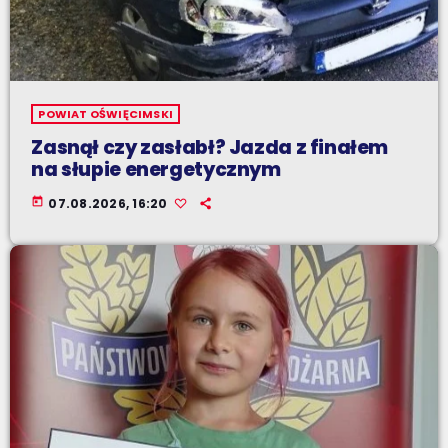
POWIAT OŚWIĘCIMSKI
Zasnął czy zasłabł? Jazda z finałem
na słupie energetycznym
today
07.08.2026, 16:20