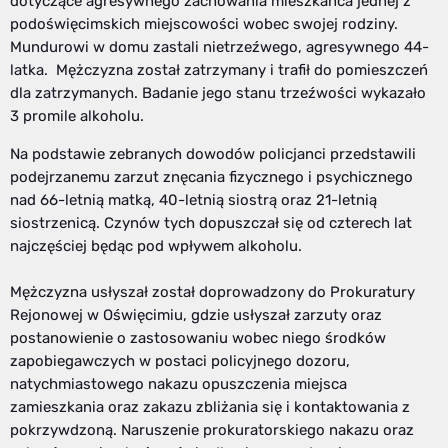
dotyczące agresywnego zachowania mieszkańca jednej z
podoświęcimskich miejscowości wobec swojej rodziny.
Mundurowi w domu zastali nietrzeźwego, agresywnego 44-
latka. Mężczyzna został zatrzymany i trafił do pomieszczeń
dla zatrzymanych. Badanie jego stanu trzeźwości wykazało
3 promile alkoholu.
Na podstawie zebranych dowodów policjanci przedstawili
podejrzanemu zarzut znęcania fizycznego i psychicznego
nad 66-letnią matką, 40-letnią siostrą oraz 21-letnią
siostrzenicą. Czynów tych dopuszczał się od czterech lat
najczęściej będąc pod wpływem alkoholu.
Mężczyzna usłyszał został doprowadzony do Prokuratury
Rejonowej w Oświęcimiu, gdzie usłyszał zarzuty oraz
postanowienie o zastosowaniu wobec niego środków
zapobiegawczych w postaci policyjnego dozoru,
natychmiastowego nakazu opuszczenia miejsca
zamieszkania oraz zakazu zbliżania się i kontaktowania z
pokrzywdzoną. Naruszenie prokuratorskiego nakazu oraz