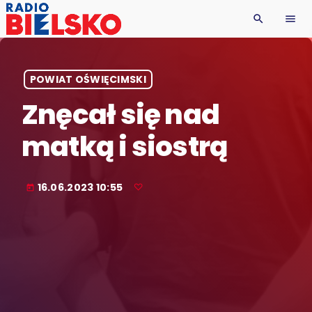
search
menu
POWIAT OŚWIĘCIMSKI
Znęcał się nad
matką i siostrą
16.06.2023 10:55
today