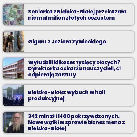
Seniorka z Bielska-Białej przekazała
niemal milion złotych oszustom
Gigant z Jeziora Żywieckiego
Wyłudzili kilkaset tysięcy złotych?
Dyrektorka oskarża nauczycieli, ci
odpierają zarzuty
Bielsko-Biała: wybuch w hali
produkcyjnej
342 mln zł i 1400 pokrzywdzonych.
Nowe wątki w sprawie biznesmena z
Bielska-Białej