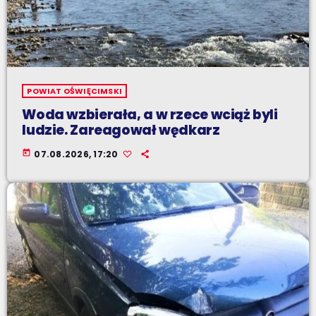
POWIAT OŚWIĘCIMSKI
Woda wzbierała, a w rzece wciąż byli
ludzie. Zareagował wędkarz
today
07.08.2026, 17:20