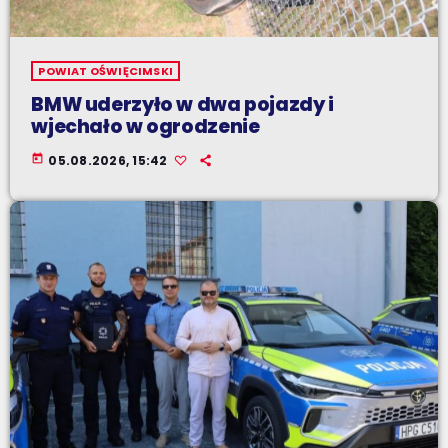
POWIAT OŚWIĘCIMSKI
BMW uderzyło w dwa pojazdy i
wjechało w ogrodzenie
today
05.08.2026, 15:42