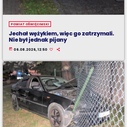
POWIAT OŚWIĘCIMSKI
Jechał wężykiem, więc go zatrzymali.
Nie był jednak pijany
today
06.08.2026, 12:50