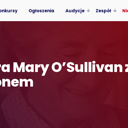
onkursy
Ogłoszenia
Audycje
Zespół
Ni
ra Mary O’Sullivan
onem