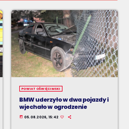
POWIAT OŚWIĘCIMSKI
BMW uderzyło w dwa pojazdy i
wjechało w ogrodzenie
05.08.2026, 15:42
today