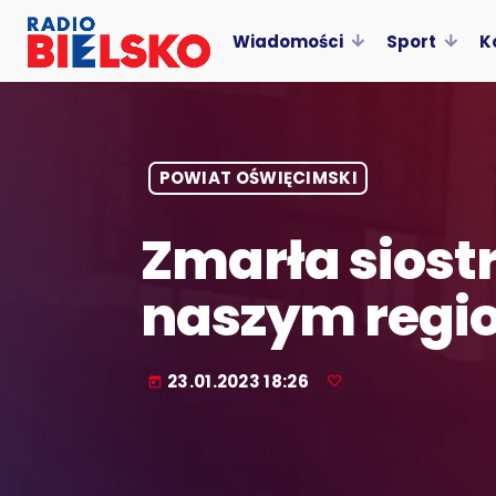
Wiadomości
Sport
K
POWIAT OŚWIĘCIMSKI
Zmarła siost
naszym regi
23.01.2023 18:26
today