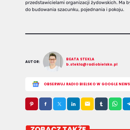
przedstawicielami organizacji żydowskich. Ma by
do budowania szacunku, pojednania i pokoju.
BEATA STEKLA
AUTOR:
b.stekla@radiobielsko.pl
OBSERWUJ RADIO BIELSKO W GOOGLE NEW
email
ZOBACZ TAKŻE