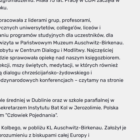
zgromadzeniu. Miała 75 lat. Pracę w CDM zaczęła w
oku.
pracowała z liderami grup, profesorami,
cznych uniwersytetów, college’ów, liceów i
aniu programów studyjnych dla uczestników, dla
a wizyta w Państwowym Muzeum Auschwitz-Birkenau.
obytu w Centrum Dialogu i Modlitwy. Najczęściej
 gdzie sprawowała opiekę nad naszym księgozbiorem.
kcji, mszy świętych, medytacji, w których również
ą dialogu chrześcijańsko-żydowskiego i
ędzynarodowych konferencjach – czytamy na stronie
ole średniej w Dublinie oraz w szkole parafialnej w
a sekretarzem Instytutu Bat Kol w Jerozolimie. Polska
m "Człowiek Pojednania".
y Kolbego, w pobliżu KL Auschwitz-Birkenau. Założył je
orozumieniu z biskupami całej Europy i