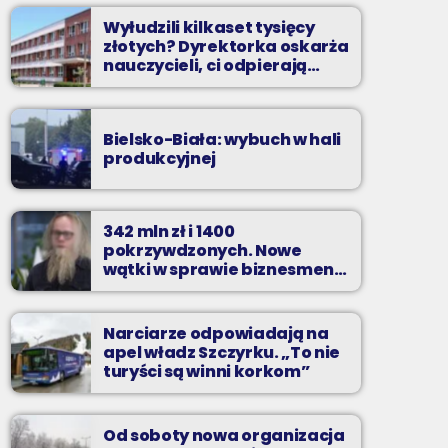
Wyłudzili kilkaset tysięcy
złotych? Dyrektorka oskarża
nauczycieli, ci odpierają
zarzuty
Bielsko-Biała: wybuch w hali
produkcyjnej
342 mln zł i 1400
pokrzywdzonych. Nowe
wątki w sprawie biznesmena
z Bielska-Białej
Narciarze odpowiadają na
apel władz Szczyrku. „To nie
turyści są winni korkom”
Od soboty nowa organizacja