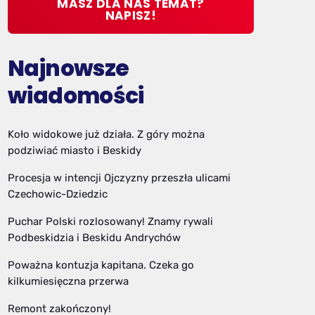
MASZ DLA NAS TEMAT?
NAPISZ!
Najnowsze
wiadomości
Koło widokowe już działa. Z góry można
podziwiać miasto i Beskidy
Procesja w intencji Ojczyzny przeszła ulicami
Czechowic-Dziedzic
Puchar Polski rozlosowany! Znamy rywali
Podbeskidzia i Beskidu Andrychów
Poważna kontuzja kapitana. Czeka go
kilkumiesięczna przerwa
Remont zakończony!