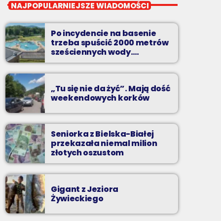
Wakacyjny Mix Przebojów
NAJPOPULARNIEJSZE WIADOMOŚCI
Wakacyjny Mix Przebojów w Radiu BIELSKO
to najgorętsze hity lata, muzyczne plażowe
Po incydencie na basenie
perełki, wspomnienia letnich przebojów,
trzeba spuścić 2000 metrów
nowości i premiery oraz Wasze pozdrowienia
sześciennych wody.
„Ogromne koszty i ogromna
z wakacji!
praca”
„Tu się nie da żyć”. Mają dość
weekendowych korków
Seniorka z Bielska-Białej
przekazała niemal milion
złotych oszustom
Gigant z Jeziora
Żywieckiego