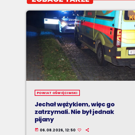
POWIAT OŚWIĘCIMSKI
Jechał wężykiem, więc go
zatrzymali. Nie był jednak
pijany
06.08.2026, 12:50
today