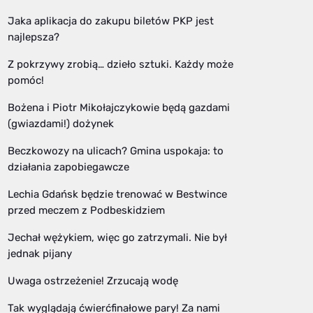
Jaka aplikacja do zakupu biletów PKP jest
najlepsza?
Z pokrzywy zrobią… dzieło sztuki. Każdy może
pomóc!
Bożena i Piotr Mikołajczykowie będą gazdami
(gwiazdami!) dożynek
Beczkowozy na ulicach? Gmina uspokaja: to
działania zapobiegawcze
Lechia Gdańsk będzie trenować w Bestwince
przed meczem z Podbeskidziem
Jechał wężykiem, więc go zatrzymali. Nie był
jednak pijany
Uwaga ostrzeżenie! Zrzucają wodę
Tak wyglądają ćwierćfinałowe pary! Za nami