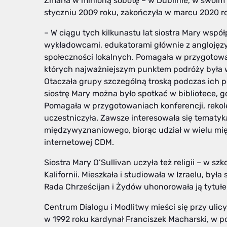
Zmarła w minioną sobotę – w Dublinie, w swoim 
styczniu 2009 roku, zakończyła w marcu 2020 r
– W ciągu tych kilkunastu lat siostra Mary współ
wykładowcami, edukatorami głównie z anglojęzy
społeczności lokalnych. Pomagała w przygotow
których najważniejszym punktem podróży był
Otaczała grupy szczególną troską podczas ich p
siostrę Mary można było spotkać w bibliotece,
Pomagała w przygotowaniach konferencji, rekole
uczestniczyła. Zawsze interesowała się tematyk
międzywyznaniowego, biorąc udział w wielu mi
internetowej CDM.
Siostra Mary O’Sullivan uczyła też religii – w szk
Kalifornii. Mieszkała i studiowała w Izraelu, był
Rada Chrześcijan i Żydów uhonorowała ją tytułe
Centrum Dialogu i Modlitwy mieści się przy ulic
w 1992 roku kardynał Franciszek Macharski, w p