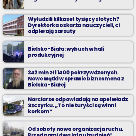
Wyłudzili kilkaset tysięcy złotych?
Dyrektorka oskarża nauczycieli, ci
odpierają zarzuty
Bielsko-Biała: wybuch w hali
produkcyjnej
342 mln zł i 1400 pokrzywdzonych.
Nowe wątki w sprawie biznesmena z
Bielska-Białej
Narciarze odpowiadają na apel władz
Szczyrku. „To nie turyści są winni
korkom”
Od soboty nowa organizacja ruchu.
Przed nami dwa lata utrudnień!