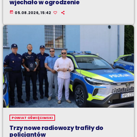
wjechało w ogrodzenie
today
05.08.2026, 15:42
POWIAT OŚWIĘCIMSKI
Trzy nowe radiowozy trafiły do
policjantów