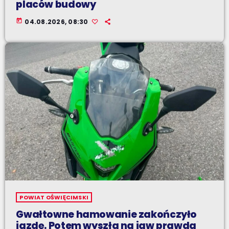
placów budowy
today
04.08.2026, 08:30
POWIAT OŚWIĘCIMSKI
Gwałtowne hamowanie zakończyło
jazdę. Potem wyszła na jaw prawda