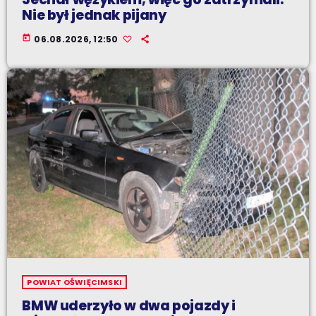
Nie był jednak pijany
today
06.08.2026, 12:50
POWIAT OŚWIĘCIMSKI
BMW uderzyło w dwa pojazdy i