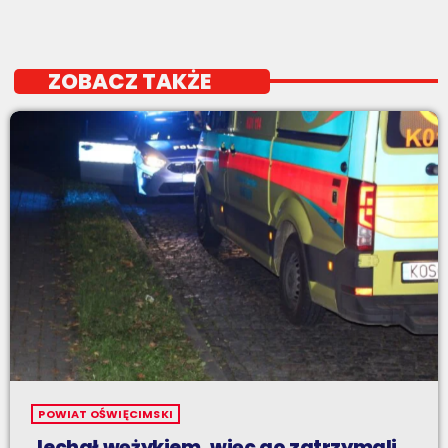
ZOBACZ TAKŻE
POWIAT OŚWIĘCIMSKI
Jechał wężykiem, więc go zatrzymali.