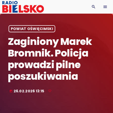
search
menu
POWIAT OŚWIĘCIMSKI
Zaginiony Marek
Bromnik. Policja
prowadzi pilne
poszukiwania
26.02.2026 13:15
today