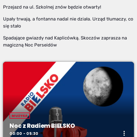
Przejazd na ul. Szkolnej znów będzie otwarty!
Upały trwają, a fontanna nadal nie działa. Urząd tłumaczy, co
się stało
Spadające gwiazdy nad Kaplicówką. Skoczów zaprasza na
magiczną Noc Perseidów
MUZYKA
Noc z Radiem BIELSKO
more_vert
00:00 - 05:30