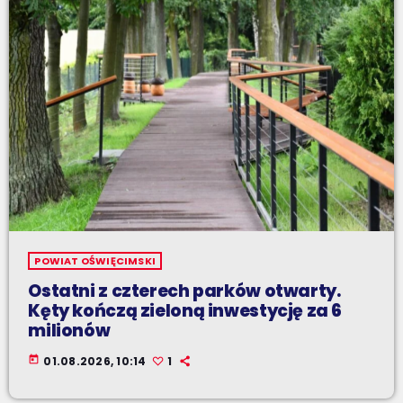
POWIAT OŚWIĘCIMSKI
Ostatni z czterech parków otwarty.
Kęty kończą zieloną inwestycję za 6
milionów
today
01.08.2026, 10:14
1