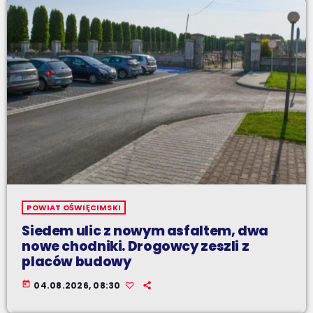
POWIAT OŚWIĘCIMSKI
Siedem ulic z nowym asfaltem, dwa
nowe chodniki. Drogowcy zeszli z
placów budowy
today
04.08.2026, 08:30