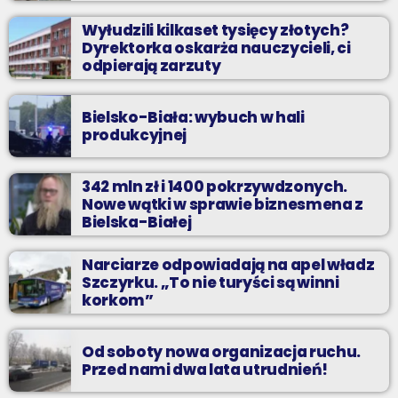
Wyłudzili kilkaset tysięcy złotych?
Dyrektorka oskarża nauczycieli, ci
odpierają zarzuty
Bielsko-Biała: wybuch w hali
produkcyjnej
342 mln zł i 1400 pokrzywdzonych.
Nowe wątki w sprawie biznesmena z
Bielska-Białej
Narciarze odpowiadają na apel władz
Szczyrku. „To nie turyści są winni
korkom”
Od soboty nowa organizacja ruchu.
Przed nami dwa lata utrudnień!