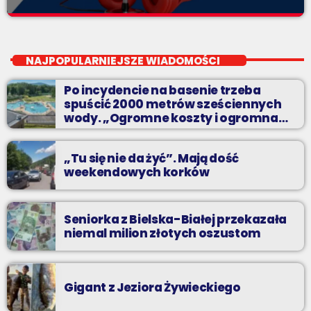
Noc z Radiem BIELSKO
close
Nocą, kiedy wszyscy śpią - my gramy dalej. I to właśnie nocą
NAJPOPULARNIEJSZE WIADOMOŚCI
można "upolować" na naszej antenie prawdziwe muzyczne
perełki.
Po incydencie na basenie trzeba
spuścić 2000 metrów sześciennych
wody. „Ogromne koszty i ogromna
praca”
„Tu się nie da żyć”. Mają dość
weekendowych korków
Seniorka z Bielska-Białej przekazała
niemal milion złotych oszustom
Gigant z Jeziora Żywieckiego