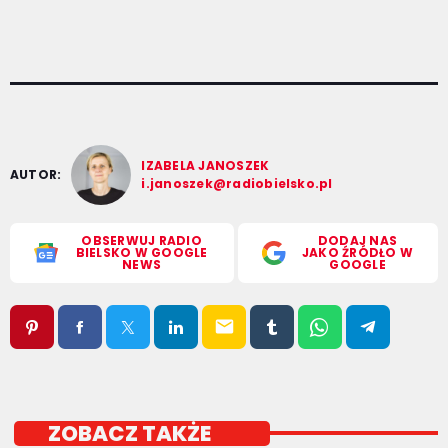
IZABELA JANOSZEK
AUTOR:
i.janoszek@radiobielsko.pl
OBSERWUJ RADIO
DODAJ NAS
BIELSKO W GOOGLE
JAKO ŹRÓDŁO W
NEWS
GOOGLE
email
ZOBACZ TAKŻE