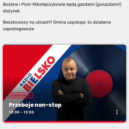
Bożena i Piotr Mikołajczykowie będą gazdami (gwiazdami!)
dożynek
Beczkowozy na ulicach? Gmina uspokaja: to działania
zapobiegawcze
ROZRYWKA
Przeboje non-stop
more_vert
10:00 - 13:00
Przeboje non-stop
close