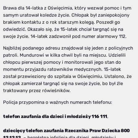
Brawa dla 14-latka z Oświęcimia, który wezwał pomoc i tym
samym uratował koledze życie. Chłopak był zaniepokojony
brakiem kontaktu z o rok starszym kolegą. Poszedł go
odwiedzić. Okazało się, że 15-latek chciał targnąć się na
swoje życie. 14-latek zadzwonił pod numer alarmowy 112.
Najbliżej podanego adresu znajdował się jeden z policyjnych
patroli. Mundurowi w kilka chwil byli na miejscu. Udzielili
chłopcu pierwszej pomocy i monitorowali jego stan do
momentu przyjazdu ratowników medycznych. 15-latek
został przewieziony do szpitala w Oświęcimiu. Ustalono, że
chłopak zamierzał targnąć się na swoje życie, bo był źle
traktowany przez rówieśników.
Policja przypomina o ważnych numerach telefonu:
telefon zaufania dla dzieci i młodzieży 116 111
,
dziecięcy telefon zaufania Rzecznika Praw Dziecka 800
12 12 12
– bezpłatna infolinia dla dzieci, młodzieży i