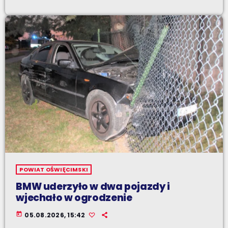
POWIAT OŚWIĘCIMSKI
BMW uderzyło w dwa pojazdy i
wjechało w ogrodzenie
today
05.08.2026, 15:42