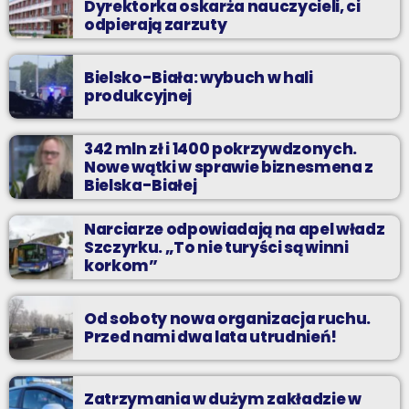
Dyrektorka oskarża nauczycieli, ci
odpierają zarzuty
Bielsko-Biała: wybuch w hali
produkcyjnej
342 mln zł i 1400 pokrzywdzonych.
Nowe wątki w sprawie biznesmena z
Bielska-Białej
Narciarze odpowiadają na apel władz
Szczyrku. „To nie turyści są winni
korkom”
Od soboty nowa organizacja ruchu.
Przed nami dwa lata utrudnień!
Zatrzymania w dużym zakładzie w