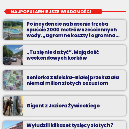
Najlepsze pasmo towarzyszące na Podbeskidziu! Konkursy,
NAJPOPULARNIEJSZE WIADOMOŚCI
akcje radiowe, rozmowy i oczywiście - starannie
wyselekcjonowane przeboje non-stop!
Po incydencie na basenie trzeba
spuścić 2000 metrów sześciennych
wody. „Ogromne koszty i ogromna
praca”
„Tu się nie da żyć”. Mają dość
weekendowych korków
Seniorka z Bielska-Białej przekazała
niemal milion złotych oszustom
Gigant z Jeziora Żywieckiego
Wyłudzili kilkaset tysięcy złotych?