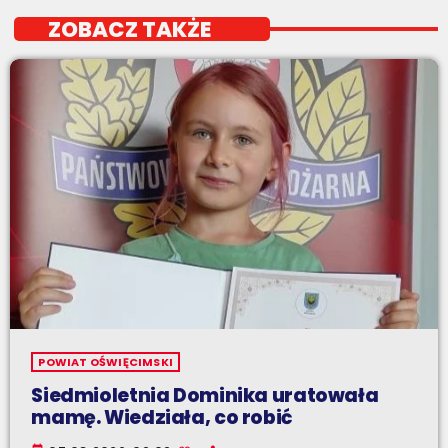
ZOBACZ TAKŻE
POWIAT OŚWIĘCIMSKI
Siedmioletnia Dominika uratowała
mamę. Wiedziała, co robić