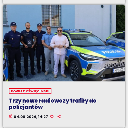
POWIAT OŚWIĘCIMSKI
Trzy nowe radiowozy trafiły do
policjantów
today
04.08.2026, 14:27