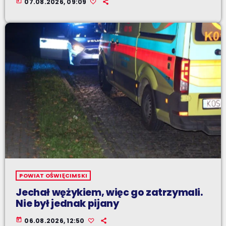
today
07.08.2026, 09:09
POWIAT OŚWIĘCIMSKI
Jechał wężykiem, więc go zatrzymali.
Nie był jednak pijany
today
06.08.2026, 12:50