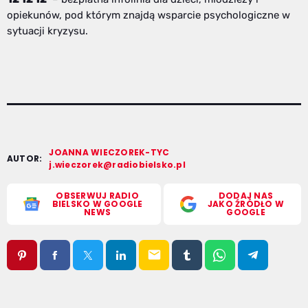
opiekunów, pod którym znajdą wsparcie psychologiczne w
sytuacji kryzysu.
JOANNA WIECZOREK-TYC
AUTOR:
j.wieczorek@radiobielsko.pl
OBSERWUJ RADIO
DODAJ NAS
BIELSKO W GOOGLE
JAKO ŹRÓDŁO W
NEWS
GOOGLE
email