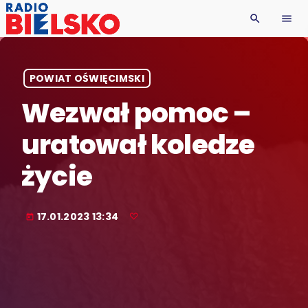
search
menu
POWIAT OŚWIĘCIMSKI
Wezwał pomoc –
uratował koledze
życie
17.01.2023 13:34
today