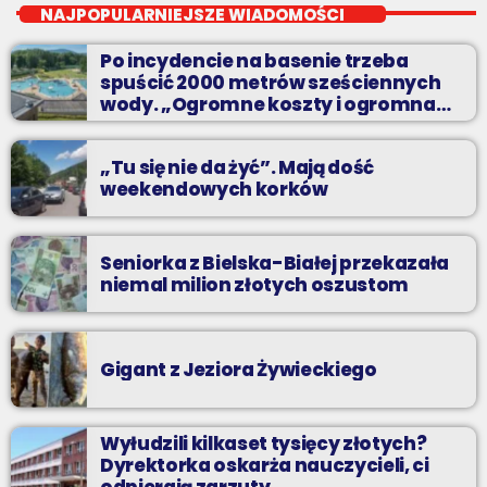
NAJPOPULARNIEJSZE WIADOMOŚCI
jak atrakcyjnie spędzić czas w regionie, jak ominąć korki i jak
Po incydencie na basenie trzeba
odpocząć?
spuścić 2000 metrów sześciennych
wody. „Ogromne koszty i ogromna
praca”
„Tu się nie da żyć”. Mają dość
weekendowych korków
Seniorka z Bielska-Białej przekazała
niemal milion złotych oszustom
Gigant z Jeziora Żywieckiego
Wyłudzili kilkaset tysięcy złotych?
Dyrektorka oskarża nauczycieli, ci