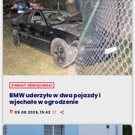
POWIAT OŚWIĘCIMSKI
BMW uderzyło w dwa pojazdy i
wjechało w ogrodzenie
today
05.08.2026, 15:42