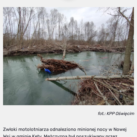
fot.: KPP Oświęcim
Zwłoki motolotniarza odnaleziono minionej nocy w Nowej
Wsi w gminie Kęty. Mężczyzna był poszukiwany przez