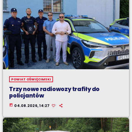
POWIAT OŚWIĘCIMSKI
Trzy nowe radiowozy trafiły do
policjantów
today
04.08.2026, 14:27