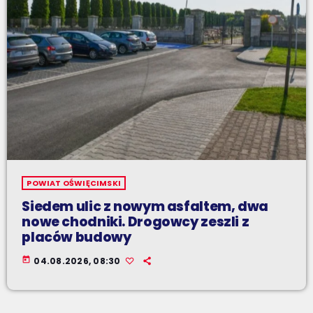
POWIAT OŚWIĘCIMSKI
Siedem ulic z nowym asfaltem, dwa
nowe chodniki. Drogowcy zeszli z
placów budowy
today
04.08.2026, 08:30