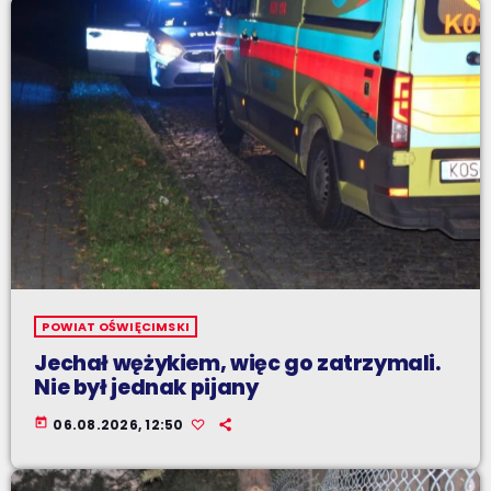
POWIAT OŚWIĘCIMSKI
Jechał wężykiem, więc go zatrzymali.
Nie był jednak pijany
today
06.08.2026, 12:50