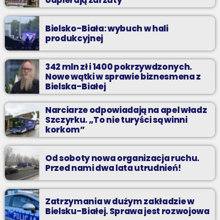
odpierają zarzuty
Bielsko-Biała: wybuch w hali
produkcyjnej
342 mln zł i 1400 pokrzywdzonych.
Nowe wątki w sprawie biznesmena z
Bielska-Białej
Narciarze odpowiadają na apel władz
Szczyrku. „To nie turyści są winni
korkom”
Od soboty nowa organizacja ruchu.
Przed nami dwa lata utrudnień!
Zatrzymania w dużym zakładzie w
Bielsku-Białej. Sprawa jest rozwojowa