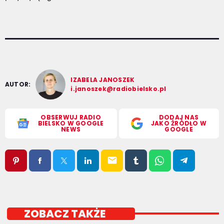
IZABELA JANOSZEK
AUTOR:
i.janoszek@radiobielsko.pl
OBSERWUJ RADIO
DODAJ NAS
BIELSKO W GOOGLE
JAKO ŹRÓDŁO W
NEWS
GOOGLE
email
ZOBACZ TAKŻE