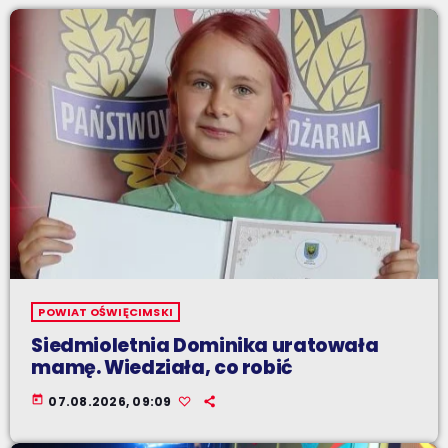
POWIAT OŚWIĘCIMSKI
Siedmioletnia Dominika uratowała
mamę. Wiedziała, co robić
today
07.08.2026, 09:09