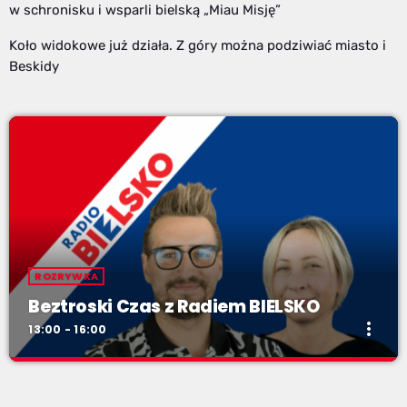
w schronisku i wsparli bielską „Miau Misję”
Koło widokowe już działa. Z góry można podziwiać miasto i
Beskidy
ROZRYWKA
Beztroski Czas z Radiem BIELSKO
more_vert
13:00 - 16:00
Beztroski Czas z Radiem BIELSKO
close
do poniedziałku do piątku od 13 do 16