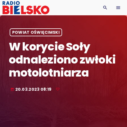
search
menu
POWIAT OŚWIĘCIMSKI
W korycie Soły
odnaleziono zwłoki
motolotniarza
20.03.2023 08:19
today