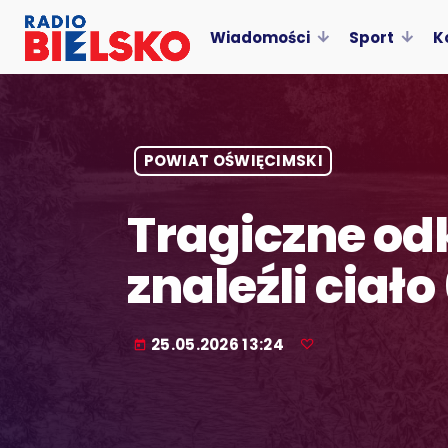
Wiadomości
Sport
K
POWIAT OŚWIĘCIMSKI
Tragiczne od
znaleźli ciało
25.05.2026 13:24
today