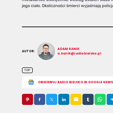
jego ciało. Okoliczności śmierci wyjaśniają policj
ADAM KANIK
AUTOR:
a.kanik@radiobielsko.pl
TOP
OBSERWUJ RADIO BIELSKO W GOOGLE NEW
email