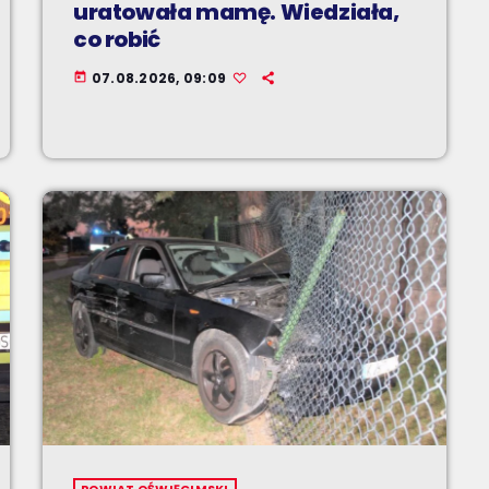
uratowała mamę. Wiedziała,
co robić
07.08.2026, 09:09
today
POWIAT OŚWIĘCIMSKI