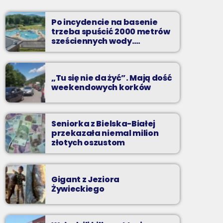
pozdrowienia
Niedziele od 14 do 16
Po incydencie na basenie
trzeba spuścić 2000 metrów
Zadzwoń do nas, wybierz jedną z dwóch
sześciennych wody.
„Ogromne koszty i ogromna
muzycznych propozycji i pozdrów bliskich na
praca”
żywo w Radiu BIELSKO.
„Tu się nie da żyć”. Mają dość
weekendowych korków
Seniorka z Bielska-Białej
przekazała niemal milion
złotych oszustom
Gigant z Jeziora
Żywieckiego