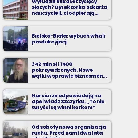
Wyłudzili kilkaset tysięcy
złotych? Dyrektorka oskarża
nauczycieli, ci odpierają
zarzuty
Bielsko-Biała: wybuch w hali
produkcyjnej
342 mln zł i 1400
pokrzywdzonych. Nowe
wątki w sprawie biznesmena
z Bielska-Białej
Narciarze odpowiadają na
apel władz Szczyrku. „To nie
turyści są winni korkom”
Od soboty nowa organizacja
ruchu. Przed nami dwa lata