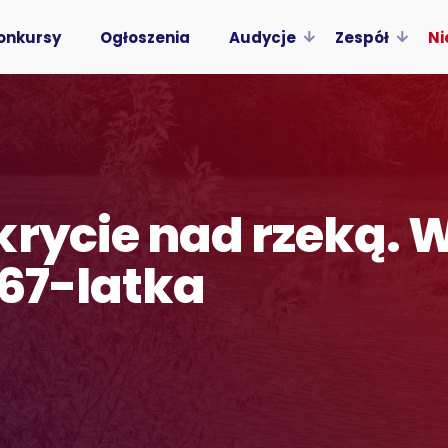
onkursy
Ogłoszenia
Audycje
Zespół
Ni
krycie nad rzeką.
 67-latka