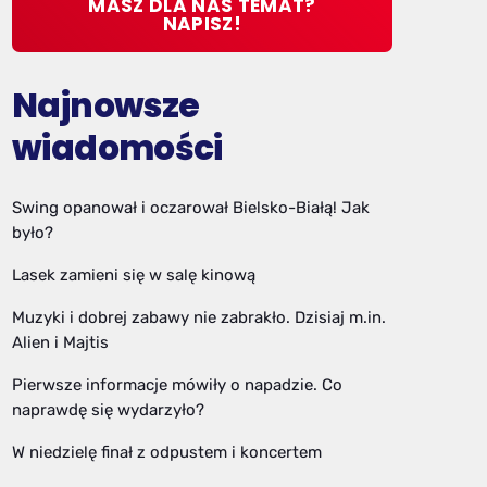
MASZ DLA NAS TEMAT?
NAPISZ!
Najnowsze
wiadomości
Swing opanował i oczarował Bielsko-Białą! Jak
było?
Lasek zamieni się w salę kinową
Muzyki i dobrej zabawy nie zabrakło. Dzisiaj m.in.
Alien i Majtis
Pierwsze informacje mówiły o napadzie. Co
naprawdę się wydarzyło?
W niedzielę finał z odpustem i koncertem