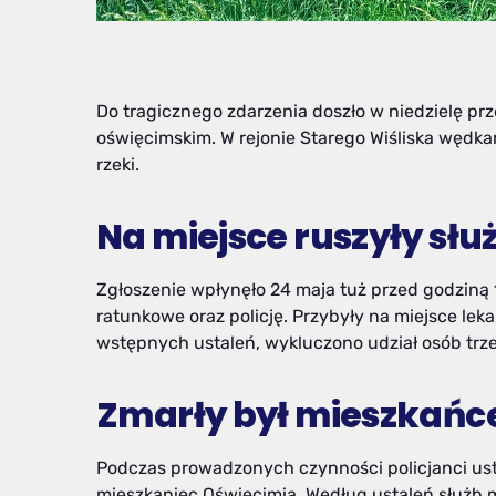
Do tragicznego zdarzenia doszło w niedzielę p
oświęcimskim. W rejonie Starego Wiśliska wędkar
rzeki.
Na miejsce ruszyły sł
Zgłoszenie wpłynęło 24 maja tuż przed godziną 
ratunkowe oraz policję. Przybyły na miejsce lek
wstępnych ustaleń, wykluczono udział osób trze
Zmarły był mieszkań
Podczas prowadzonych czynności policjanci ustal
mieszkaniec Oświęcimia. Według ustaleń służb