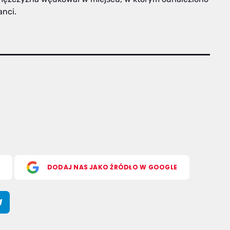
anci.
S
DODAJ NAS JAKO ŹRÓDŁO W GOOGLE