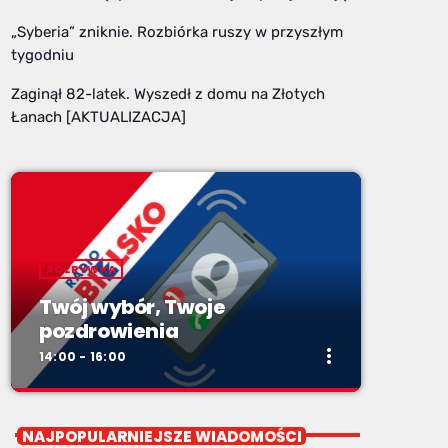
„Syberia” zniknie. Rozbiórka ruszy w przyszłym
tygodniu
Zaginął 82-latek. Wyszedł z domu na Złotych
Łanach [AKTUALIZACJA]
ROZRYWKA
Twój wybór, Twoje
pozdrowienia
more_vert
14:00 - 16:00
close
Twój wybór, Twoje
NAJPOPULARNIEJSZE WIADOMOŚCI