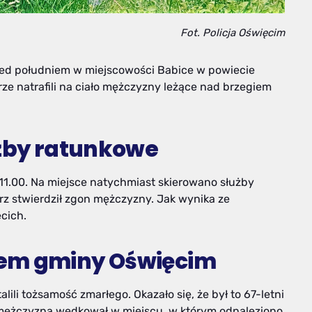
Fot. Policja Oświęcim
rzed południem w miejscowości Babice w powiecie
ze natrafili na ciało mężczyzny leżące nad brzegiem
użby ratunkowe
11.00. Na miejsce natychmiast skierowano służby
arz stwierdził zgon mężczyzny. Jak wynika ze
cich.
cem gminy Oświęcim
ili tożsamość zmarłego. Okazało się, że był to 67-letni
 mężczyzna wędkował w miejscu, w którym odnaleziono