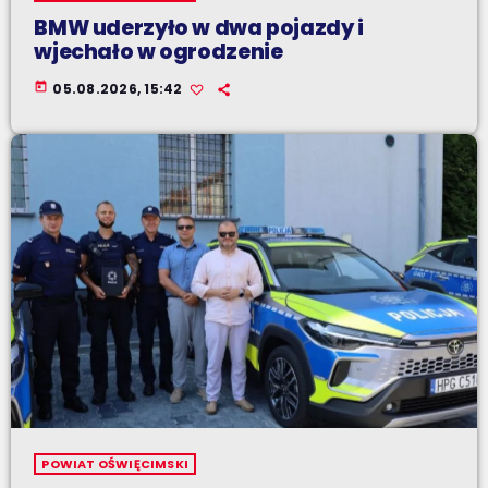
BMW uderzyło w dwa pojazdy i
wjechało w ogrodzenie
today
05.08.2026, 15:42
POWIAT OŚWIĘCIMSKI