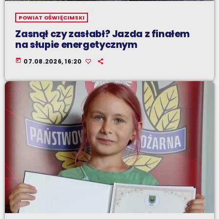
POWIAT OŚWIĘCIMSKI
Zasnął czy zasłabł? Jazda z finałem
na słupie energetycznym
today
07.08.2026, 16:20