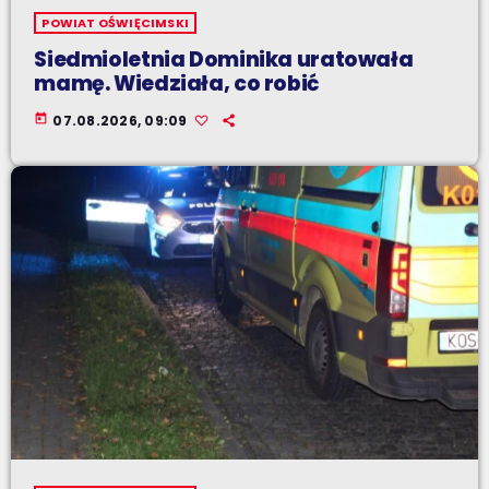
POWIAT OŚWIĘCIMSKI
Siedmioletnia Dominika uratowała
mamę. Wiedziała, co robić
today
07.08.2026, 09:09