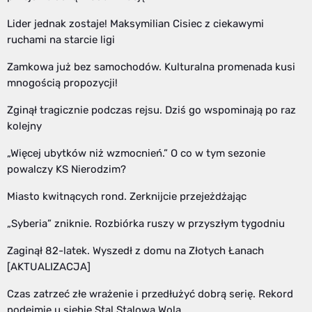
Lider jednak zostaje! Maksymilian Cisiec z ciekawymi
ruchami na starcie ligi
Zamkowa już bez samochodów. Kulturalna promenada kusi
mnogością propozycji!
Zginął tragicznie podczas rejsu. Dziś go wspominają po raz
kolejny
„Więcej ubytków niż wzmocnień.” O co w tym sezonie
powalczy KS Nierodzim?
Miasto kwitnących rond. Zerknijcie przejeżdżając
„Syberia” zniknie. Rozbiórka ruszy w przyszłym tygodniu
Zaginął 82-latek. Wyszedł z domu na Złotych Łanach
[AKTUALIZACJA]
Czas zatrzeć złe wrażenie i przedłużyć dobrą serię. Rekord
podejmie u siebie Stal Stalowa Wola