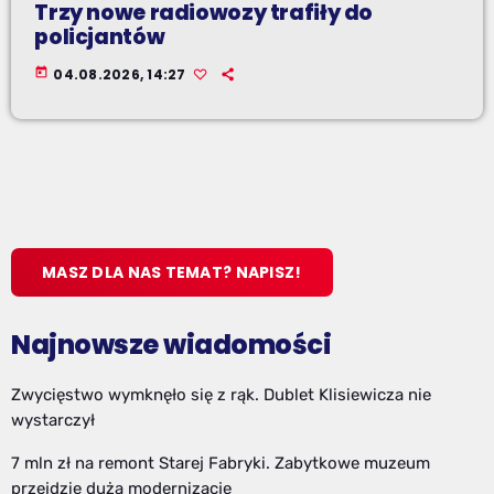
Trzy nowe radiowozy trafiły do
policjantów
today
04.08.2026, 14:27
MASZ DLA NAS TEMAT? NAPISZ!
Najnowsze wiadomości
Zwycięstwo wymknęło się z rąk. Dublet Klisiewicza nie
wystarczył
7 mln zł na remont Starej Fabryki. Zabytkowe muzeum
przejdzie dużą modernizację