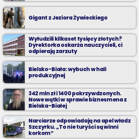
Gigant z Jeziora Żywieckiego
Wyłudzili kilkaset tysięcy złotych?
Dyrektorka oskarża nauczycieli, ci
odpierają zarzuty
Bielsko-Biała: wybuch w hali
produkcyjnej
342 mln zł i 1400 pokrzywdzonych.
Nowe wątki w sprawie biznesmena z
Bielska-Białej
Narciarze odpowiadają na apel władz
Szczyrku. „To nie turyści są winni
korkom”