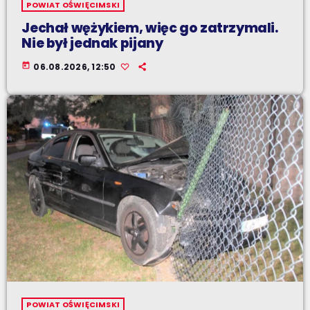
POWIAT OŚWIĘCIMSKI
Jechał wężykiem, więc go zatrzymali.
Nie był jednak pijany
today
06.08.2026, 12:50
POWIAT OŚWIĘCIMSKI