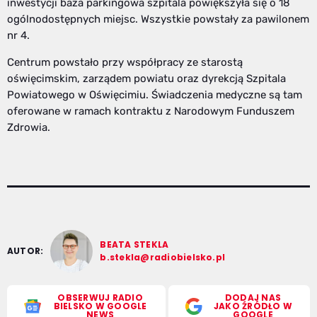
inwestycji baza parkingowa szpitala powiększyła się o 18
ogólnodostępnych miejsc. Wszystkie powstały za pawilonem
nr 4.
Centrum powstało przy współpracy ze starostą
oświęcimskim, zarządem powiatu oraz dyrekcją Szpitala
Powiatowego w Oświęcimiu. Świadczenia medyczne są tam
oferowane w ramach kontraktu z Narodowym Funduszem
Zdrowia.
BEATA STEKLA
AUTOR:
b.stekla@radiobielsko.pl
OBSERWUJ RADIO
DODAJ NAS
BIELSKO W GOOGLE
JAKO ŹRÓDŁO W
NEWS
GOOGLE