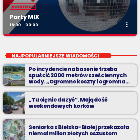
ROZRYWKA
Party MIX
more_vert
18:00 - 00:00
Party MIX
close
soboty od 18
NAJPOPULARNIEJSZE WIADOMOŚCI
Planujesz domową prywatkę? Chcesz rozgrzać się przed
Po incydencie na basenie trzeba
sobotnią imprezą? Masz ochotę pobawić się ze znajomymi przy
spuścić 2000 metrów sześciennych
najlepszych dyskotekowych przebojach?
wody. „Ogromne koszty i ogromna
praca”
„Tu się nie da żyć”. Mają dość
weekendowych korków
Seniorka z Bielska-Białej przekazała
niemal milion złotych oszustom