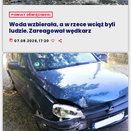
POWIAT OŚWIĘCIMSKI
Woda wzbierała, a w rzece wciąż byli
ludzie. Zareagował wędkarz
today
07.08.2026, 17:20