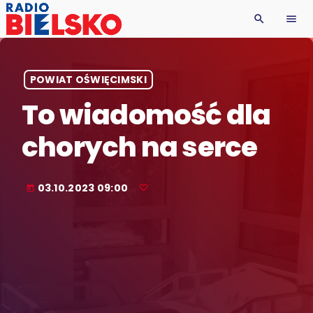
search
menu
POWIAT OŚWIĘCIMSKI
To wiadomość dla
chorych na serce
03.10.2023 09:00
today