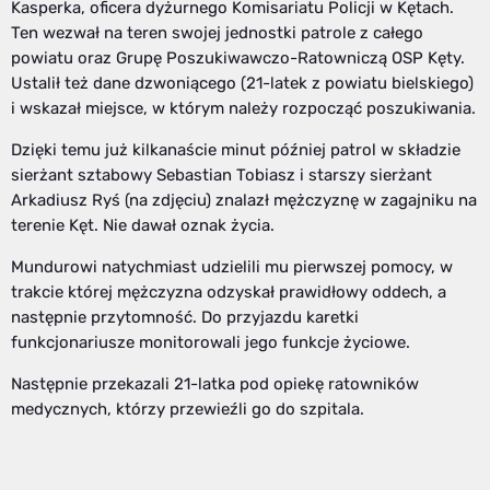
Kasperka, oficera dyżurnego Komisariatu Policji w Kętach.
Ten wezwał na teren swojej jednostki patrole z całego
powiatu oraz Grupę Poszukiwawczo-Ratowniczą OSP Kęty.
Ustalił też dane dzwoniącego (21-latek z powiatu bielskiego)
i wskazał miejsce, w którym należy rozpocząć poszukiwania.
Dzięki temu już kilkanaście minut później patrol w składzie
sierżant sztabowy Sebastian Tobiasz i starszy sierżant
Arkadiusz Ryś (na zdjęciu) znalazł mężczyznę w zagajniku na
terenie Kęt. Nie dawał oznak życia.
Mundurowi natychmiast udzielili mu pierwszej pomocy, w
trakcie której mężczyzna odzyskał prawidłowy oddech, a
następnie przytomność. Do przyjazdu karetki
funkcjonariusze monitorowali jego funkcje życiowe.
Następnie przekazali 21-latka pod opiekę ratowników
medycznych, którzy przewieźli go do szpitala.