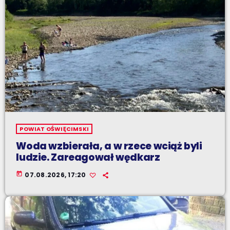
POWIAT OŚWIĘCIMSKI
Woda wzbierała, a w rzece wciąż byli
ludzie. Zareagował wędkarz
today
07.08.2026, 17:20