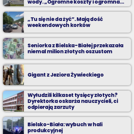
wody. „Ogromne koszty i ogromna
praca”
„Tu się nie da żyć”. Mają dość
weekendowych korków
Seniorka z Bielska-Białej przekazała
niemal milion złotych oszustom
Gigant z Jeziora Żywieckiego
Wyłudzili kilkaset tysięcy złotych?
Dyrektorka oskarża nauczycieli, ci
odpierają zarzuty
Bielsko-Biała: wybuch w hali
produkcyjnej