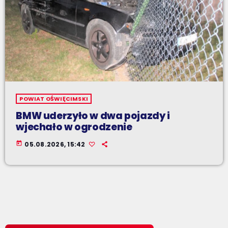
POWIAT OŚWIĘCIMSKI
BMW uderzyło w dwa pojazdy i
wjechało w ogrodzenie
today
05.08.2026, 15:42