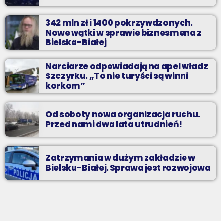
342 mln zł i 1400 pokrzywdzonych.
Nowe wątki w sprawie biznesmena z
Bielska-Białej
Narciarze odpowiadają na apel władz
Szczyrku. „To nie turyści są winni
korkom”
Od soboty nowa organizacja ruchu.
Przed nami dwa lata utrudnień!
Zatrzymania w dużym zakładzie w
Bielsku-Białej. Sprawa jest rozwojowa