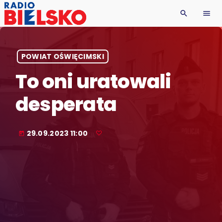
search
menu
POWIAT OŚWIĘCIMSKI
To oni uratowali
desperata
29.09.2023 11:00
today