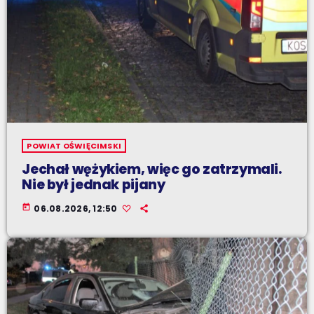
POWIAT OŚWIĘCIMSKI
Jechał wężykiem, więc go zatrzymali.
Nie był jednak pijany
today
06.08.2026, 12:50