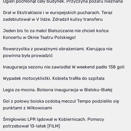
Ogień pochłonął cały budynek. Przyczyna pożaru nieznana
Grał w Ekstraklasie i w europejskich pucharach. Teraz
zadebiutował w V lidze. Zdradził kulisy transferu
Jeden bis to za mało! Bielszczanie nie chcieli końca
Koncertu w Oknie Teatru Polskiego!
Rowerzystka z poważnymi obrażeniami. Kierująca nie
powinna była prowadzić
Inauguracja sezonu nie zawiodła! W weekend padło 138 goli
Wypadek motocyklistki. Kobieta trafiła do szpitala
Legia za mocna. Bolesna inauguracja w Bielsku-Białej
Gol z połowy boiska ozdobą meczu! Tempo podzieliło się
punktami z Wilkowicami
Śmigłowiec LPR lądował w Kobiernicach. Pomocy
potrzebował 13-latek [FILM]