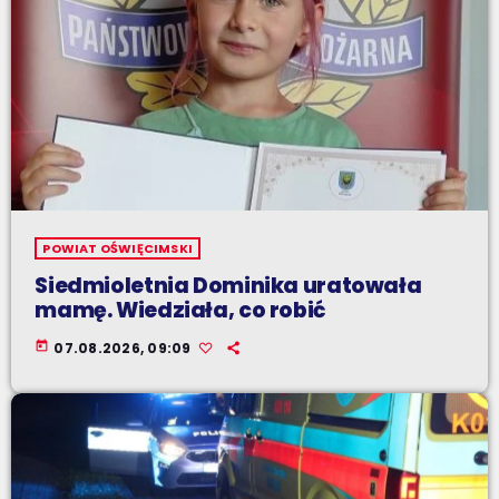
POWIAT OŚWIĘCIMSKI
Siedmioletnia Dominika uratowała
mamę. Wiedziała, co robić
today
07.08.2026, 09:09