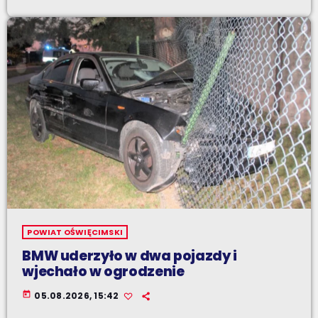
POWIAT OŚWIĘCIMSKI
BMW uderzyło w dwa pojazdy i
wjechało w ogrodzenie
today
05.08.2026, 15:42