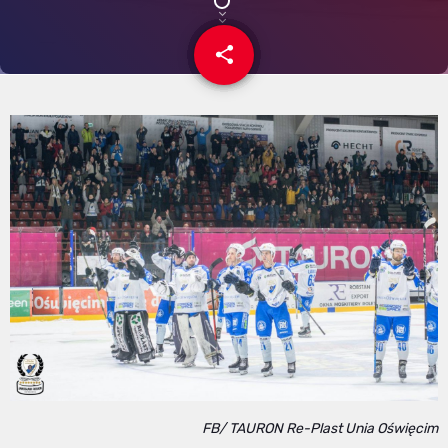
share
email
FB/ TAURON Re-Plast Unia Oświęcim