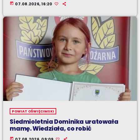
today
07.08.2026, 16:20
POWIAT OŚWIĘCIMSKI
Siedmioletnia Dominika uratowała
mamę. Wiedziała, co robić
today
07.08.2026, 09:09