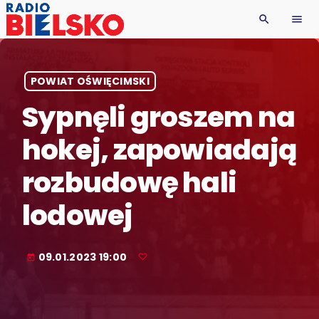
search
menu
POWIAT OŚWIĘCIMSKI
Sypnęli groszem na
hokej, zapowiadają
rozbudowę hali
lodowej
09.01.2023 19:00
today