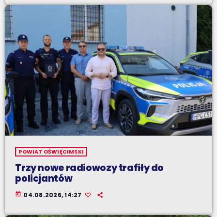
POWIAT OŚWIĘCIMSKI
Trzy nowe radiowozy trafiły do
policjantów
today
04.08.2026, 14:27