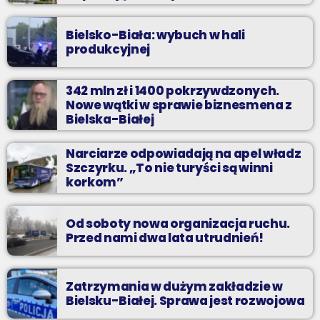
Bielsko-Biała: wybuch w hali
produkcyjnej
342 mln zł i 1400 pokrzywdzonych.
Nowe wątki w sprawie biznesmena z
Bielska-Białej
Narciarze odpowiadają na apel władz
Szczyrku. „To nie turyści są winni
korkom”
Od soboty nowa organizacja ruchu.
Przed nami dwa lata utrudnień!
Zatrzymania w dużym zakładzie w
Bielsku-Białej. Sprawa jest rozwojowa