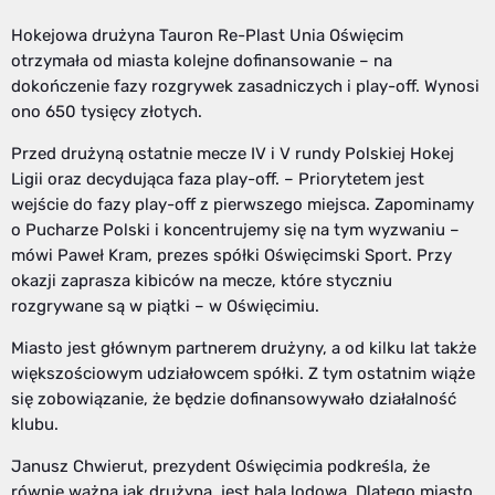
Hokejowa drużyna Tauron Re-Plast Unia Oświęcim
otrzymała od miasta kolejne dofinansowanie – na
dokończenie fazy rozgrywek zasadniczych i play-off. Wynosi
ono 650 tysięcy złotych.
Przed drużyną ostatnie mecze IV i V rundy Polskiej Hokej
Ligii oraz decydująca faza play-off. – Priorytetem jest
wejście do fazy play-off z pierwszego miejsca. Zapominamy
o Pucharze Polski i koncentrujemy się na tym wyzwaniu –
mówi Paweł Kram, prezes spółki Oświęcimski Sport. Przy
okazji zaprasza kibiców na mecze, które styczniu
rozgrywane są w piątki – w Oświęcimiu.
Miasto jest głównym partnerem drużyny, a od kilku lat także
większościowym udziałowcem spółki. Z tym ostatnim wiąże
się zobowiązanie, że będzie dofinansowywało działalność
klubu.
Janusz Chwierut, prezydent Oświęcimia podkreśla, że
równie ważna jak drużyna, jest hala lodowa. Dlatego miasto