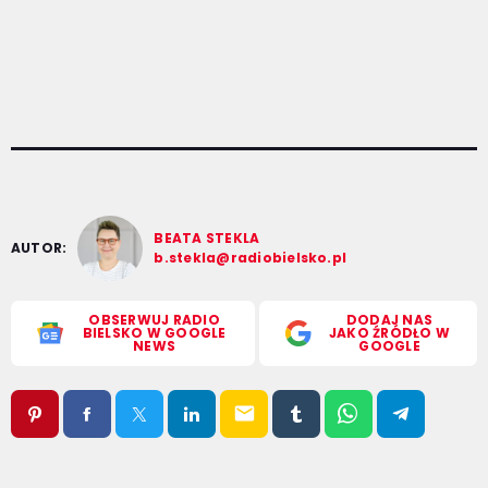
BEATA STEKLA
AUTOR:
b.stekla@radiobielsko.pl
OBSERWUJ RADIO
DODAJ NAS
BIELSKO W GOOGLE
JAKO ŹRÓDŁO W
NEWS
GOOGLE
email