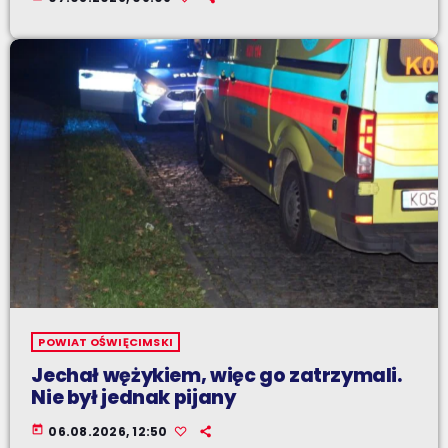
POWIAT OŚWIĘCIMSKI
Jechał wężykiem, więc go zatrzymali.
Nie był jednak pijany
today
06.08.2026, 12:50