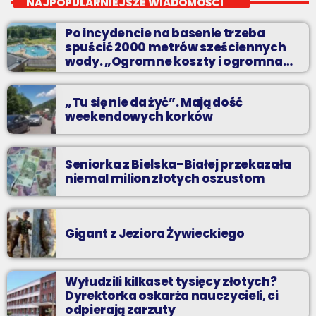
NAJPOPULARNIEJSZE WIADOMOŚCI
Teatr, kino, muzyka, sztuka - czyli wszystko to, co interesuje
Po incydencie na basenie trzeba
kulturalnego człowieka.
spuścić 2000 metrów sześciennych
wody. „Ogromne koszty i ogromna
praca”
„Tu się nie da żyć”. Mają dość
weekendowych korków
Seniorka z Bielska-Białej przekazała
niemal milion złotych oszustom
Gigant z Jeziora Żywieckiego
Wyłudzili kilkaset tysięcy złotych?
Dyrektorka oskarża nauczycieli, ci
odpierają zarzuty