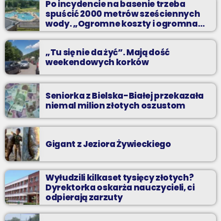
Po incydencie na basenie trzeba
odpocząć?
spuścić 2000 metrów sześciennych
wody. „Ogromne koszty i ogromna
praca”
„Tu się nie da żyć”. Mają dość
weekendowych korków
Seniorka z Bielska-Białej przekazała
niemal milion złotych oszustom
Gigant z Jeziora Żywieckiego
Wyłudzili kilkaset tysięcy złotych?
Dyrektorka oskarża nauczycieli, ci
odpierają zarzuty