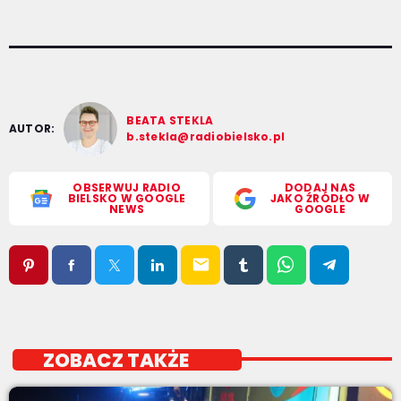
BEATA STEKLA
AUTOR:
b.stekla@radiobielsko.pl
OBSERWUJ RADIO
DODAJ NAS
BIELSKO W GOOGLE
JAKO ŹRÓDŁO W
NEWS
GOOGLE
email
ZOBACZ TAKŻE