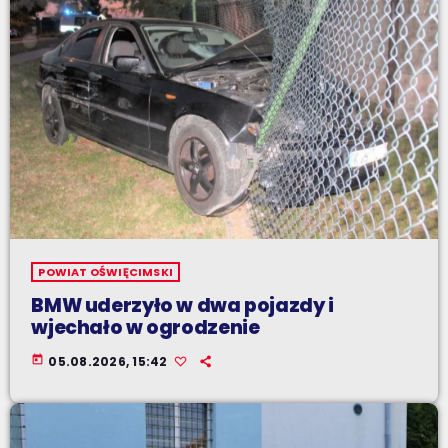
POWIAT OŚWIĘCIMSKI
BMW uderzyło w dwa pojazdy i
wjechało w ogrodzenie
today
05.08.2026, 15:42