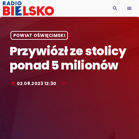
search
menu
POWIAT OŚWIĘCIMSKI
Przywiózł ze stolicy
ponad 5 milionów
02.08.2023 12:30
today