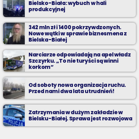
Bielsko-Biała: wybuch w hali
produkcyjnej
342 mln zł i 1400 pokrzywdzonych.
Nowe wątki w sprawie biznesmena z
Bielska-Białej
Narciarze odpowiadają na apel władz
Szczyrku. „To nie turyści są winni
korkom”
Od soboty nowa organizacja ruchu.
Przed nami dwa lata utrudnień!
Zatrzymania w dużym zakładzie w
Bielsku-Białej. Sprawa jest rozwojowa