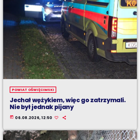
POWIAT OŚWIĘCIMSKI
Jechał wężykiem, więc go zatrzymali.
Nie był jednak pijany
today
06.08.2026, 12:50