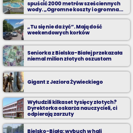
spuścić 2000 metrów sześciennych
wody. „Ogromne koszty i ogromna
praca”
„Tu się nie da żyć”. Mają dość
weekendowych korków
Seniorka z Bielska-Białej przekazała
niemal milion złotych oszustom
Gigant z Jeziora Żywieckiego
Wyłudzili kilkaset tysięcy złotych?
Dyrektorka oskarża nauczycieli, ci
odpierają zarzuty
Bielsko-Biała: wybuch w hali