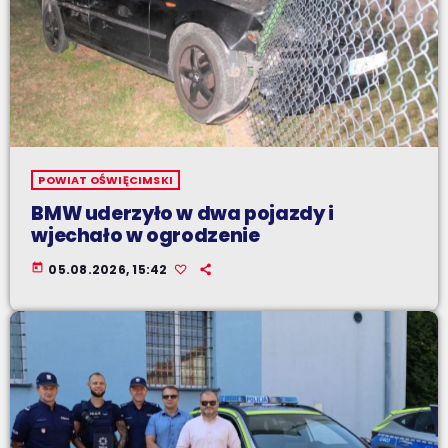
POWIAT OŚWIĘCIMSKI
BMW uderzyło w dwa pojazdy i
wjechało w ogrodzenie
today
05.08.2026, 15:42