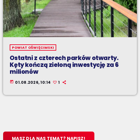
POWIAT OŚWIĘCIMSKI
Ostatni z czterech parków otwarty.
Kęty kończą zieloną inwestycję za 6
milionów
today
01.08.2026, 10:14
1
MASZ DLA NAS TEMAT? NAPISZ!