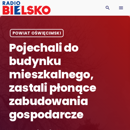
search
menu
POWIAT OŚWIĘCIMSKI
Pojechali do
budynku
mieszkalnego,
zastali płonące
zabudowania
gospodarcze