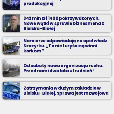
produkcyjnej
342 mln zł i 1400 pokrzywdzonych.
Nowe wątki w sprawie biznesmena z
Bielska-Białej
Narciarze odpowiadają na apel władz
Szczyrku. „To nie turyści są winni
korkom”
Od soboty nowa organizacja ruchu.
Przed nami dwa lata utrudnień!
Zatrzymania w dużym zakładzie w
Bielsku-Białej. Sprawa jest rozwojowa