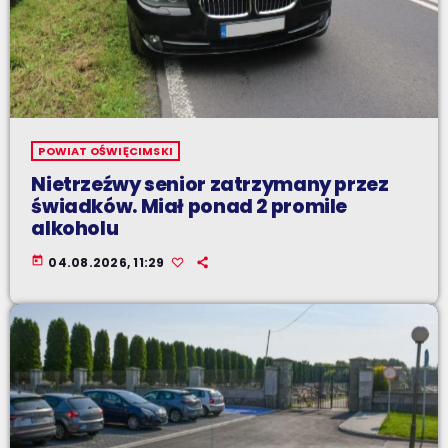
POWIAT OŚWIĘCIMSKI
Nietrzeźwy senior zatrzymany przez
świadków. Miał ponad 2 promile
alkoholu
today
04.08.2026, 11:29