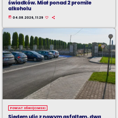
świadków. Miał ponad 2 promile
alkoholu
today
04.08.2026, 11:29
POWIAT OŚWIĘCIMSKI
Siedem ulic z nowym asfaltem, dwa