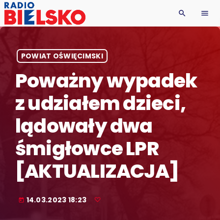
search
menu
POWIAT OŚWIĘCIMSKI
Poważny wypadek
z udziałem dzieci,
lądowały dwa
śmigłowce LPR
[AKTUALIZACJA]
14.03.2023 18:23
today