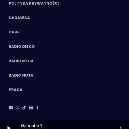
POLITYKA PRYWATNOŚCI
NADAWCA
DAB+
RADIO DISCO
RADIO MEGA
RADIO NUTA
PRACA
Wannabe 1
play_arrow
keyboard_arrow_right