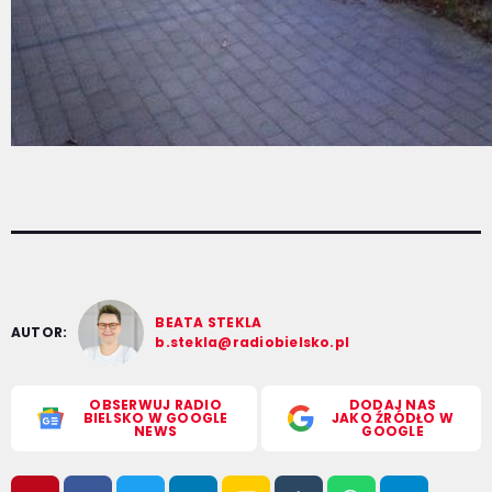
BEATA STEKLA
AUTOR:
b.stekla@radiobielsko.pl
OBSERWUJ RADIO
DODAJ NAS
BIELSKO W GOOGLE
JAKO ŹRÓDŁO W
NEWS
GOOGLE