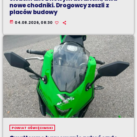
nowe chodniki. Drogowcy zeszli z
placów budowy
today
04.08.2026, 08:30
POWIAT OŚWIĘCIMSKI