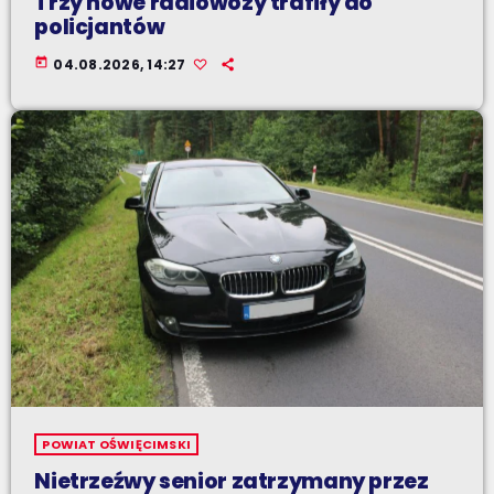
Trzy nowe radiowozy trafiły do
policjantów
today
04.08.2026, 14:27
POWIAT OŚWIĘCIMSKI
Nietrzeźwy senior zatrzymany przez