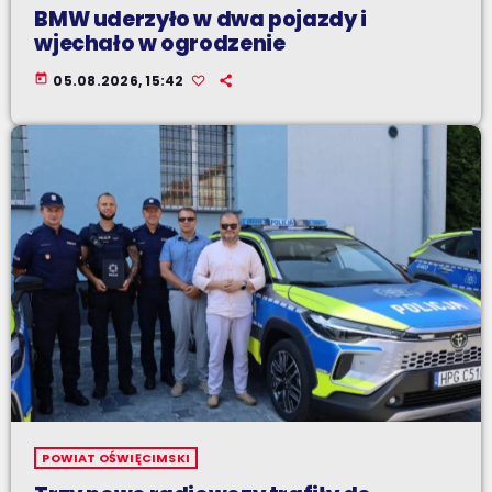
BMW uderzyło w dwa pojazdy i
wjechało w ogrodzenie
today
05.08.2026, 15:42
POWIAT OŚWIĘCIMSKI