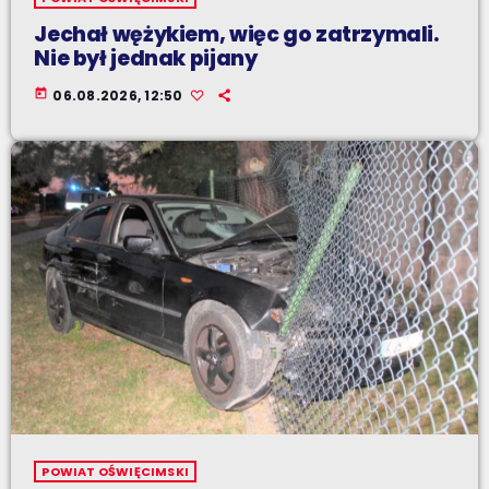
Jechał wężykiem, więc go zatrzymali.
Nie był jednak pijany
today
06.08.2026, 12:50
POWIAT OŚWIĘCIMSKI