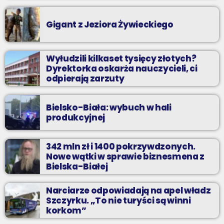
Gigant z Jeziora Żywieckiego
Wyłudzili kilkaset tysięcy złotych?
Dyrektorka oskarża nauczycieli, ci
odpierają zarzuty
Bielsko-Biała: wybuch w hali
produkcyjnej
342 mln zł i 1400 pokrzywdzonych.
Nowe wątki w sprawie biznesmena z
Bielska-Białej
Narciarze odpowiadają na apel władz
Szczyrku. „To nie turyści są winni
korkom”