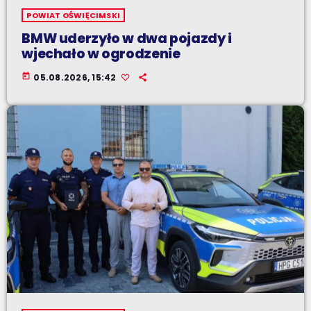
POWIAT OŚWIĘCIMSKI
BMW uderzyło w dwa pojazdy i
wjechało w ogrodzenie
today
05.08.2026, 15:42