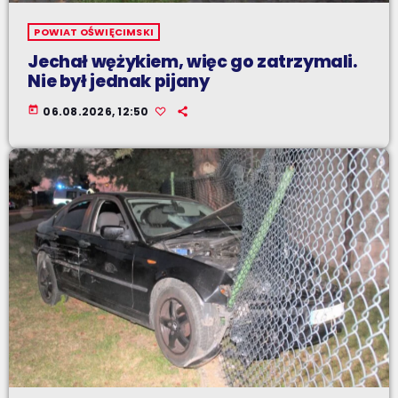
POWIAT OŚWIĘCIMSKI
Jechał wężykiem, więc go zatrzymali.
Nie był jednak pijany
today
06.08.2026, 12:50