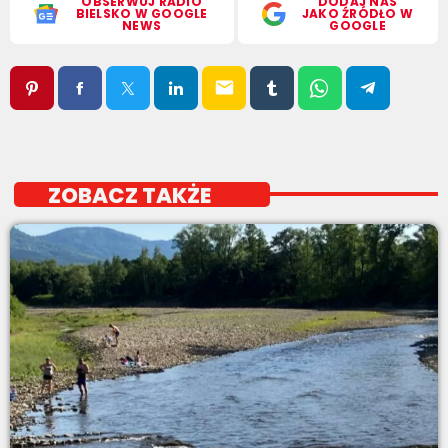
OBSERWUJ RADIO
DODAJ NAS
BIELSKO W GOOGLE
JAKO ŹRÓDŁO W
NEWS
GOOGLE
email
ZOBACZ TAKŻE