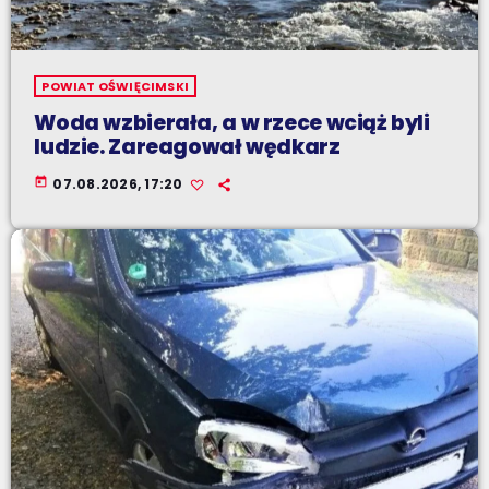
POWIAT OŚWIĘCIMSKI
Woda wzbierała, a w rzece wciąż byli
ludzie. Zareagował wędkarz
today
07.08.2026, 17:20