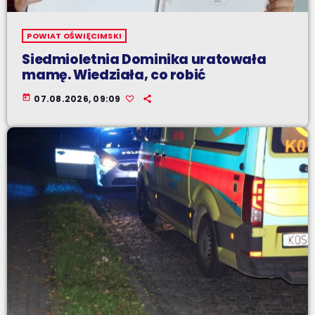
POWIAT OŚWIĘCIMSKI
Siedmioletnia Dominika uratowała
mamę. Wiedziała, co robić
today
07.08.2026, 09:09