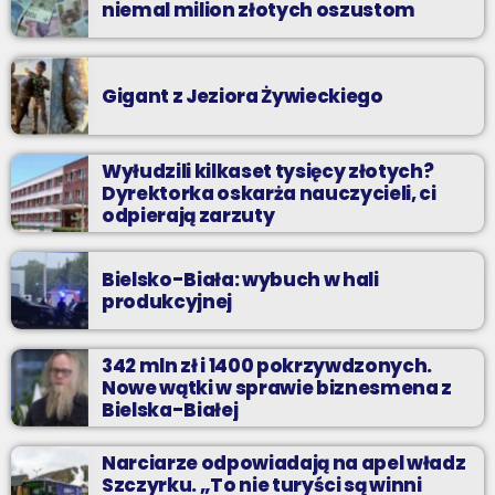
niemal milion złotych oszustom
Gigant z Jeziora Żywieckiego
Wyłudzili kilkaset tysięcy złotych?
Dyrektorka oskarża nauczycieli, ci
odpierają zarzuty
Bielsko-Biała: wybuch w hali
produkcyjnej
342 mln zł i 1400 pokrzywdzonych.
Nowe wątki w sprawie biznesmena z
Bielska-Białej
Narciarze odpowiadają na apel władz
Szczyrku. „To nie turyści są winni