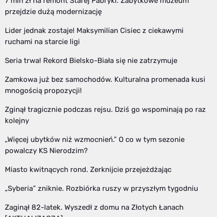
7 mln zł na remont Starej Fabryki. Zabytkowe muzeum
przejdzie dużą modernizację
Lider jednak zostaje! Maksymilian Cisiec z ciekawymi
ruchami na starcie ligi
Seria trwa! Rekord Bielsko-Biała się nie zatrzymuje
Zamkowa już bez samochodów. Kulturalna promenada kusi
mnogością propozycji!
Zginął tragicznie podczas rejsu. Dziś go wspominają po raz
kolejny
„Więcej ubytków niż wzmocnień.” O co w tym sezonie
powalczy KS Nierodzim?
Miasto kwitnących rond. Zerknijcie przejeżdżając
„Syberia” zniknie. Rozbiórka ruszy w przyszłym tygodniu
Zaginął 82-latek. Wyszedł z domu na Złotych Łanach