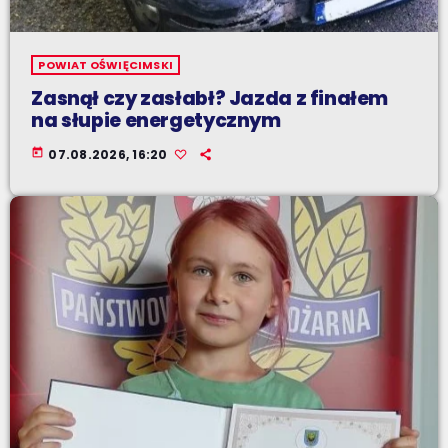
POWIAT OŚWIĘCIMSKI
Zasnął czy zasłabł? Jazda z finałem
na słupie energetycznym
today
07.08.2026, 16:20