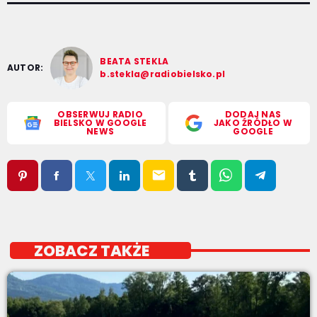
BEATA STEKLA
AUTOR:
b.stekla@radiobielsko.pl
OBSERWUJ RADIO
DODAJ NAS
BIELSKO W GOOGLE
JAKO ŹRÓDŁO W
NEWS
GOOGLE
email
ZOBACZ TAKŻE