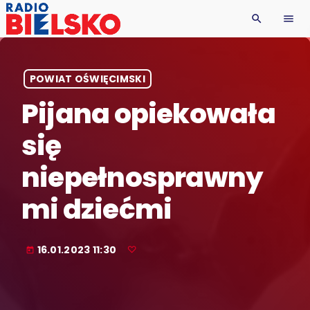
search
menu
POWIAT OŚWIĘCIMSKI
Pijana opiekowała
się
niepełnosprawny
mi dziećmi
16.01.2023 11:30
today