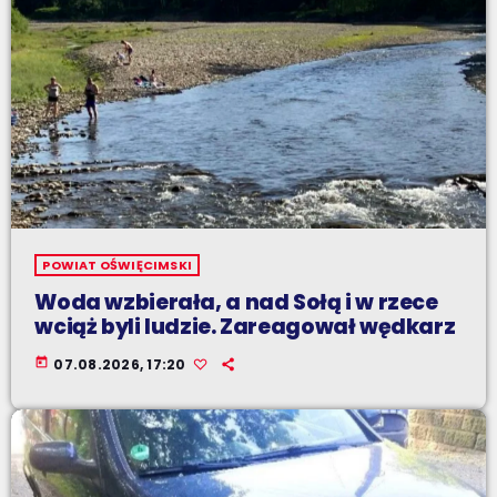
POWIAT OŚWIĘCIMSKI
Woda wzbierała, a nad Sołą i w rzece
wciąż byli ludzie. Zareagował wędkarz
today
07.08.2026, 17:20