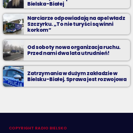
Bielska-Białej
Narciarze odpowiadają na apel władz
Szczyrku. „To nie turyści są winni
korkom”
Od soboty nowa organizacja ruchu.
Przed nami dwa lata utrudnień!
Zatrzymania w dużym zakładzie w
Bielsku-Białej. Sprawa jest rozwojowa
COPYRIGHT RADIO BIELSKO