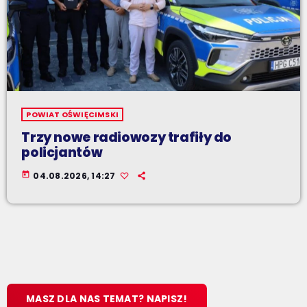
POWIAT OŚWIĘCIMSKI
Trzy nowe radiowozy trafiły do
policjantów
today
04.08.2026, 14:27
MASZ DLA NAS TEMAT? NAPISZ!