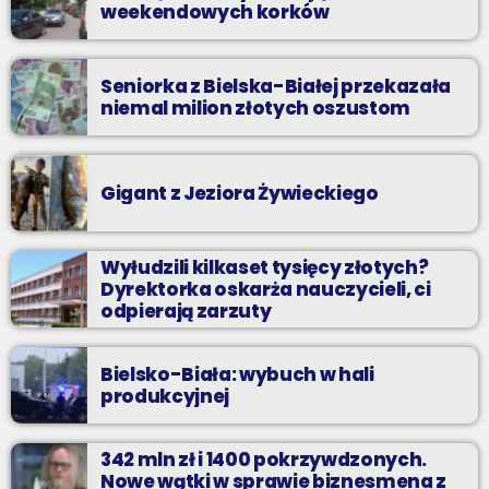
weekendowych korków
Seniorka z Bielska-Białej przekazała
niemal milion złotych oszustom
Gigant z Jeziora Żywieckiego
Wyłudzili kilkaset tysięcy złotych?
Dyrektorka oskarża nauczycieli, ci
odpierają zarzuty
Bielsko-Biała: wybuch w hali
produkcyjnej
342 mln zł i 1400 pokrzywdzonych.
Nowe wątki w sprawie biznesmena z