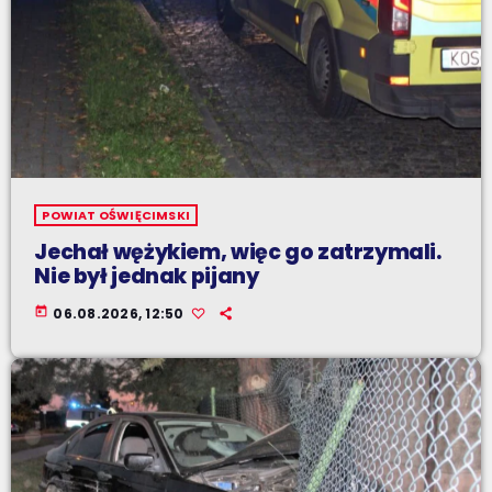
POWIAT OŚWIĘCIMSKI
Jechał wężykiem, więc go zatrzymali.
Nie był jednak pijany
today
06.08.2026, 12:50