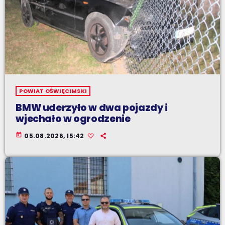
POWIAT OŚWIĘCIMSKI
BMW uderzyło w dwa pojazdy i
wjechało w ogrodzenie
today
05.08.2026, 15:42