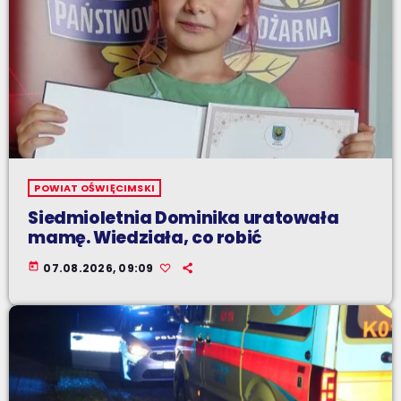
POWIAT OŚWIĘCIMSKI
Siedmioletnia Dominika uratowała
mamę. Wiedziała, co robić
today
07.08.2026, 09:09