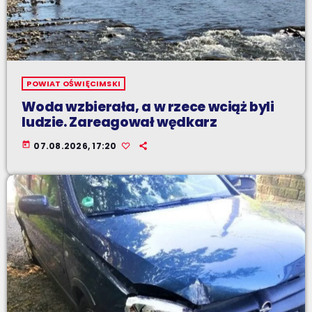
POWIAT OŚWIĘCIMSKI
Woda wzbierała, a w rzece wciąż byli
ludzie. Zareagował wędkarz
today
07.08.2026, 17:20