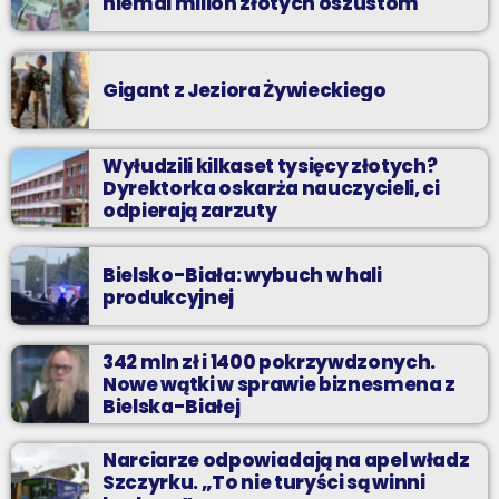
niemal milion złotych oszustom
Gigant z Jeziora Żywieckiego
Wyłudzili kilkaset tysięcy złotych?
Dyrektorka oskarża nauczycieli, ci
odpierają zarzuty
Bielsko-Biała: wybuch w hali
produkcyjnej
342 mln zł i 1400 pokrzywdzonych.
Nowe wątki w sprawie biznesmena z
Bielska-Białej
Narciarze odpowiadają na apel władz
Szczyrku. „To nie turyści są winni