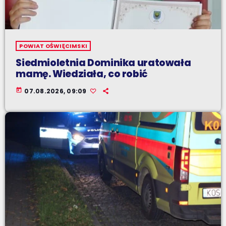
POWIAT OŚWIĘCIMSKI
Siedmioletnia Dominika uratowała
mamę. Wiedziała, co robić
today
07.08.2026, 09:09