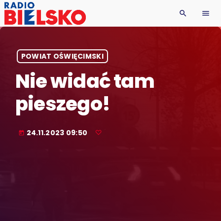
search
menu
POWIAT OŚWIĘCIMSKI
Nie widać tam
pieszego!
24.11.2023 09:50
today