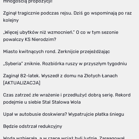
mnogością propozycji!
Zginął tragicznie podczas rejsu. Dziś go wspominają po raz
kolejny
„Więcej ubytków niż wzmocnień.” O co w tym sezonie
powalczy KS Nierodzim?
Miasto kwitnących rond. Zerknijcie przejeżdżając
„Syberia” zniknie. Rozbiórka ruszy w przyszłym tygodniu
Zaginął 82-latek. Wyszedł z domu na Złotych Łanach
[AKTUALIZACJA]
Czas zatrzeć złe wrażenie i przedłużyć dobrą serię. Rekord
podejmie u siebie Stal Stalowa Wola
Upał w autobusie doskwiera? Wypatrujcie płatka śniegu
Będzie odstrzał redukcyjny
Woda wzbierała, a w rzece wciąż byli ludzie. Zareagował