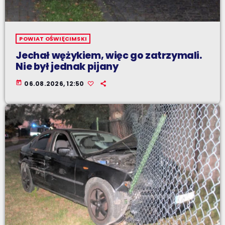
POWIAT OŚWIĘCIMSKI
Jechał wężykiem, więc go zatrzymali.
Nie był jednak pijany
today
06.08.2026, 12:50