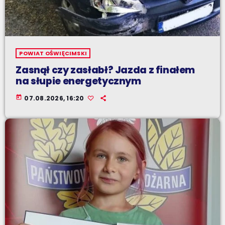
POWIAT OŚWIĘCIMSKI
Zasnął czy zasłabł? Jazda z finałem
na słupie energetycznym
today
07.08.2026, 16:20