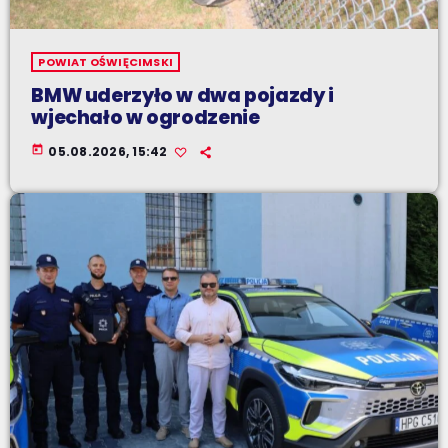
POWIAT OŚWIĘCIMSKI
BMW uderzyło w dwa pojazdy i
wjechało w ogrodzenie
today
05.08.2026, 15:42