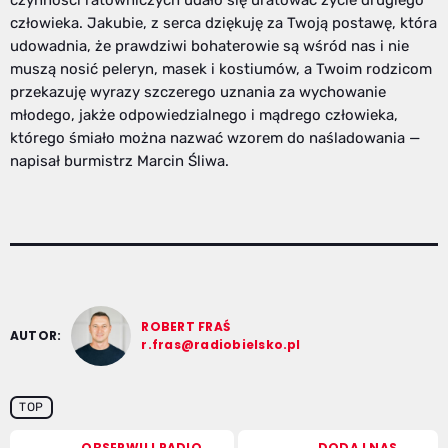
czynności ratowniczych udało się uratować życie drugiego
człowieka. Jakubie, z serca dziękuję za Twoją postawę, która
udowadnia, że prawdziwi bohaterowie są wśród nas i nie
muszą nosić peleryn, masek i kostiumów, a Twoim rodzicom
przekazuję wyrazy szczerego uznania za wychowanie
młodego, jakże odpowiedzialnego i mądrego człowieka,
którego śmiało można nazwać wzorem do naśladowania —
napisał burmistrz Marcin Śliwa.
ROBERT FRAŚ
AUTOR:
r.fras@radiobielsko.pl
TOP
OBSERWUJ RADIO
DODAJ NAS