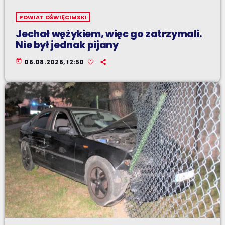
POWIAT OŚWIĘCIMSKI
Jechał wężykiem, więc go zatrzymali.
Nie był jednak pijany
today
06.08.2026, 12:50