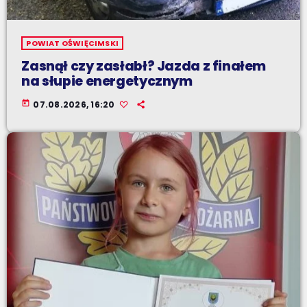
POWIAT OŚWIĘCIMSKI
Zasnął czy zasłabł? Jazda z finałem
na słupie energetycznym
today
07.08.2026, 16:20