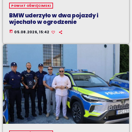
POWIAT OŚWIĘCIMSKI
BMW uderzyło w dwa pojazdy i
wjechało w ogrodzenie
today
05.08.2026, 15:42