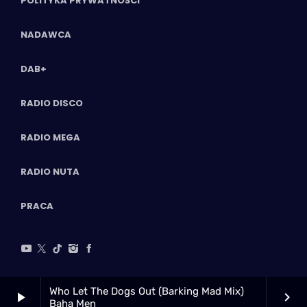
POLITYKA PRYWATNOŚCI
NADAWCA
DAB+
RADIO DISCO
RADIO MEGA
RADIO NUTA
PRACA
Who Let The Dogs Out (Barking Mad Mix)
play_arrow
keyboard_arrow_right
Baha Men