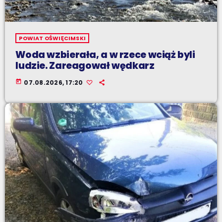
POWIAT OŚWIĘCIMSKI
Woda wzbierała, a w rzece wciąż byli
ludzie. Zareagował wędkarz
today
07.08.2026, 17:20