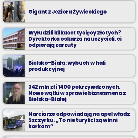
Gigant z Jeziora Żywieckiego
Wyłudzili kilkaset tysięcy złotych?
Dyrektorka oskarża nauczycieli, ci
odpierają zarzuty
Bielsko-Biała: wybuch w hali
produkcyjnej
342 mln zł i 1400 pokrzywdzonych.
Nowe wątki w sprawie biznesmena z
Bielska-Białej
Narciarze odpowiadają na apel władz
Szczyrku. „To nie turyści są winni
korkom”