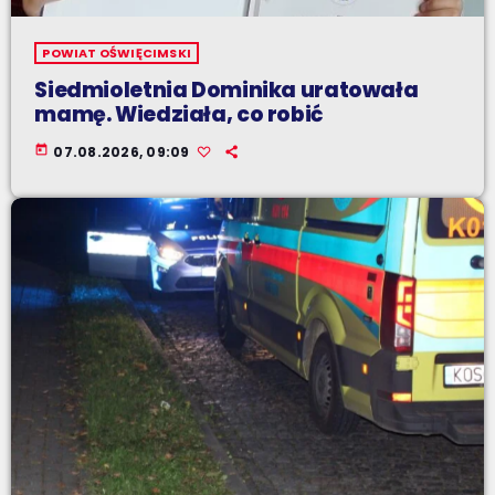
POWIAT OŚWIĘCIMSKI
Siedmioletnia Dominika uratowała
mamę. Wiedziała, co robić
today
07.08.2026, 09:09