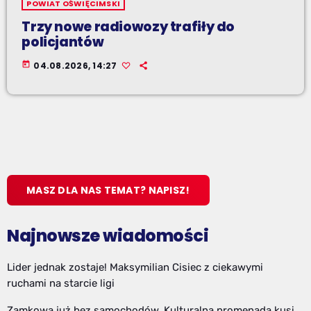
POWIAT OŚWIĘCIMSKI
Trzy nowe radiowozy trafiły do
policjantów
today
04.08.2026, 14:27
MASZ DLA NAS TEMAT? NAPISZ!
Najnowsze wiadomości
Lider jednak zostaje! Maksymilian Cisiec z ciekawymi
ruchami na starcie ligi
Zamkowa już bez samochodów. Kulturalna promenada kusi