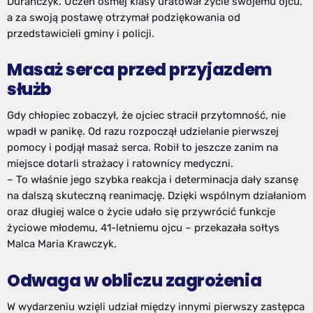
Durańczyk. Uczeń ósmej klasy uratował życie swojemu ojcu,
a za swoją postawę otrzymał podziękowania od
przedstawicieli gminy i policji.
Masaż serca przed przyjazdem
służb
Gdy chłopiec zobaczył, że ojciec stracił przytomność, nie
wpadł w panikę. Od razu rozpoczął udzielanie pierwszej
pomocy i podjął masaż serca. Robił to jeszcze zanim na
miejsce dotarli strażacy i ratownicy medyczni.
– To właśnie jego szybka reakcja i determinacja dały szansę
na dalszą skuteczną reanimację. Dzięki wspólnym działaniom
oraz długiej walce o życie udało się przywrócić funkcje
życiowe młodemu, 41-letniemu ojcu – przekazała sołtys
Malca Maria Krawczyk.
Odwaga w obliczu zagrożenia
W wydarzeniu wzięli udział między innymi pierwszy zastępca