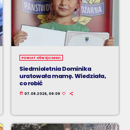
POWIAT OŚWIĘCIMSKI
Siedmioletnia Dominika
uratowała mamę. Wiedziała,
co robić
07.08.2026, 09:09
today