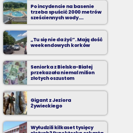
Po incydencie na basenie
Codziennie od poniedziałku do piątku od 5:30
trzeba spuścić 2000 metrów
do 10.
sześciennych wody.
„Ogromne koszty i ogromna
praca”
„Tu się nie da żyć”. Mają dość
weekendowych korków
Seniorka z Bielska-Białej
przekazała niemal milion
złotych oszustom
Gigant z Jeziora
Żywieckiego
Wyłudzili kilkaset tysięcy