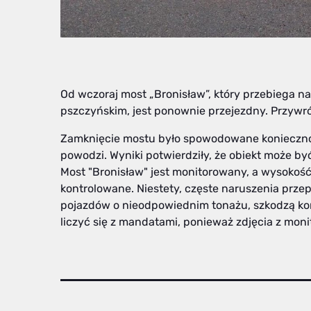
Od wczoraj most „Bronisław”, który przebiega na
pszczyńskim, jest ponownie przejezdny. Przywró
Zamknięcie mostu było spowodowane konieczno
powodzi. Wyniki potwierdziły, że obiekt może b
Most "Bronisław" jest monitorowany, a wysokość
kontrolowane. Niestety, częste naruszenia prze
pojazdów o nieodpowiednim tonażu, szkodzą kon
liczyć się z mandatami, ponieważ zdjęcia z moni