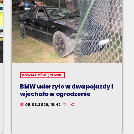
POWIAT OŚWIĘCIMSKI
BMW uderzyło w dwa pojazdy i
wjechało w ogrodzenie
05.08.2026, 15:42
today