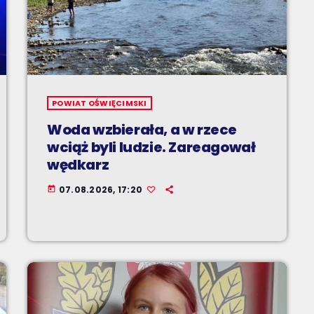
POWIAT OŚWIĘCIMSKI
Woda wzbierała, a w rzece
wciąż byli ludzie. Zareagował
wędkarz
07.08.2026, 17:20
today