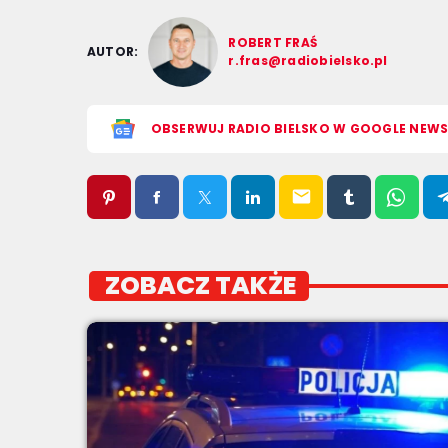
ROBERT FRAŚ
AUTOR:
r.fras@radiobielsko.pl
OBSERWUJ RADIO BIELSKO W GOOGLE NEW
email
ZOBACZ TAKŻE