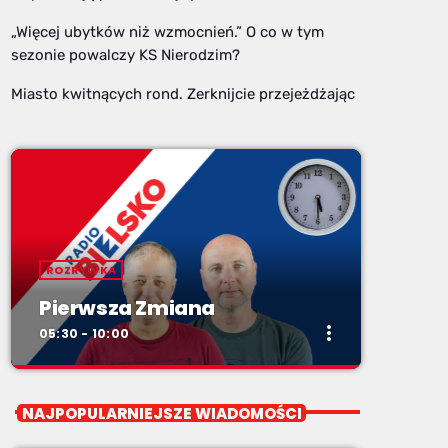
„Więcej ubytków niż wzmocnień.” O co w tym
sezonie powalczy KS Nierodzim?
Miasto kwitnących rond. Zerknijcie przejeżdżając
ROZRYWKA
Pierwsza Zmiana
more_vert
05:30 - 10:00
close
Pierwsza Zmiana
NAJPOPULARNIEJSZE WIADOMOŚCI
od poniedziałku do piątku od 5:30