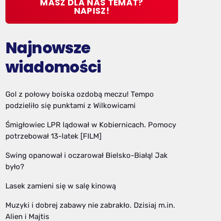
MASZ DLA NAS TEMAT?
NAPISZ!
Najnowsze
wiadomości
Gol z połowy boiska ozdobą meczu! Tempo
podzieliło się punktami z Wilkowicami
Śmigłowiec LPR lądował w Kobiernicach. Pomocy
potrzebował 13-latek [FILM]
Swing opanował i oczarował Bielsko-Białą! Jak
było?
Lasek zamieni się w salę kinową
Muzyki i dobrej zabawy nie zabrakło. Dzisiaj m.in.
Alien i Majtis