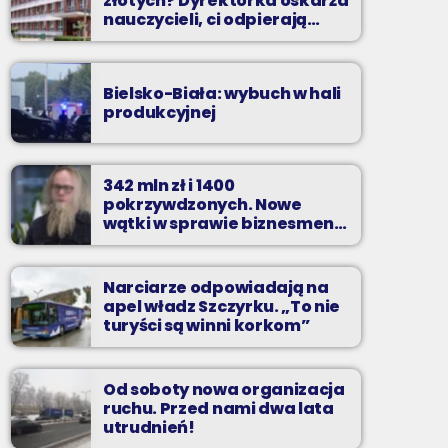
złotych? Dyrektorka oskarża
nauczycieli, ci odpierają
zarzuty
Bielsko-Biała: wybuch w hali
produkcyjnej
342 mln zł i 1400
pokrzywdzonych. Nowe
wątki w sprawie biznesmena
z Bielska-Białej
Narciarze odpowiadają na
apel władz Szczyrku. „To nie
turyści są winni korkom”
Od soboty nowa organizacja
ruchu. Przed nami dwa lata
utrudnień!