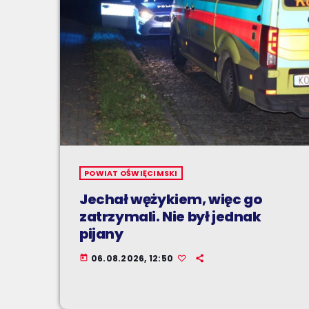
POWIAT OŚWIĘCIMSKI
Jechał wężykiem, więc go
zatrzymali. Nie był jednak
pijany
06.08.2026, 12:50
today