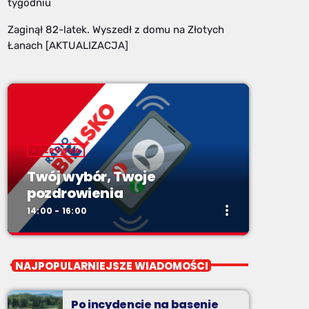
tygodniu
Zaginął 82-latek. Wyszedł z domu na Złotych
Łanach [AKTUALIZACJA]
ROZRYWKA
Twój wybór, Twoje
pozdrowienia
more_vert
14:00 - 16:00
close
Twój wybór, Twoje
NAJPOPULARNIEJSZE WIADOMOŚCI
pozdrowienia
Niedziele od 14 do 16
Po incydencie na basenie