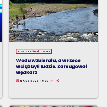
POWIAT OŚWIĘCIMSKI
Woda wzbierała, a w rzece
wciąż byli ludzie. Zareagował
wędkarz
07.08.2026, 17:20
today