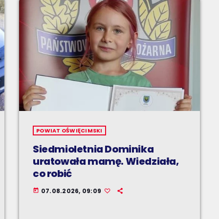
POWIAT OŚWIĘCIMSKI
Siedmioletnia Dominika
uratowała mamę. Wiedziała,
co robić
07.08.2026, 09:09
today