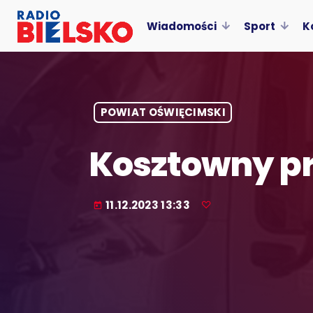
Wiadomości
Sport
K
POWIAT OŚWIĘCIMSKI
Kosztowny p
11.12.2023 13:33
today