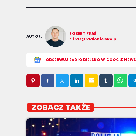
ROBERT FRAŚ
AUTOR:
r.fras@radiobielsko.pl
OBSERWUJ RADIO BIELSKO W GOOGLE NEW
email
ZOBACZ TAKŻE