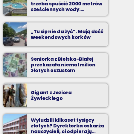
trzeba spuścić 2000 metrów
Zadzwoń do nas, wybierz jedną z dwóch
sześciennych wody.
„Ogromne koszty i ogromna
muzycznych propozycji i pozdrów bliskich na
praca”
żywo w Radiu BIELSKO.
„Tu się nie da żyć”. Mają dość
weekendowych korków
Seniorka z Bielska-Białej
przekazała niemal milion
złotych oszustom
Gigant z Jeziora
Żywieckiego
Wyłudzili kilkaset tysięcy
złotych? Dyrektorka oskarża
nauczycieli, ci odpierają