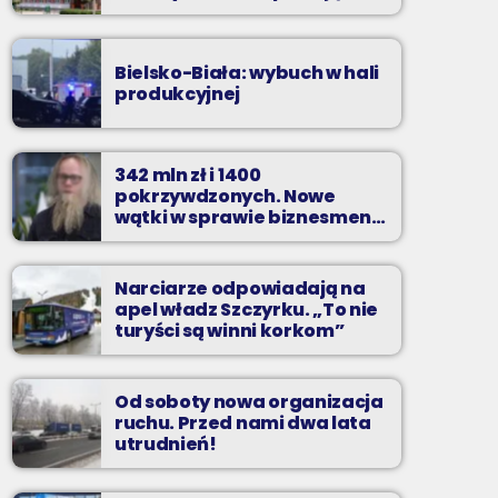
zarzuty
Bielsko-Biała: wybuch w hali
produkcyjnej
342 mln zł i 1400
pokrzywdzonych. Nowe
wątki w sprawie biznesmena
z Bielska-Białej
Narciarze odpowiadają na
apel władz Szczyrku. „To nie
turyści są winni korkom”
Od soboty nowa organizacja
ruchu. Przed nami dwa lata
utrudnień!