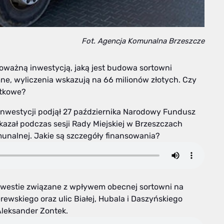
Fot. Agencja Komunalna Brzeszcze
ważną inwestycją, jaką jest budowa sortowni
ne, wyliczenia wskazują na 66 milionów złotych. Czy
ątkowe?
inwestycji podjął 27 października Narodowy Fundusz
azał podczas sesji Rady Miejskiej w Brzeszczach
munalnej. Jakie są szczegóły finansowania?
że kwestie związane z wpływem obecnej sortowni na
ewskiego oraz ulic Białej, Hubala i Daszyńskiego
leksander Zontek.