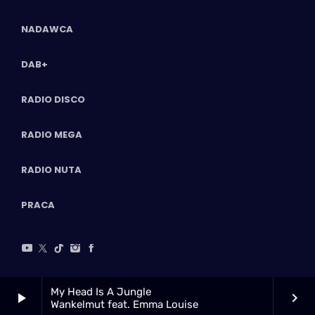
NADAWCA
DAB+
RADIO DISCO
RADIO MEGA
RADIO NUTA
PRACA
My Head Is A Jungle
play_arrow
keyboard_arrow_right
Wankelmut feat. Emma Louise