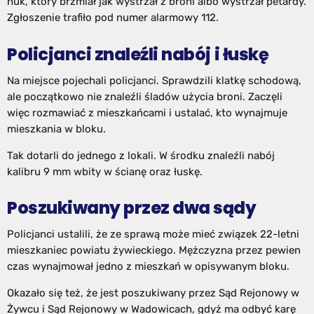
huk, który brzmiał jak wystrzał z broni albo wystrzał petardy.
Zgłoszenie trafiło pod numer alarmowy 112.
Policjanci znaleźli nabój i łuskę
Na miejsce pojechali policjanci. Sprawdzili klatkę schodową,
ale początkowo nie znaleźli śladów użycia broni. Zaczęli
więc rozmawiać z mieszkańcami i ustalać, kto wynajmuje
mieszkania w bloku.
Tak dotarli do jednego z lokali. W środku znaleźli nabój
kalibru 9 mm wbity w ścianę oraz łuskę.
Poszukiwany przez dwa sądy
Policjanci ustalili, że ze sprawą może mieć związek 22-letni
mieszkaniec powiatu żywieckiego. Mężczyzna przez pewien
czas wynajmował jedno z mieszkań w opisywanym bloku.
Okazało się też, że jest poszukiwany przez Sąd Rejonowy w
Żywcu i Sąd Rejonowy w Wadowicach, gdyż ma odbyć karę