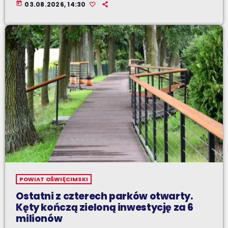
today
03.08.2026, 14:30
POWIAT OŚWIĘCIMSKI
Ostatni z czterech parków otwarty.
Kęty kończą zieloną inwestycję za 6
milionów