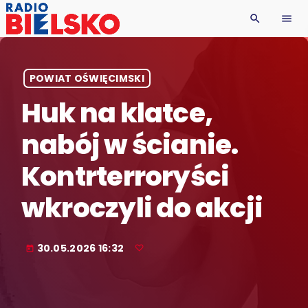
search
menu
POWIAT OŚWIĘCIMSKI
Huk na klatce,
nabój w ścianie.
Kontrterroryści
wkroczyli do akcji
30.05.2026 16:32
today