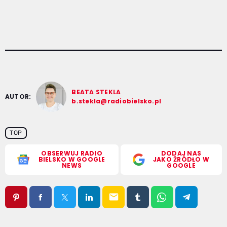
BEATA STEKLA
AUTOR:
b.stekla@radiobielsko.pl
TOP
OBSERWUJ RADIO
DODAJ NAS
BIELSKO W GOOGLE
JAKO ŹRÓDŁO W
NEWS
GOOGLE
email