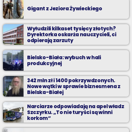
Gigant z Jeziora Żywieckiego
Wyłudzili kilkaset tysięcy złotych?
Dyrektorka oskarża nauczycieli, ci
odpierają zarzuty
Bielsko-Biała: wybuch w hali
produkcyjnej
342 mln zł i 1400 pokrzywdzonych.
Nowe wątki w sprawie biznesmena z
Bielska-Białej
Narciarze odpowiadają na apel władz
Szczyrku. „To nie turyści są winni
korkom”