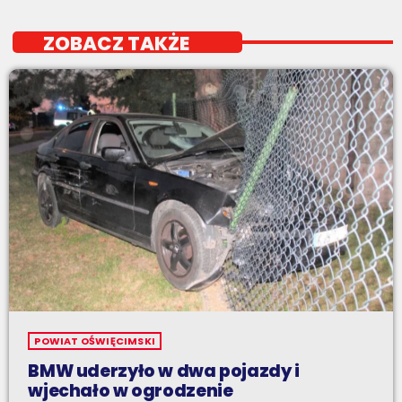
ZOBACZ TAKŻE
POWIAT OŚWIĘCIMSKI
BMW uderzyło w dwa pojazdy i
wjechało w ogrodzenie