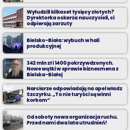
Wyłudzili kilkaset tysięcy złotych?
Dyrektorka oskarża nauczycieli, ci
odpierają zarzuty
Bielsko-Biała: wybuch w hali
produkcyjnej
342 mln zł i 1400 pokrzywdzonych.
Nowe wątki w sprawie biznesmena z
Bielska-Białej
Narciarze odpowiadają na apel władz
Szczyrku. „To nie turyści są winni
korkom”
Od soboty nowa organizacja ruchu.
Przed nami dwa lata utrudnień!