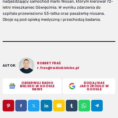
nadjeżdżający samochód marki Nissan, którym kierował 72-
letni mieszkaniec Oświęcimia. W wyniku zdarzenia do
szpitala przewieziono 53-latka oraz pasażerkę nissana.
Oboje są pod opieką medyczną i przechodzą badania.
ROBERT FRAŚ
AUTOR:
r.fras@radiobielsko.pl
OBSERWUJ RADIO
DODAJ NAS
BIELSKO W GOOGLE
JAKO ŹRÓDŁO W
NEWS
GOOGLE
email