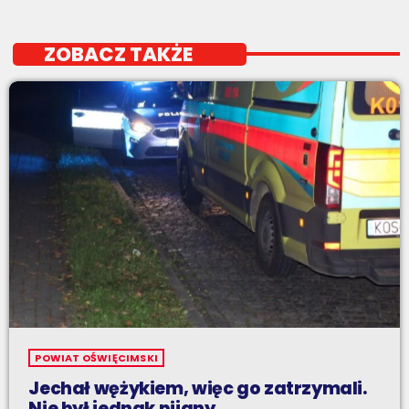
ZOBACZ TAKŻE
POWIAT OŚWIĘCIMSKI
Jechał wężykiem, więc go zatrzymali.
Nie był jednak pijany