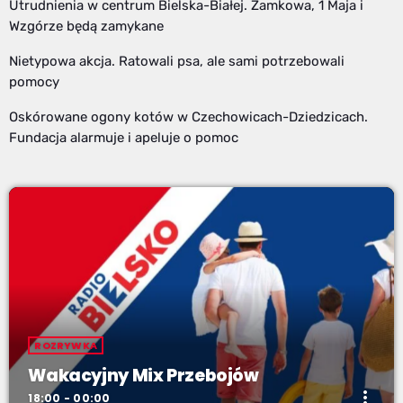
Utrudnienia w centrum Bielska-Białej. Zamkowa, 1 Maja i
Wzgórze będą zamykane
Nietypowa akcja. Ratowali psa, ale sami potrzebowali
pomocy
Oskórowane ogony kotów w Czechowicach-Dziedzicach.
Fundacja alarmuje i apeluje o pomoc
ROZRYWKA
Wakacyjny Mix Przebojów
more_vert
18:00 - 00:00