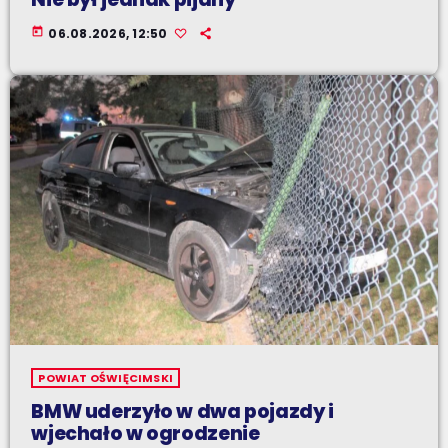
today
06.08.2026, 12:50
POWIAT OŚWIĘCIMSKI
BMW uderzyło w dwa pojazdy i
wjechało w ogrodzenie