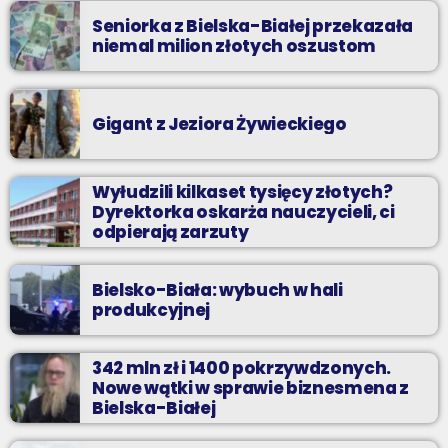
Seniorka z Bielska-Białej przekazała
niemal milion złotych oszustom
Gigant z Jeziora Żywieckiego
Wyłudzili kilkaset tysięcy złotych?
Dyrektorka oskarża nauczycieli, ci
odpierają zarzuty
Bielsko-Biała: wybuch w hali
produkcyjnej
342 mln zł i 1400 pokrzywdzonych.
Nowe wątki w sprawie biznesmena z
Bielska-Białej