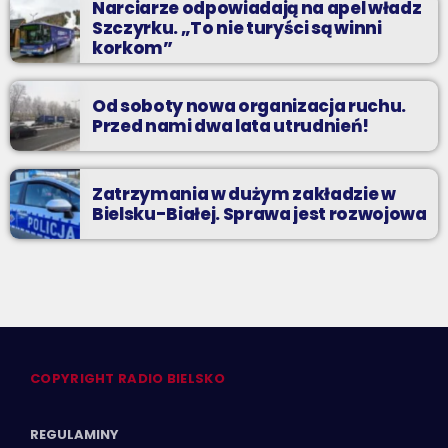
Narciarze odpowiadają na apel władz
Szczyrku. „To nie turyści są winni
korkom”
Od soboty nowa organizacja ruchu.
Przed nami dwa lata utrudnień!
Zatrzymania w dużym zakładzie w
Bielsku-Białej. Sprawa jest rozwojowa
COPYRIGHT RADIO BIELSKO
REGULAMINY