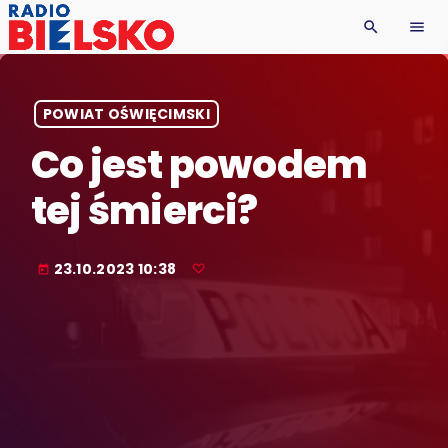
search
menu
POWIAT OŚWIĘCIMSKI
Co jest powodem
tej śmierci?
23.10.2023 10:38
today