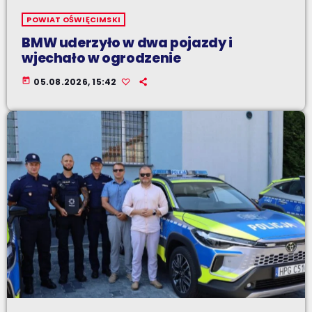
POWIAT OŚWIĘCIMSKI
BMW uderzyło w dwa pojazdy i
wjechało w ogrodzenie
today
05.08.2026, 15:42