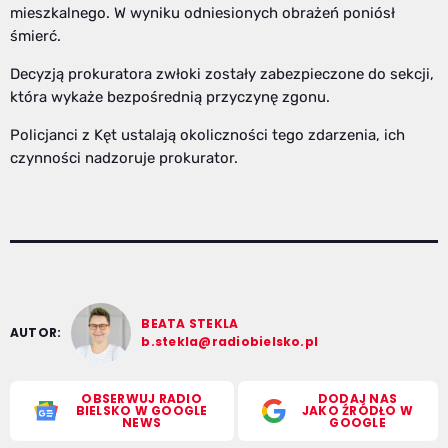
mieszkalnego. W wyniku odniesionych obrażeń poniósł
śmierć.
Decyzją prokuratora zwłoki zostały zabezpieczone do sekcji,
która wykaże bezpośrednią przyczynę zgonu.
Policjanci z Kęt ustalają okoliczności tego zdarzenia, ich
czynności nadzoruje prokurator.
BEATA STEKLA
AUTOR:
b.stekla@radiobielsko.pl
OBSERWUJ RADIO
DODAJ NAS
BIELSKO W GOOGLE
JAKO ŹRÓDŁO W
NEWS
GOOGLE