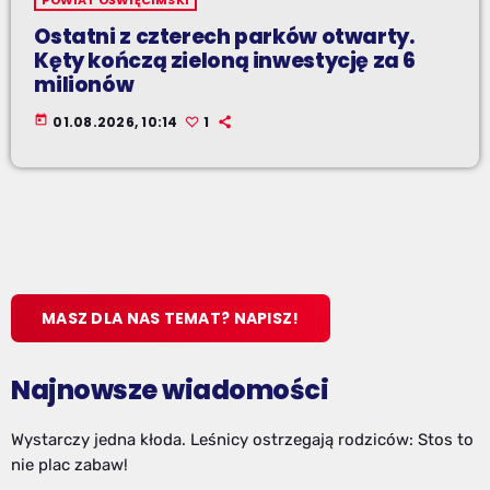
POWIAT OŚWIĘCIMSKI
Ostatni z czterech parków otwarty.
Kęty kończą zieloną inwestycję za 6
milionów
today
01.08.2026, 10:14
1
MASZ DLA NAS TEMAT? NAPISZ!
Najnowsze wiadomości
Wystarczy jedna kłoda. Leśnicy ostrzegają rodziców: Stos to
nie plac zabaw!