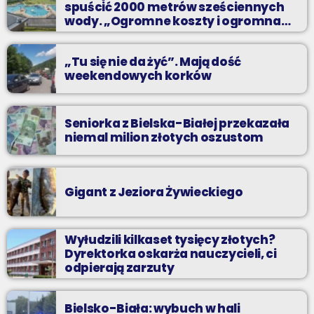
spuścić 2000 metrów sześciennych
wody. „Ogromne koszty i ogromna
praca”
„Tu się nie da żyć”. Mają dość
weekendowych korków
Seniorka z Bielska-Białej przekazała
niemal milion złotych oszustom
Gigant z Jeziora Żywieckiego
Wyłudzili kilkaset tysięcy złotych?
Dyrektorka oskarża nauczycieli, ci
odpierają zarzuty
Bielsko-Biała: wybuch w hali