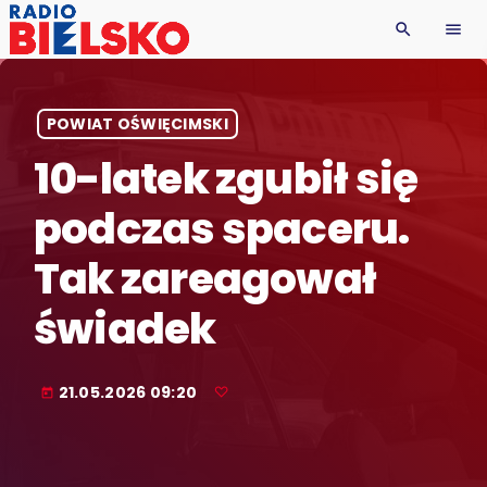
search
menu
POWIAT OŚWIĘCIMSKI
10-latek zgubił się
podczas spaceru.
Tak zareagował
świadek
21.05.2026 09:20
today