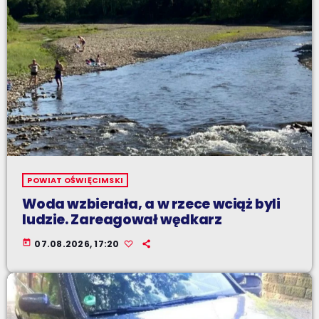
POWIAT OŚWIĘCIMSKI
Woda wzbierała, a w rzece wciąż byli
ludzie. Zareagował wędkarz
today
07.08.2026, 17:20