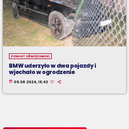
POWIAT OŚWIĘCIMSKI
BMW uderzyło w dwa pojazdy i
wjechało w ogrodzenie
today
05.08.2026, 15:42