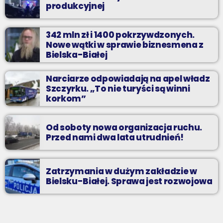
produkcyjnej
342 mln zł i 1400 pokrzywdzonych.
Nowe wątki w sprawie biznesmena z
Bielska-Białej
Narciarze odpowiadają na apel władz
Szczyrku. „To nie turyści są winni
korkom”
Od soboty nowa organizacja ruchu.
Przed nami dwa lata utrudnień!
Zatrzymania w dużym zakładzie w
Bielsku-Białej. Sprawa jest rozwojowa