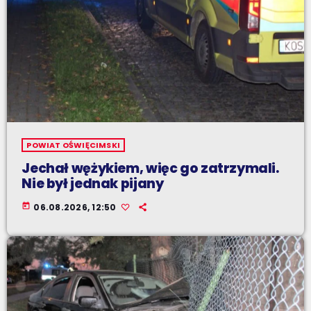
POWIAT OŚWIĘCIMSKI
Jechał wężykiem, więc go zatrzymali.
Nie był jednak pijany
today
06.08.2026, 12:50