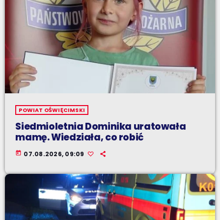
POWIAT OŚWIĘCIMSKI
Siedmioletnia Dominika uratowała
mamę. Wiedziała, co robić
today
07.08.2026, 09:09