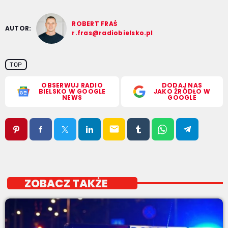
ROBERT FRAŚ
AUTOR:
r.fras@radiobielsko.pl
TOP
OBSERWUJ RADIO
DODAJ NAS
BIELSKO W GOOGLE
JAKO ŹRÓDŁO W
NEWS
GOOGLE
email
ZOBACZ TAKŻE