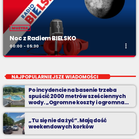
MUZYKA
Noc z Radiem BIELSKO
more_vert
00:00 - 05:30
Noc z Radiem BIELSKO
close
Nocą, kiedy wszyscy śpią - my gramy dalej. I to właśnie nocą
NAJPOPULARNIEJSZE WIADOMOŚCI
można "upolować" na naszej antenie prawdziwe muzyczne
perełki.
Po incydencie na basenie trzeba
spuścić 2000 metrów sześciennych
wody. „Ogromne koszty i ogromna
praca”
„Tu się nie da żyć”. Mają dość
weekendowych korków