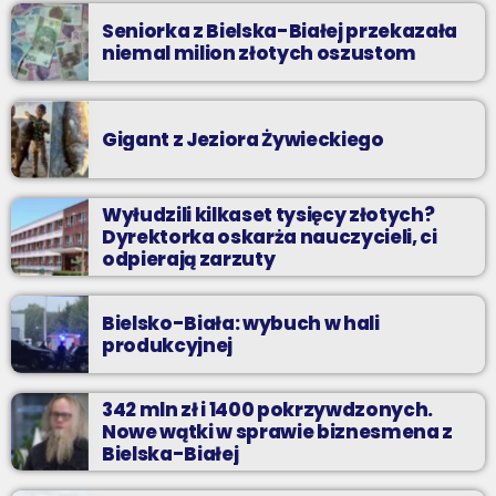
Seniorka z Bielska-Białej przekazała
niemal milion złotych oszustom
Gigant z Jeziora Żywieckiego
Wyłudzili kilkaset tysięcy złotych?
Dyrektorka oskarża nauczycieli, ci
odpierają zarzuty
Bielsko-Biała: wybuch w hali
produkcyjnej
342 mln zł i 1400 pokrzywdzonych.
Nowe wątki w sprawie biznesmena z
Bielska-Białej