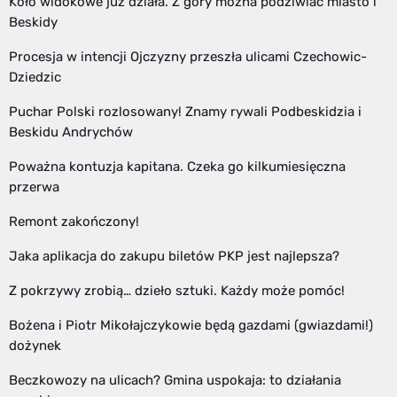
Koło widokowe już działa. Z góry można podziwiać miasto i
Beskidy
Procesja w intencji Ojczyzny przeszła ulicami Czechowic-
Dziedzic
Puchar Polski rozlosowany! Znamy rywali Podbeskidzia i
Beskidu Andrychów
Poważna kontuzja kapitana. Czeka go kilkumiesięczna
przerwa
Remont zakończony!
Jaka aplikacja do zakupu biletów PKP jest najlepsza?
Z pokrzywy zrobią… dzieło sztuki. Każdy może pomóc!
Bożena i Piotr Mikołajczykowie będą gazdami (gwiazdami!)
dożynek
Beczkowozy na ulicach? Gmina uspokaja: to działania