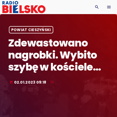
search
menu
POWIAT CIESZYŃSKI
Zdewastowano
nagrobki. Wybito
szybę w kościele…
02.01.2023 09:18
today