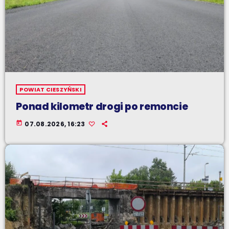
POWIAT CIESZYŃSKI
Ponad kilometr drogi po remoncie
today
07.08.2026, 16:23