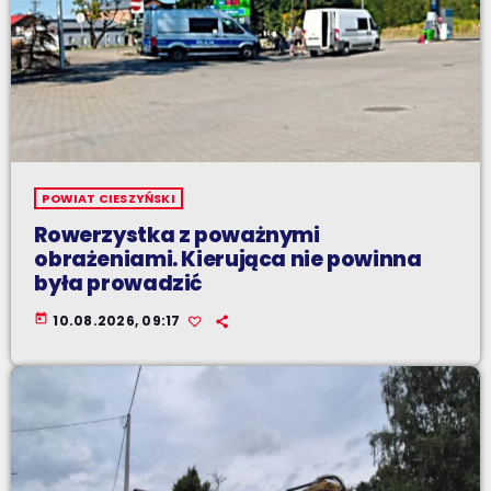
POWIAT CIESZYŃSKI
Rowerzystka z poważnymi
obrażeniami. Kierująca nie powinna
była prowadzić
today
10.08.2026, 09:17