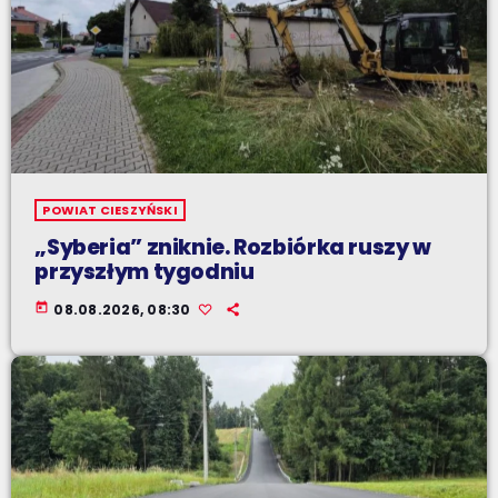
POWIAT CIESZYŃSKI
„Syberia” zniknie. Rozbiórka ruszy w
przyszłym tygodniu
today
08.08.2026, 08:30