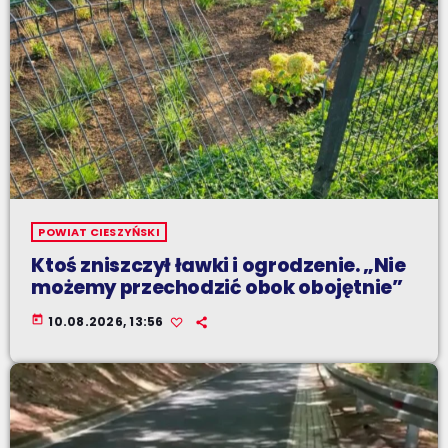
POWIAT CIESZYŃSKI
Ktoś zniszczył ławki i ogrodzenie. „Nie
możemy przechodzić obok obojętnie”
today
10.08.2026, 13:56