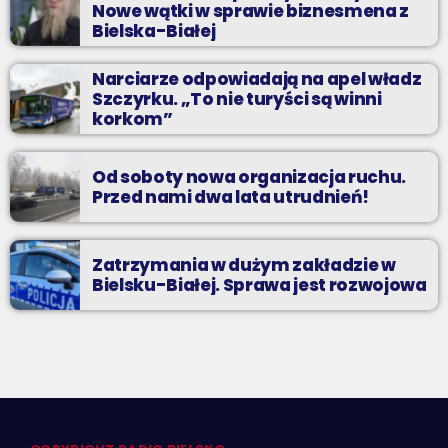
Nowe wątki w sprawie biznesmena z
Bielska-Białej
Narciarze odpowiadają na apel władz
Szczyrku. „To nie turyści są winni
korkom”
Od soboty nowa organizacja ruchu.
Przed nami dwa lata utrudnień!
Zatrzymania w dużym zakładzie w
Bielsku-Białej. Sprawa jest rozwojowa