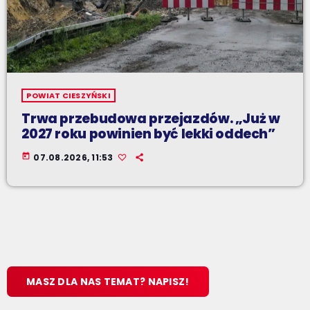
POWIAT CIESZYŃSKI
Trwa przebudowa przejazdów. „Już w
2027 roku powinien być lekki oddech”
today
07.08.2026, 11:53
MASZ DLA NAS TEMAT? NAPISZ!