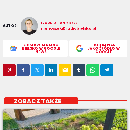
IZABELA JANOSZEK
AUTOR:
i.janoszek@radiobielsko.pl
OBSERWUJ RADIO
DODAJ NAS
BIELSKO W GOOGLE
JAKO ŹRÓDŁO W
NEWS
GOOGLE
email
ZOBACZ TAKŻE