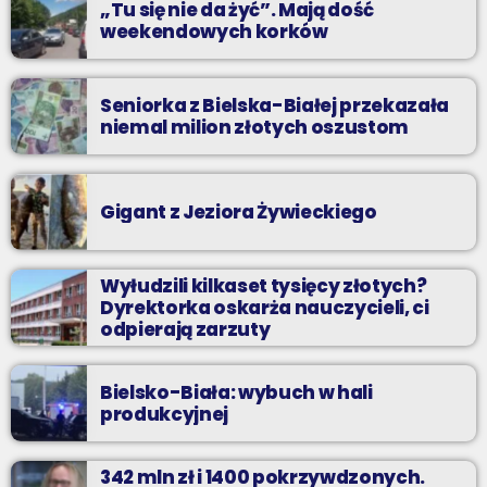
„Tu się nie da żyć”. Mają dość
weekendowych korków
Seniorka z Bielska-Białej przekazała
niemal milion złotych oszustom
Gigant z Jeziora Żywieckiego
Wyłudzili kilkaset tysięcy złotych?
Dyrektorka oskarża nauczycieli, ci
odpierają zarzuty
Bielsko-Biała: wybuch w hali
produkcyjnej
342 mln zł i 1400 pokrzywdzonych.