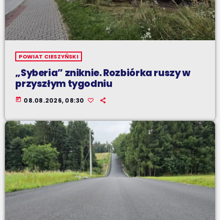
POWIAT CIESZYŃSKI
„Syberia” zniknie. Rozbiórka ruszy w
przyszłym tygodniu
today
08.08.2026, 08:30