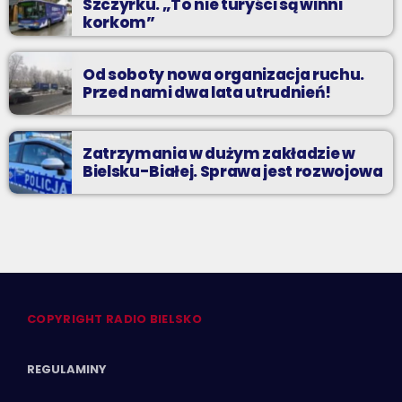
Szczyrku. „To nie turyści są winni
korkom”
Od soboty nowa organizacja ruchu.
Przed nami dwa lata utrudnień!
Zatrzymania w dużym zakładzie w
Bielsku-Białej. Sprawa jest rozwojowa
COPYRIGHT RADIO BIELSKO
REGULAMINY