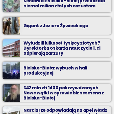
Seniorka z Bielska-Białej przekazała
niemal milion złotych oszustom
Gigant z Jeziora Żywieckiego
Wyłudzili kilkaset tysięcy złotych?
Dyrektorka oskarża nauczycieli, ci
odpierają zarzuty
Bielsko-Biała: wybuch w hali
produkcyjnej
342 mln zł i 1400 pokrzywdzonych.
Nowe wątki w sprawie biznesmena z
Bielska-Białej
Narciarze odpowiadają na apel władz