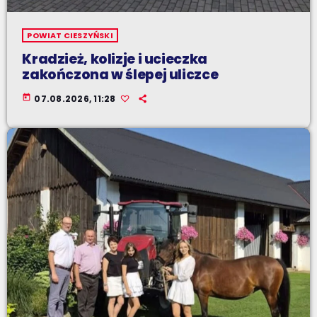
POWIAT CIESZYŃSKI
Kradzież, kolizje i ucieczka
zakończona w ślepej uliczce
today
07.08.2026, 11:28