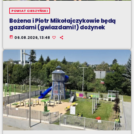
POWIAT CIESZYŃSKI
Bożena i Piotr Mikołajczykowie będą
gazdami (gwiazdami!) dożynek
today
06.08.2026, 13:48