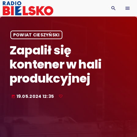
search
menu
POWIAT CIESZYŃSKI
Zapalił się
kontener w hali
produkcyjnej
19.05.2024 12:35
today