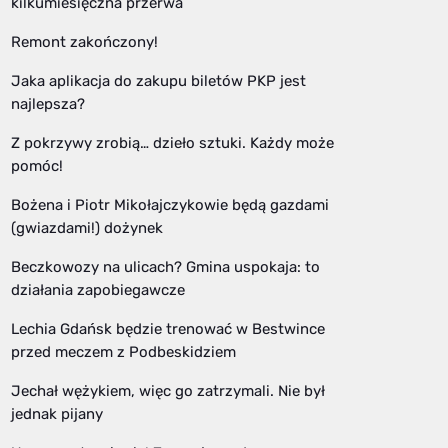
kilkumiesięczna przerwa
Remont zakończony!
Jaka aplikacja do zakupu biletów PKP jest
najlepsza?
Z pokrzywy zrobią… dzieło sztuki. Każdy może
pomóc!
Bożena i Piotr Mikołajczykowie będą gazdami
(gwiazdami!) dożynek
Beczkowozy na ulicach? Gmina uspokaja: to
działania zapobiegawcze
Lechia Gdańsk będzie trenować w Bestwince
przed meczem z Podbeskidziem
Jechał wężykiem, więc go zatrzymali. Nie był
jednak pijany