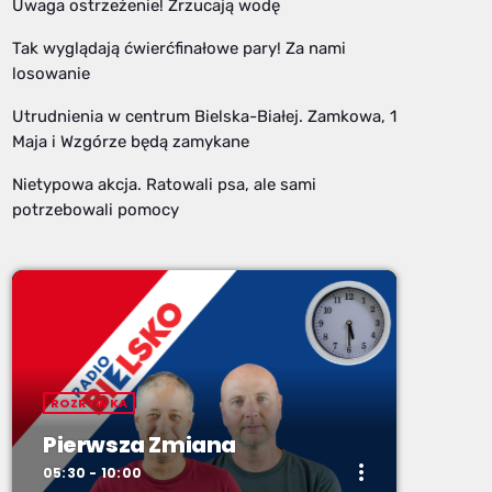
Uwaga ostrzeżenie! Zrzucają wodę
Tak wyglądają ćwierćfinałowe pary! Za nami
losowanie
Utrudnienia w centrum Bielska-Białej. Zamkowa, 1
Maja i Wzgórze będą zamykane
Nietypowa akcja. Ratowali psa, ale sami
potrzebowali pomocy
ROZRYWKA
Pierwsza Zmiana
more_vert
05:30 - 10:00