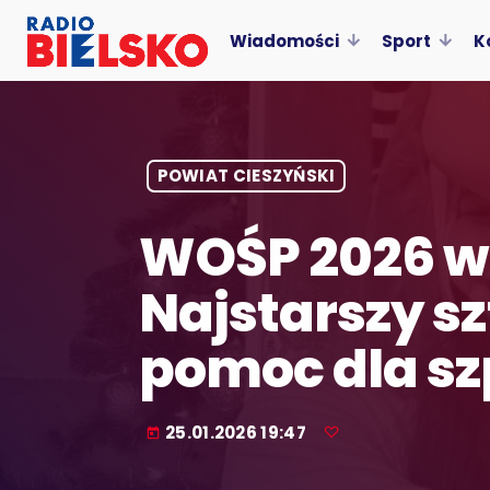
Wiadomości
Sport
K
POWIAT CIESZYŃSKI
WOŚP 2026 w 
Najstarszy sz
pomoc dla sz
25.01.2026 19:47
today