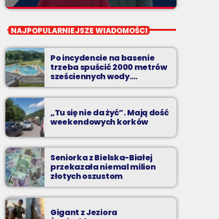
close
Pierwsza Zmiana
NAJPOPULARNIEJSZE WIADOMOŚCI
od poniedziałku do piątku od 5:30
Po incydencie na basenie
Codziennie od poniedziałku do piątku od 5:30
trzeba spuścić 2000 metrów
do 10.
sześciennych wody.
„Ogromne koszty i ogromna
praca”
„Tu się nie da żyć”. Mają dość
weekendowych korków
Seniorka z Bielska-Białej
przekazała niemal milion
złotych oszustom
Gigant z Jeziora