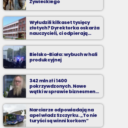
Żywieckiego
Wyłudzili kilkaset tysięcy
złotych? Dyrektorka oskarża
nauczycieli, ci odpierają
zarzuty
Bielsko-Biała: wybuch w hali
produkcyjnej
342 mln zł i 1400
pokrzywdzonych. Nowe
wątki w sprawie biznesmena
z Bielska-Białej
Narciarze odpowiadają na
apel władz Szczyrku. „To nie
turyści są winni korkom”