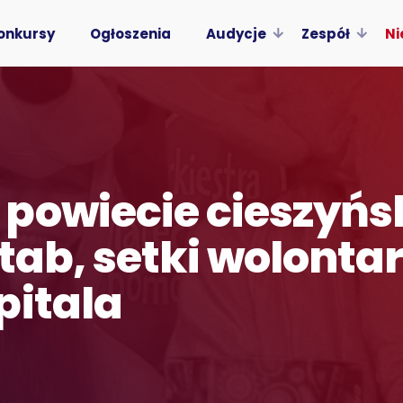
onkursy
Ogłoszenia
Audycje
Zespół
Ni
powiecie cieszyńs
tab, setki wolontar
pitala