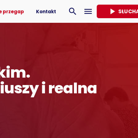
play_arrow
search
menu
SŁUCH
e przegap
Kontakt
kim.
iuszy i realna