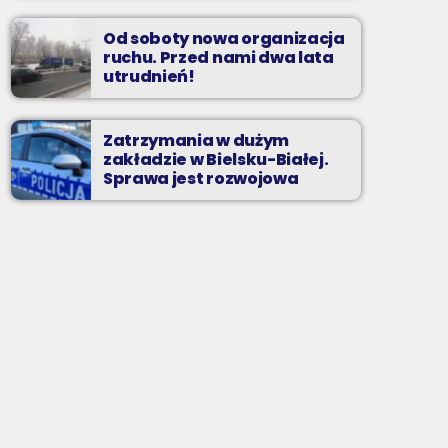
Od soboty nowa organizacja
ruchu. Przed nami dwa lata
utrudnień!
Zatrzymania w dużym
zakładzie w Bielsku-Białej.
Sprawa jest rozwojowa