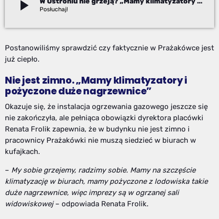
play_arrow
W Ustroniu nie grzeją? „Mamy klimatyzatory i pożyczone, duże nagrzewnice”
Izabela Janoszek
Postanowiliśmy sprawdzić czy faktycznie w Prażakówce jest
już ciepło.
Nie jest zimno. „Mamy klimatyzatory i
pożyczone duże nagrzewnice”
Okazuje się, że instalacja ogrzewania gazowego jeszcze się
nie zakończyła, ale pełniąca obowiązki dyrektora placówki
Renata Frolik zapewnia, że w budynku nie jest zimno i
pracownicy Prażakówki nie muszą siedzieć w biurach w
kufajkach.
–
My sobie grzejemy, radzimy sobie. Mamy na szczęście
klimatyzację w biurach, mamy pożyczone z lodowiska takie
duże nagrzewnice, więc imprezy są w ogrzanej sali
widowiskowej
– odpowiada Renata Frolik.