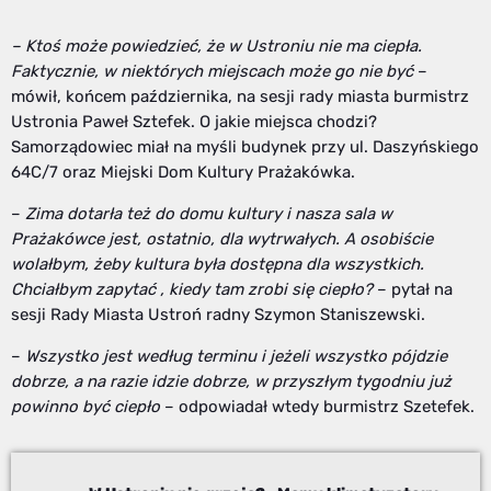
– Ktoś może powiedzieć, że w Ustroniu nie ma ciepła.
Faktycznie, w niektórych miejscach może go nie być
–
mówił, końcem października, na sesji rady miasta burmistrz
Ustronia Paweł Sztefek. O jakie miejsca chodzi?
Samorządowiec miał na myśli budynek przy ul. Daszyńskiego
64C/7 oraz Miejski Dom Kultury Prażakówka.
–
Zima dotarła też do domu kultury i nasza sala w
Prażakówce jest, ostatnio, dla wytrwałych. A osobiście
wolałbym, żeby kultura była dostępna dla wszystkich.
Chciałbym zapytać , kiedy tam zrobi się ciepło?
– pytał na
sesji Rady Miasta Ustroń radny Szymon Staniszewski.
–
Wszystko jest według terminu i jeżeli wszystko pójdzie
dobrze, a na razie idzie dobrze, w przyszłym tygodniu już
powinno być ciepło
– odpowiadał wtedy burmistrz Szetefek.