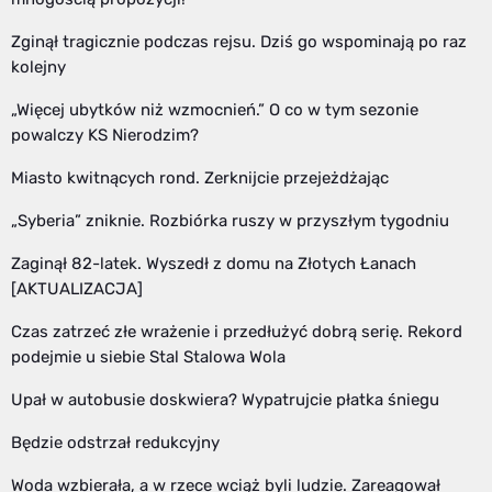
Zginął tragicznie podczas rejsu. Dziś go wspominają po raz
kolejny
„Więcej ubytków niż wzmocnień.” O co w tym sezonie
powalczy KS Nierodzim?
Miasto kwitnących rond. Zerknijcie przejeżdżając
„Syberia” zniknie. Rozbiórka ruszy w przyszłym tygodniu
Zaginął 82-latek. Wyszedł z domu na Złotych Łanach
[AKTUALIZACJA]
Czas zatrzeć złe wrażenie i przedłużyć dobrą serię. Rekord
podejmie u siebie Stal Stalowa Wola
Upał w autobusie doskwiera? Wypatrujcie płatka śniegu
Będzie odstrzał redukcyjny
Woda wzbierała, a w rzece wciąż byli ludzie. Zareagował