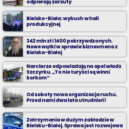
odpierają zarzuty
Bielsko-Biała: wybuch w hali
produkcyjnej
342 mln zł i 1400 pokrzywdzonych.
Nowe wątki w sprawie biznesmena z
Bielska-Białej
Narciarze odpowiadają na apel władz
Szczyrku. „To nie turyści są winni
korkom”
Od soboty nowa organizacja ruchu.
Przed nami dwa lata utrudnień!
Zatrzymania w dużym zakładzie w
Bielsku-Białej. Sprawa jest rozwojowa