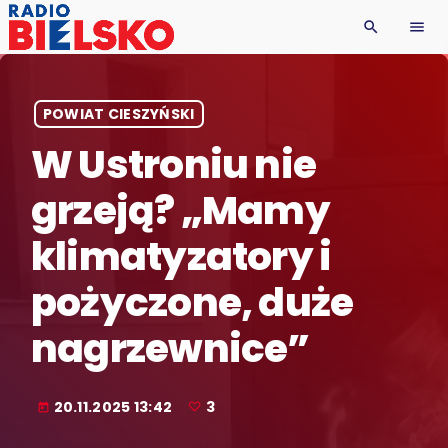
search
menu
POWIAT CIESZYŃSKI
W Ustroniu nie
grzeją? „Mamy
klimatyzatory i
pożyczone, duże
nagrzewnice”
20.11.2025 13:42
3
today