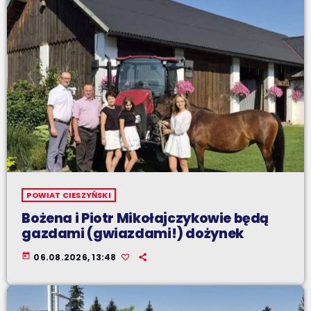
POWIAT CIESZYŃSKI
Bożena i Piotr Mikołajczykowie będą
gazdami (gwiazdami!) dożynek
today
06.08.2026, 13:48