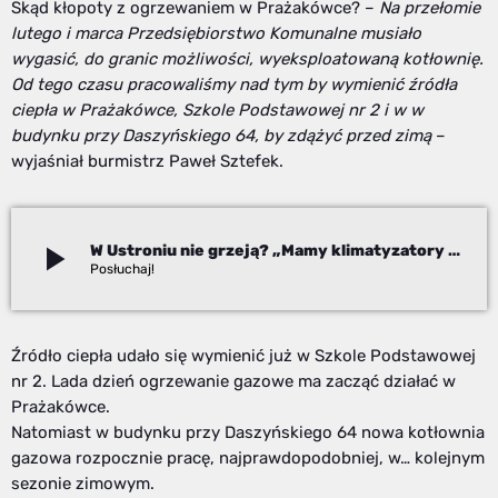
Skąd kłopoty z ogrzewaniem w Prażakówce? –
Na przełomie
lutego i marca Przedsiębiorstwo Komunalne musiało
wygasić, do granic możliwości, wyeksploatowaną kotłownię.
Od tego czasu pracowaliśmy nad tym by wymienić źródła
ciepła w Prażakówce, Szkole Podstawowej nr 2 i w w
budynku przy Daszyńskiego 64, by zdążyć przed zimą
–
wyjaśniał burmistrz Paweł Sztefek.
play_arrow
W Ustroniu nie grzeją? „Mamy klimatyzatory i pożyczone, duże nagrzewnice”
Izabela Janoszek
Źródło ciepła udało się wymienić już w Szkole Podstawowej
nr 2. Lada dzień ogrzewanie gazowe ma zacząć działać w
Prażakówce.
Natomiast w budynku przy Daszyńskiego 64 nowa kotłownia
gazowa rozpocznie pracę, najprawdopodobniej, w… kolejnym
sezonie zimowym.