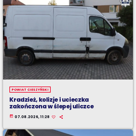
POWIAT CIESZYŃSKI
Kradzież, kolizje i ucieczka
zakończona w ślepej uliczce
today
07.08.2026, 11:28