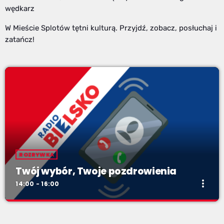
wędkarz
W Mieście Splotów tętni kulturą. Przyjdź, zobacz, posłuchaj i
zatańcz!
ROZRYWKA
Twój wybór, Twoje pozdrowienia
more_vert
14:00 - 16:00
Twój wybór, Twoje pozdrowienia
close