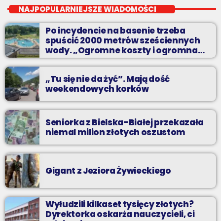
Niedziele od 14 do 16
NAJPOPULARNIEJSZE WIADOMOŚCI
Zadzwoń do nas, wybierz jedną z dwóch muzycznych
Po incydencie na basenie trzeba
propozycji i pozdrów bliskich na żywo w Radiu BIELSKO.
spuścić 2000 metrów sześciennych
wody. „Ogromne koszty i ogromna
praca”
„Tu się nie da żyć”. Mają dość
weekendowych korków
Seniorka z Bielska-Białej przekazała
niemal milion złotych oszustom
Gigant z Jeziora Żywieckiego
Wyłudzili kilkaset tysięcy złotych?
Dyrektorka oskarża nauczycieli, ci