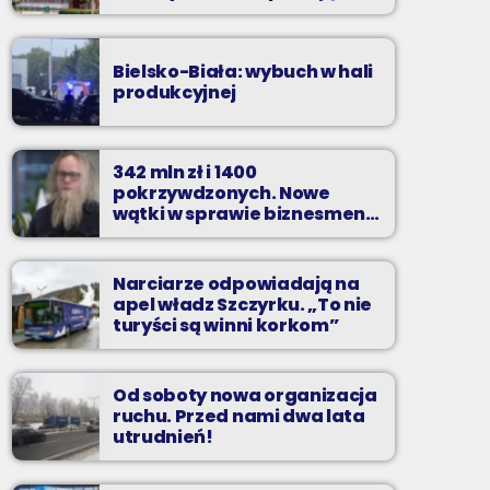
zarzuty
Bielsko-Biała: wybuch w hali
produkcyjnej
342 mln zł i 1400
pokrzywdzonych. Nowe
wątki w sprawie biznesmena
z Bielska-Białej
Narciarze odpowiadają na
apel władz Szczyrku. „To nie
turyści są winni korkom”
Od soboty nowa organizacja
ruchu. Przed nami dwa lata
utrudnień!