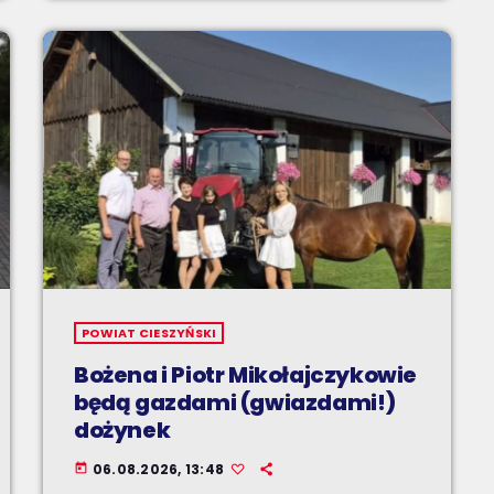
POWIAT CIESZYŃSKI
Bożena i Piotr Mikołajczykowie
będą gazdami (gwiazdami!)
dożynek
06.08.2026, 13:48
today