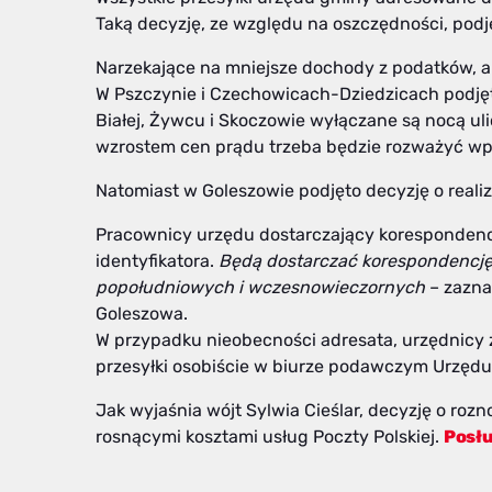
Taką decyzję, ze względu na oszczędności, podj
Narzekające na mniejsze dochody z podatków, a
W Pszczynie i Czechowicach-Dziedzicach podjęt
Białej, Żywcu i Skoczowie wyłączane są nocą ulic
wzrostem cen prądu trzeba będzie rozważyć w
Natomiast w Goleszowie podjęto decyzję o real
Pracownicy urzędu dostarczający korespondenc
identyfikatora.
Będą dostarczać korespondencję 
popołudniowych i wczesnowieczornych
– zazna
Goleszowa.
W przypadku nieobecności adresata, urzędnicy 
przesyłki osobiście w biurze podawczym Urzęd
Jak wyjaśnia wójt Sylwia Cieślar, decyzję o roz
rosnącymi kosztami usług Poczty Polskiej.
Posł