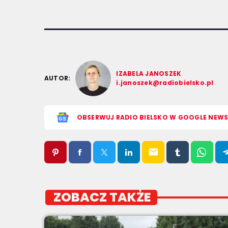
IZABELA JANOSZEK
AUTOR:
i.janoszek@radiobielsko.pl
OBSERWUJ RADIO BIELSKO W GOOGLE NEW
email
ZOBACZ TAKŻE