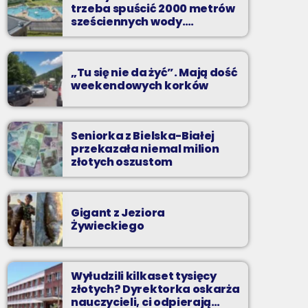
Kilkadziesiąt minut energetycznych beatów.
trzeba spuścić 2000 metrów
sześciennych wody.
„Ogromne koszty i ogromna
praca”
„Tu się nie da żyć”. Mają dość
weekendowych korków
Seniorka z Bielska-Białej
przekazała niemal milion
złotych oszustom
Gigant z Jeziora
Żywieckiego
Wyłudzili kilkaset tysięcy
złotych? Dyrektorka oskarża
nauczycieli, ci odpierają