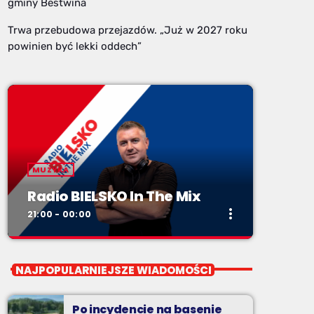
gminy Bestwina
Trwa przebudowa przejazdów. „Już w 2027 roku
powinien być lekki oddech”
MUZYKA
Radio BIELSKO In The Mix
more_vert
21:00 - 00:00
close
Radio BIELSKO In The Mix
NAJPOPULARNIEJSZE WIADOMOŚCI
piątki od 20 do północy
Po incydencie na basenie