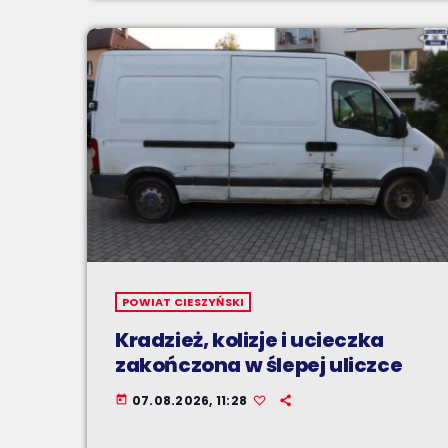
POWIAT CIESZYŃSKI
Kradzież, kolizje i ucieczka
zakończona w ślepej uliczce
07.08.2026, 11:28
today