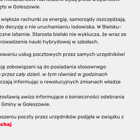
ęto w Goleszowie.
 większe rachunki za energię, samorządy oszczędzają.
o decyzję o nie uruchamianiu lodowiska. W Bielsku-
zne latarnie. Starosta bielski nie wyklucza, że wraz ze
prowadzenie nauki hybrydowej w szkołach.
izowaniu usług pocztowych przez samych urzędników!
ję zobowiązani są do posiadania stosownego
przez cały dzień, w tym również w godzinach
czają informując o rewolucyjnych zmianach władze
zostawią awizo informujące o konieczności odebrania
u Gminy w Goleszowie.
noszeniu poczty przez urzędników podjęła w związku z
uchaj