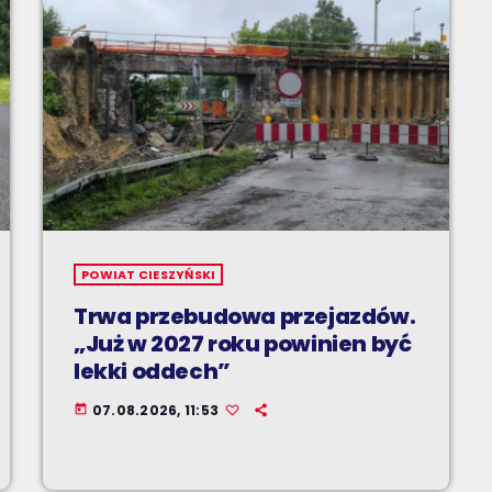
POWIAT CIESZYŃSKI
Trwa przebudowa przejazdów.
„Już w 2027 roku powinien być
lekki oddech”
07.08.2026, 11:53
today