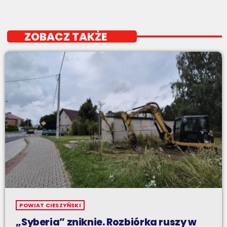
ZOBACZ TAKŻE
POWIAT CIESZYŃSKI
„Syberia” zniknie. Rozbiórka ruszy w