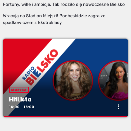
Fortuny, wille i ambicje. Tak rodziło się nowoczesne Bielsko
Wracają na Stadion Miejski! Podbeskidzie zagra ze
spadkowiczem z Ekstraklasy
MUZYKA
HitLista
more_vert
16:00 - 18:00
HitLista
close