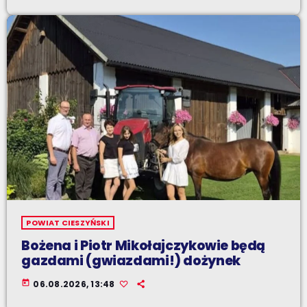
POWIAT CIESZYŃSKI
Bożena i Piotr Mikołajczykowie będą
gazdami (gwiazdami!) dożynek
today
06.08.2026, 13:48