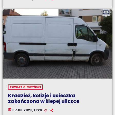
POWIAT CIESZYŃSKI
Kradzież, kolizje i ucieczka
zakończona w ślepej uliczce
today
07.08.2026, 11:28