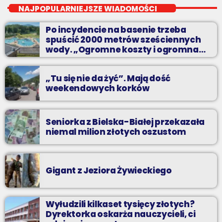
Dwadzieścia najpopularniejszych nagrań na Podbeskidziu. A
NAJPOPULARNIEJSZE WIADOMOŚCI
które są najpopularniejsze? Możesz zdecydować sam!
Po incydencie na basenie trzeba
spuścić 2000 metrów sześciennych
wody. „Ogromne koszty i ogromna
praca”
„Tu się nie da żyć”. Mają dość
weekendowych korków
Seniorka z Bielska-Białej przekazała
niemal milion złotych oszustom
Gigant z Jeziora Żywieckiego
Wyłudzili kilkaset tysięcy złotych?
Dyrektorka oskarża nauczycieli, ci