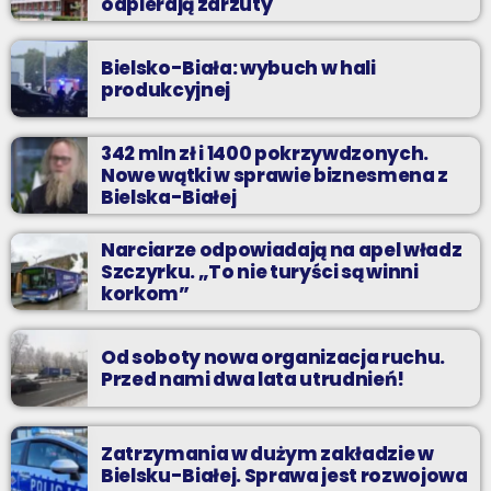
odpierają zarzuty
Bielsko-Biała: wybuch w hali
produkcyjnej
342 mln zł i 1400 pokrzywdzonych.
Nowe wątki w sprawie biznesmena z
Bielska-Białej
Narciarze odpowiadają na apel władz
Szczyrku. „To nie turyści są winni
korkom”
Od soboty nowa organizacja ruchu.
Przed nami dwa lata utrudnień!
Zatrzymania w dużym zakładzie w
Bielsku-Białej. Sprawa jest rozwojowa