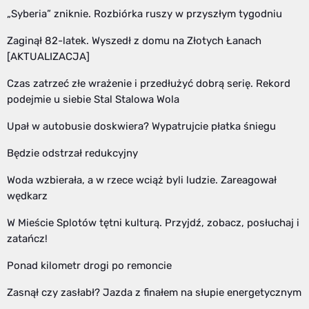
„Syberia” zniknie. Rozbiórka ruszy w przyszłym tygodniu
Zaginął 82-latek. Wyszedł z domu na Złotych Łanach
[AKTUALIZACJA]
Czas zatrzeć złe wrażenie i przedłużyć dobrą serię. Rekord
podejmie u siebie Stal Stalowa Wola
Upał w autobusie doskwiera? Wypatrujcie płatka śniegu
Będzie odstrzał redukcyjny
Woda wzbierała, a w rzece wciąż byli ludzie. Zareagował
wędkarz
W Mieście Splotów tętni kulturą. Przyjdź, zobacz, posłuchaj i
zatańcz!
Ponad kilometr drogi po remoncie
Zasnął czy zasłabł? Jazda z finałem na słupie energetycznym