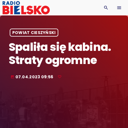
search
menu
POWIAT CIESZYŃSKI
Spaliła się kabina.
Straty ogromne
07.04.2023 09:56
today