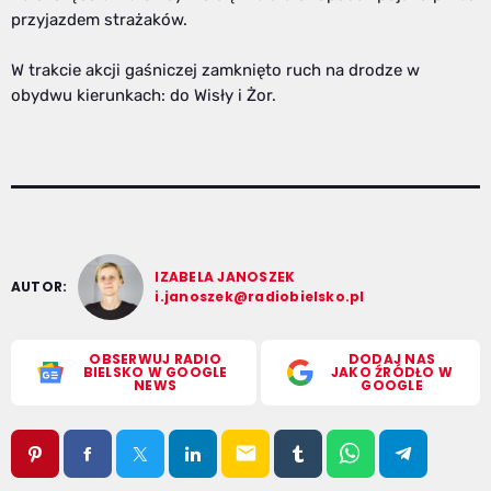
przyjazdem strażaków.
W trakcie akcji gaśniczej zamknięto ruch na drodze w
obydwu kierunkach: do Wisły i Żor.
IZABELA JANOSZEK
AUTOR:
i.janoszek@radiobielsko.pl
OBSERWUJ RADIO
DODAJ NAS
BIELSKO W GOOGLE
JAKO ŹRÓDŁO W
NEWS
GOOGLE
email