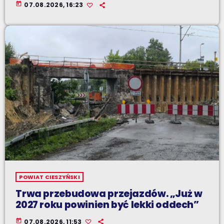
today
07.08.2026, 16:23
POWIAT CIESZYŃSKI
Trwa przebudowa przejazdów. „Już w
2027 roku powinien być lekki oddech”
today
07.08.2026, 11:53