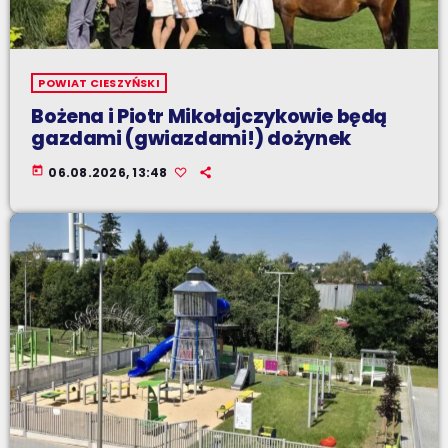
POWIAT CIESZYŃSKI
Bożena i Piotr Mikołajczykowie będą
gazdami (gwiazdami!) dożynek
today
06.08.2026, 13:48