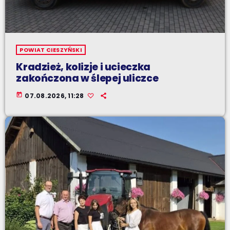
POWIAT CIESZYŃSKI
Kradzież, kolizje i ucieczka
zakończona w ślepej uliczce
today
07.08.2026, 11:28