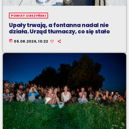
POWIAT CIESZYŃSKI
Upały trwają, a fontanna nadal nie
działa. Urząd tłumaczy, co się stało
today
05.08.2026, 10:22