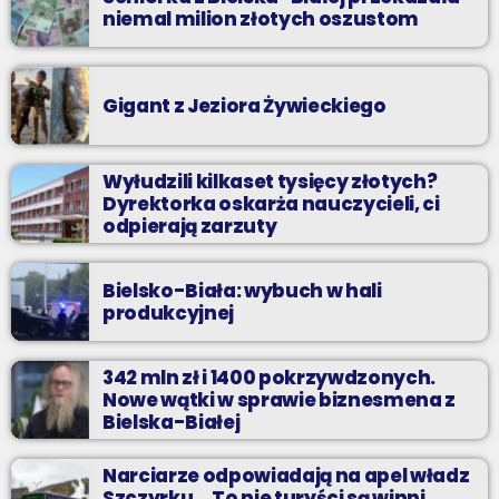
niemal milion złotych oszustom
Gigant z Jeziora Żywieckiego
Wyłudzili kilkaset tysięcy złotych?
Dyrektorka oskarża nauczycieli, ci
odpierają zarzuty
Bielsko-Biała: wybuch w hali
produkcyjnej
342 mln zł i 1400 pokrzywdzonych.
Nowe wątki w sprawie biznesmena z
Bielska-Białej
Narciarze odpowiadają na apel władz
Szczyrku. „To nie turyści są winni