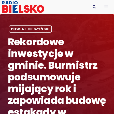
search
menu
POWIAT CIESZYŃSKI
Rekordowe
inwestycje w
gminie. Burmistrz
podsumowuje
mijający rok i
zapowiada budowę
estakady w