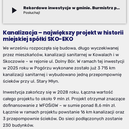
play_arrow
Rekordowe inwestycje w gminie. Burmistrz podsumowuje mijający rok i zapowiada budowę estakady w nowym
Izabela Janoszek
Kanalizacja – największy projekt w historii
miejskiej spółki SKO-EKO
We wrześniu rozpoczęła się budowa, długo wyczekiwanej
przez mieszkańców, kanalizacji sanitarnej w Kowalach i w
Skoczowie – w rejonie ul. Dolny Bór. W ramach tej inwestycji
w 2025 roku w Pogórzu wykonane zostało już 3 715 km
kanalizacji sanitarnej i wybudowano jedną przepompownię
ścieków przy ul. Stary Młyn.
Inwestycja zakończy się w 2028 roku. Łączna wartość
całego projektu to około 9 mln zł. Projekt otrzymał znaczące
dofinansowanie z WFOŚiGW – w sumie ponad 8,6 mln zł.
Łącznie w ramach projektu powstanie 16 km kanalizacji oraz
3 przepompownie ścieków. Do sieci podłączonych zostanie
230 budynków.