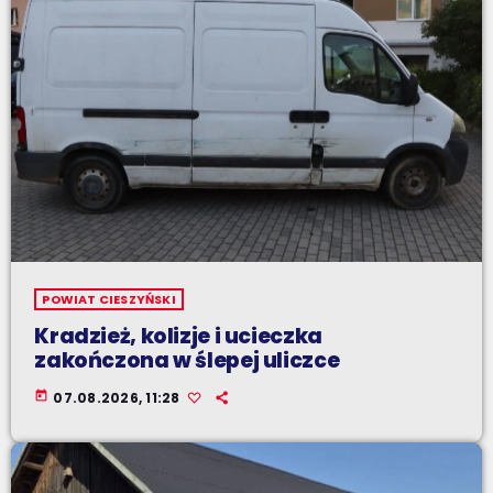
POWIAT CIESZYŃSKI
Kradzież, kolizje i ucieczka
zakończona w ślepej uliczce
today
07.08.2026, 11:28