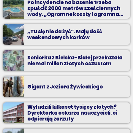
Po incydencie na basenie trzeba
spuścić 2000 metrów sześciennych
wody. „Ogromne koszty i ogromna
praca”
„Tu się nie da żyć”. Mają dość
weekendowych korków
Seniorka z Bielska-Białej przekazała
niemal milion złotych oszustom
Gigant z Jeziora Żywieckiego
Wyłudzili kilkaset tysięcy złotych?
Dyrektorka oskarża nauczycieli, ci
odpierają zarzuty