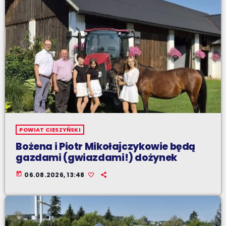
POWIAT CIESZYŃSKI
Bożena i Piotr Mikołajczykowie będą
gazdami (gwiazdami!) dożynek
today
06.08.2026, 13:48