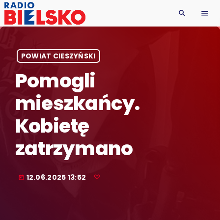
search
menu
POWIAT CIESZYŃSKI
Pomogli
mieszkańcy.
Kobietę
zatrzymano
12.06.2025 13:52
today