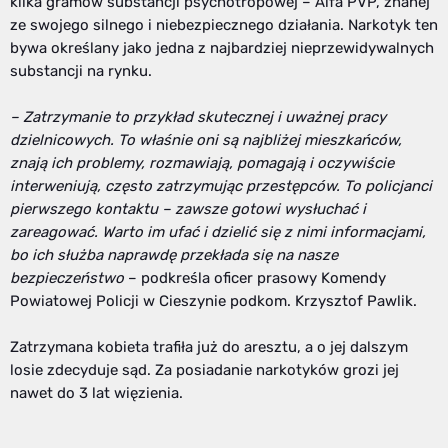
kilka gramów substancji psychotropowej – Alfa PVP, znanej
ze swojego silnego i niebezpiecznego działania. Narkotyk ten
bywa określany jako jedna z najbardziej nieprzewidywalnych
substancji na rynku.
– Zatrzymanie to przykład skutecznej i uważnej pracy
dzielnicowych. To właśnie oni są najbliżej mieszkańców,
znają ich problemy, rozmawiają, pomagają i oczywiście
interweniują, często zatrzymując przestępców. To policjanci
pierwszego kontaktu – zawsze gotowi wysłuchać i
zareagować. Warto im ufać i dzielić się z nimi informacjami,
bo ich służba naprawdę przekłada się na nasze
bezpieczeństwo
– podkreśla oficer prasowy Komendy
Powiatowej Policji w Cieszynie podkom. Krzysztof Pawlik.
Zatrzymana kobieta trafiła już do aresztu, a o jej dalszym
losie zdecyduje sąd. Za posiadanie narkotyków grozi jej
nawet do 3 lat więzienia.