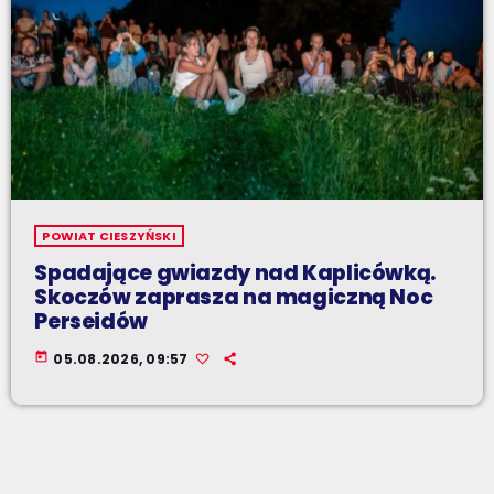
POWIAT CIESZYŃSKI
Spadające gwiazdy nad Kaplicówką.
Skoczów zaprasza na magiczną Noc
Perseidów
today
05.08.2026, 09:57