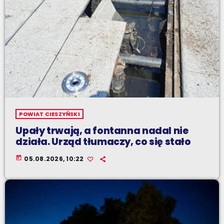
POWIAT CIESZYŃSKI
Upały trwają, a fontanna nadal nie
działa. Urząd tłumaczy, co się stało
today
05.08.2026, 10:22