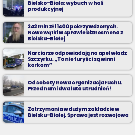
Bielsko-Biała: wybuch w hali
produkcyjnej
342 mln zł i 1400 pokrzywdzonych.
Nowe wątki w sprawie biznesmena z
Bielska-Białej
Narciarze odpowiadają na apel władz
Szczyrku. „To nie turyści są winni
korkom”
Od soboty nowa organizacja ruchu.
Przed nami dwa lata utrudnień!
Zatrzymania w dużym zakładzie w
Bielsku-Białej. Sprawa jest rozwojowa