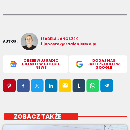
IZABELA JANOSZEK
AUTOR:
i.janoszek@radiobielsko.pl
OBSERWUJ RADIO
DODAJ NAS
BIELSKO W GOOGLE
JAKO ŹRÓDŁO W
NEWS
GOOGLE
email
ZOBACZ TAKŻE