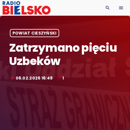
search
menu
POWIAT CIESZYŃSKI
Zatrzymano pięciu
Uzbeków
06.02.2026 16:49
1
today