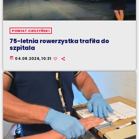
POWIAT CIESZYŃSKI
75-letnia rowerzystka trafiła do
szpitala
today
04.08.2026, 10:31