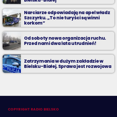
Bielska-Białej
Narciarze odpowiadają na apel władz
Szczyrku. „To nie turyści są winni
korkom”
Od soboty nowa organizacja ruchu.
Przed nami dwa lata utrudnień!
Zatrzymania w dużym zakładzie w
Bielsku-Białej. Sprawa jest rozwojowa
COPYRIGHT RADIO BIELSKO