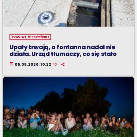
POWIAT CIESZYŃSKI
Upały trwają, a fontanna nadal nie
działa. Urząd tłumaczy, co się stało
today
05.08.2026, 10:22