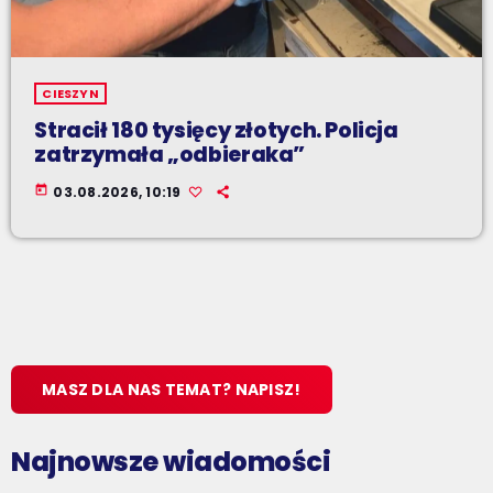
CIESZYN
Stracił 180 tysięcy złotych. Policja
zatrzymała „odbieraka”
today
03.08.2026, 10:19
MASZ DLA NAS TEMAT? NAPISZ!
Najnowsze wiadomości