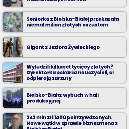
Seniorka z Bielska-Białej przekazała
niemal milion złotych oszustom
Gigant z Jeziora Żywieckiego
Wyłudzili kilkaset tysięcy złotych?
Dyrektorka oskarża nauczycieli, ci
odpierają zarzuty
Bielsko-Biała: wybuch w hali
produkcyjnej
342 mln zł i 1400 pokrzywdzonych.
Nowe wątki w sprawie biznesmena z