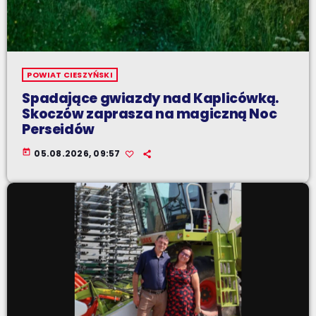
POWIAT CIESZYŃSKI
Spadające gwiazdy nad Kaplicówką.
Skoczów zaprasza na magiczną Noc
Perseidów
today
05.08.2026, 09:57