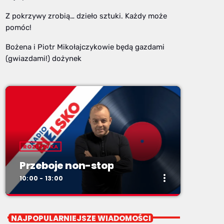
Z pokrzywy zrobią… dzieło sztuki. Każdy może
pomóc!
Bożena i Piotr Mikołajczykowie będą gazdami
(gwiazdami!) dożynek
ROZRYWKA
Przeboje non-stop
more_vert
10:00 - 13:00
close
Przeboje non-stop
NAJPOPULARNIEJSZE WIADOMOŚCI