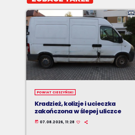
POWIAT CIESZYŃSKI
Kradzież, kolizje i ucieczka
zakończona w ślepej uliczce
07.08.2026, 11:28
today