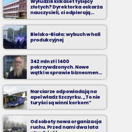
Wyłudzili kilkaset tysięcy
złotych? Dyrektorka oskarża
nauczycieli, ci odpierają
zarzuty
Bielsko-Biała: wybuch w hali
produkcyjnej
342 mln zł i 1400
pokrzywdzonych. Nowe
wątki w sprawie biznesmena
z Bielska-Białej
Narciarze odpowiadają na
apel władz Szczyrku. „To nie
turyści są winni korkom”
Od soboty nowa organizacja
ruchu. Przed nami dwa lata