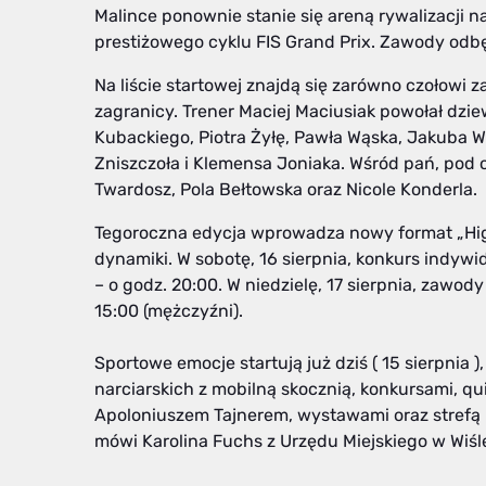
Malince ponownie stanie się areną rywalizacji 
prestiżowego cyklu FIS Grand Prix. Zawody odbędą
Na liście startowej znajdą się zarówno czołowi z
zagranicy. Trener Maciej Maciusiak powołał dzie
Kubackiego, Piotra Żyłę, Pawła Wąska, Jakuba W
Zniszczoła i Klemensa Joniaka. Wśród pań, pod 
Twardosz, Pola Bełtowska oraz Nicole Konderla.
Tegoroczna edycja wprowadza nowy format „High
dynamiki. W sobotę, 16 sierpnia, konkurs indywi
– o godz. 20:00. W niedzielę, 17 sierpnia, zawody
15:00 (mężczyźni).
Sportowe emocje startują już dziś ( 15 sierpnia
narciarskich z mobilną skocznią, konkursami, q
Apoloniuszem Tajnerem, wystawami oraz strefą 
mówi Karolina Fuchs z Urzędu Miejskiego w Wiśl