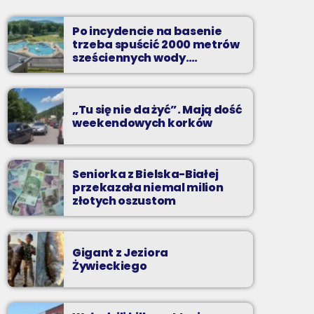
Najlepsze pasmo towarzyszące na
Podbeskidziu! Konkursy, akcje radiowe,
Po incydencie na basenie
rozmowy i oczywiście - starannie
trzeba spuścić 2000 metrów
wyselekcjonowane przeboje non-stop!
sześciennych wody.
„Ogromne koszty i ogromna
praca”
„Tu się nie da żyć”. Mają dość
weekendowych korków
Seniorka z Bielska-Białej
przekazała niemal milion
złotych oszustom
Gigant z Jeziora
Żywieckiego