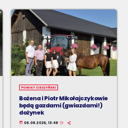
POWIAT CIESZYŃSKI
Bożena i Piotr Mikołajczykowie
będą gazdami (gwiazdami!)
dożynek
06.08.2026, 13:48
today