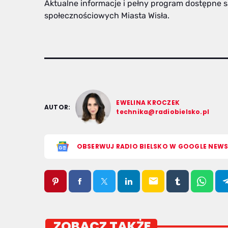
Aktualne informacje i pełny program dostępne są
społecznościowych Miasta Wisła.
EWELINA KROCZEK
AUTOR:
technika@radiobielsko.pl
OBSERWUJ RADIO BIELSKO W GOOGLE NEW
email
ZOBACZ TAKŻE