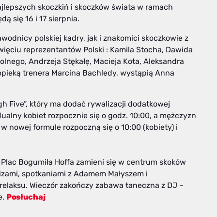
najlepszych skoczkiń i skoczków świata w ramach
 się 16 i 17 sierpnia.
awodnicy polskiej kadry, jak i znakomici skoczkowie z
więciu reprezentantów Polski : Kamila Stocha, Dawida
olnego, Andrzeja Stękałę, Macieja Kota, Aleksandra
opieką trenera Marcina Bachledy, wystąpią Anna
 Five”, który ma dodać rywalizacji dodatkowej
dualny kobiet rozpocznie się o godz. 10:00, a mężczyzn
 w nowej formule rozpoczną się o 10:00 (kobiety) i
 ), Plac Bogumiła Hoffa zamieni się w centrum skoków
uizami, spotkaniami z Adamem Małyszem i
relaksu. Wieczór zakończy zabawa taneczna z DJ –
e.
Posłuchaj