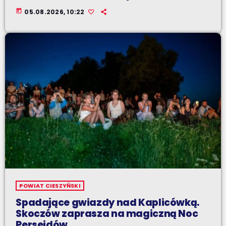
today
05.08.2026, 10:22
POWIAT CIESZYŃSKI
Spadające gwiazdy nad Kaplicówką.
Skoczów zaprasza na magiczną Noc
Perseidów