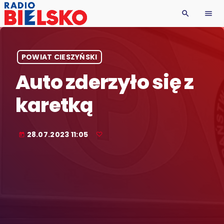
search
menu
POWIAT CIESZYŃSKI
Auto zderzyło się z
karetką
28.07.2023 11:05
today