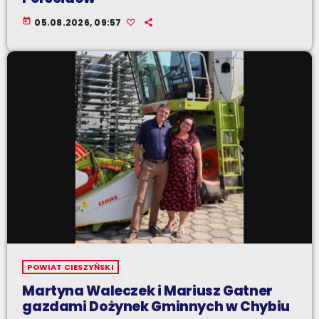
today
05.08.2026, 09:57
POWIAT CIESZYŃSKI
Martyna Waleczek i Mariusz Gatner
gazdami Dożynek Gminnych w Chybiu