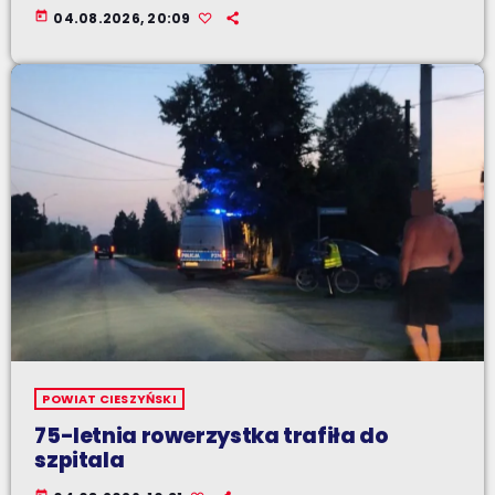
today
04.08.2026, 20:09
POWIAT CIESZYŃSKI
75-letnia rowerzystka trafiła do
szpitala