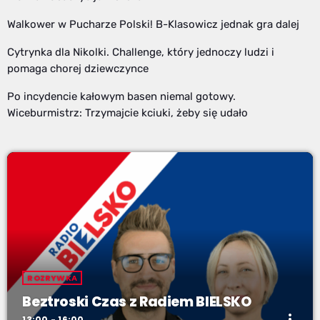
Walkower w Pucharze Polski! B-Klasowicz jednak gra dalej
Cytrynka dla Nikolki. Challenge, który jednoczy ludzi i
pomaga chorej dziewczynce
Po incydencie kałowym basen niemal gotowy.
Wiceburmistrz: Trzymajcie kciuki, żeby się udało
ROZRYWKA
Beztroski Czas z Radiem BIELSKO
more_vert
13:00 - 16:00