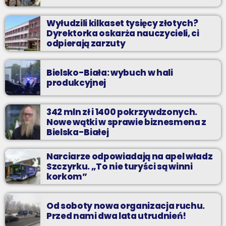
Wyłudzili kilkaset tysięcy złotych?
Dyrektorka oskarża nauczycieli, ci
odpierają zarzuty
Bielsko-Biała: wybuch w hali
produkcyjnej
342 mln zł i 1400 pokrzywdzonych.
Nowe wątki w sprawie biznesmena z
Bielska-Białej
Narciarze odpowiadają na apel władz
Szczyrku. „To nie turyści są winni
korkom”
Od soboty nowa organizacja ruchu.
Przed nami dwa lata utrudnień!