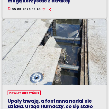
mogą korzystać z atrakcji
today
05.08.2026, 19:45
POWIAT CIESZYŃSKI
Upały trwają, a fontanna nadal nie
działa. Urząd tłumaczy, co się stało