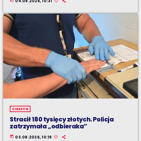
today
04.08.2026, 10:31
CIESZYN
Stracił 180 tysięcy złotych. Policja
zatrzymała „odbieraka”
today
03.08.2026, 10:19